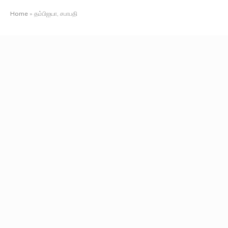
Home
»
தம்பிஐயா, சபாபதி