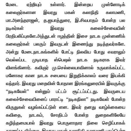
மேடை ஏற்றியும் உள்ளார். இன்றைய முன்னோடிக்
கலைஞர்களான இவரது மகன் கலாநிதி கலாமணி,
மா.அனந்தராஜன், த.ஐயாத்துரை, இ.சிவபாதம் போன்ற பல
நடிகர்கள் இவரது கலைச்சேவையின்
பிரதிபலிப்புகளே.அத்துடன் ஈழத்தின் இசை நாடக முன்னணிக்
கலைஞர்கள் பலரும் இவருடன் இணைந்து நடித்தவர்களே.
அன்று மேடைநாடகங்களில் போட்டி நிலவிய போது எவராலும்
வெல்லப்பட முடியாத ஸ்பெஷல் நாடக நடிகராக இவர்
விளங்கினார். கவிஞர் மு.செல்லையாவினால் உருவாக்கப்பட்ட
மனோகர கான நாடக சபையை இறுதிக்காலம் வரை இயக்கி
வந்தார். இவரது மறைவின் போதான இரங்கலுரையில் இவருக்கு
“நடிகவேள்” என்னும் பட்டம் சூட்டப்பட்டது. இவருடைய
கலைச்சேவையினைப் பாராட்டி “நடிகநிலா” நடிகவேள் போன்ற
விருதுகள் வழங்கப்பட்டுள் ளன. இவர் தனது வாழ்க்கையை
கவிதை, நாடகம், சோதிடம் போன்ற துறைகளிலேயே
கழித்தமையால் இவரது பொருளாதார நிலை செழிப்பாகக்
காணப்படவில்லை. இவரது மகன் கலாநிதி கலாமணி புகழ்பெற்ற