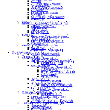
சட்டம்
காலைமாலைஉணவு
சமூகப்பணி
கூழ்கஞ்சி வகைகள்
சாரணியம்
பலகார வகைகள்
வணிகம்
பொரியல்,மதியஉணவு
வரலாறு
உடை
அறிவியலும் தொழில்நுட்பமும்
அணிகலன்கள்
அறிவியல்
ஆடைகள்
மருத்துவம்
உறையுள்
மேலைத்தேயமருத்துவம்
நுழைவாயில்
பாரம்பரியமருத்துவம்
வீடுகள்
மொழியும்இலக்கியமும்
வேலிகள்
அகராதித் தொகுப்பு
ஆளுமைகள்
தமிழ் இலக்கணம்
பொதுவியல்
தமிழ் இலக்கியம்
அரும்பொருள்கள் சேகரிப்பு
சொற்பொழிவு
ஊடகவியல்
கவிதை இலக்கியம்
பத்திரிகை
சிறுகதை இலக்கியம்
வானொலி
திறனாய்வு
நூலகவியல்
நகைச்சுவை
நிறுவக உருவாக்கம்
நாடகம்ஃபனுவல்கள்
பதிப்புப்பணி
நாவல் இலக்கியம்
சமயமும் தத்துவமும்
மரபிலக்கியம்
சைவசமய அறிஞர்கள்
மொழியியல்
கிறீஸ்தவ சமய அறிஞர்கள்
கலையும் பொழுதுபோக்கும்
தத்துவம்
இசைக்கலை
சோதிடர்கள்