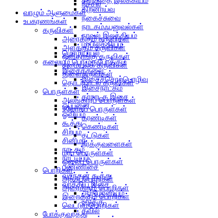
சிறுகதை இலக்கியம்
நீச்சல்
திறனாய்வு
வாழும் ஆளுமைகள்
நகைச்சுவை
உபகரணங்கள்
நாடகம்ஃபனுவல்கள்
கருவிகள்
நாவல் இலக்கியம்
அரைக்கும் கருவிகள்
மரபிலக்கியம்
அளக்கும் கருவிகள்
மொழியியல்
ஒளிதாங்கு கருவிகள்
கலையும் பொழுதுபோக்கும்
சமையல்க் கருவிகள்
இசைக்கலை
துளைகருவிகள்
இசைச்சொற்பொழிவு
தொடர்பாடல் கருவிகள்
இசைநாடகம்
பொருள்கள்
கர்நாடக இசை
அலங்காரப் பொருள்கள்
ஒப்பனை
உலோகப் பொருள்கள்
ஓவியம்
கரண்டிகள்
கூத்து
கெண்டிகள்
சிற்பம்
தட்டுகள்
சினிமா
நீர்க்குவளைகள்
நாடகம்
மரப் பொருள்கள்
நாட்டியம்
ஓலைப் பொருள்கள்
பண்ணிசை
பொறிகள்
வசந்தன் கூத்து
அச்சுப்பொறிகள்
வாத்திய இசை
அரைக்கும் பொறிகள்
ஆர்மோனியம்
இறைக்கும் பொறிகள்
உடுக்கு
வெட்டும்பொறிகள்
தவில்
போக்குவரத்து