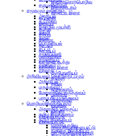
இசைச்சொற்பொழிவு
சமயஞானிகள்
இசைநாடகம்
சமூகமும் வரலாறும்
கர்நாடக இசை
அரசியல்
ஒப்பனை
கூட்டுறவு
ஓவியம்
தொழில் முயற்சி
கூத்து
கல்வி
சிற்பம்
கலை
சினிமா
பொருளியல்
நாடகம்
சட்டம்
நாட்டியம்
சமூகப்பணி
பண்ணிசை
சாரணியம்
வசந்தன் கூத்து
வணிகம்
வாத்திய இசை
வரலாறு
ஆர்மோனியம்
அறிவியலும் தொழில்நுட்பமும்
உடுக்கு
அறிவியல்
தவில்
மருத்துவம்
நாதஸ்வரம்
மேலைத்தேயமருத்துவம்
பல்லியம்
பாரம்பரியமருத்துவம்
மிருதங்கம்
மொழியும்இலக்கியமும்
வயலின்
அகராதித் தொகுப்பு
வீணை
தமிழ் இலக்கணம்
வில்லுப்பாட்டு
தமிழ் இலக்கியம்
விளையாட்டு
சொற்பொழிவு
பாரம்பரிய விளையாட்டு
கவிதை இலக்கியம்
மாட்டுவண்டில்ச்சவாரி