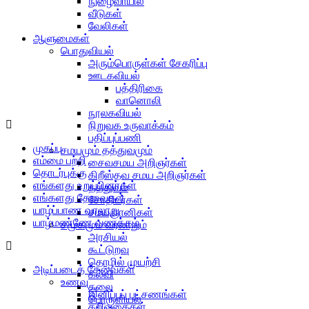
நுழைவாயில்
வீடுகள்
வேலிகள்
ஆளுமைகள்
பொதுவியல்
அரும்பொருள்கள் சேகரிப்பு
ஊடகவியல்
பத்திரிகை
வானொலி
நூலகவியல்
Menu
நிறுவக உருவாக்கம்
பதிப்புப்பணி
முகப்பு
சமயமும் தத்துவமும்
எம்மை பற்றி
சைவசமய அறிஞர்கள்
தொடர்புக்கு
கிறீஸ்தவ சமய அறிஞர்கள்
எங்களது உறுப்பினர்கள்
தத்துவம்
எங்களது தேவைகள்
சோதிடர்கள்
யாழ்ப்பாண வரலாறு
சமயஞானிகள்
யாழ்மண்ணே வணக்கம்
சமூகமும் வரலாறும்
அரசியல்
Menu
கூட்டுறவு
தொழில் முயற்சி
அடிப்படைத் தேவைகள்
கல்வி
உணவு
கலை
இனிப்புப் பட்சணங்கள்
பொருளியல்
கறிவகைகள்