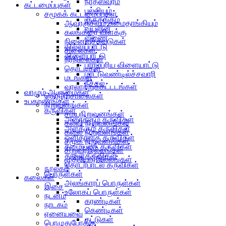
நாதஸ்வரம்
கட்டமைப்புகள்
பல்லியம்
சமூகக் கட்டமைப்புகள்
மிருதங்கம்
ஆவுரஞ்சியும் சுமைதாங்கியும்
வயலின்
கலங்கரை விளக்கு
வீணை
நினைவுச்சுவடுகள்
வில்லுப்பாட்டு
சிலைகள்
விளையாட்டு
நீர்நிலைகள்
பாரம்பரிய விளையாட்டு
தொட்டிகள்
மாட்டுவண்டில்ச்சவாரி
மடங்கள்
நீச்சல்
வரலாற்றுக்கட்டடங்கள்
வாழும் ஆளுமைகள்
தொழிற்சாலைகள்
உபகரணங்கள்
நிறுவனங்கள்
கருவிகள்
சமயநிறுவனங்கள்
அரைக்கும் கருவிகள்
கல்வி நிறுவனங்கள்
அளக்கும் கருவிகள்
கலை நிறுவனங்கள்
ஒளிதாங்கு கருவிகள்
சமூக நிறுவனங்கள்
சமையல்க் கருவிகள்
சிறுவர்இல்லங்கள்
துளைகருவிகள்
முதியோர்இல்லங்கள்
தொடர்பாடல் கருவிகள்
நூலகம்
பொருள்கள்
கலைகள்
அலங்காரப் பொருள்கள்
இசை
உலோகப் பொருள்கள்
நடனம்
கரண்டிகள்
நாடகம்
கெண்டிகள்
ஏனையவை
தட்டுகள்
பொழுதுபோக்கு