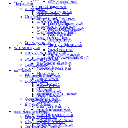
நீர்க்குவளைகள்
நிகழ்வுகள்
மரப் பொருள்கள்
சடங்குகள்
ஓலைப் பொருள்கள்
சமயக்கிரிகைகள்
பொறிகள்
வாழ்வியற்கிரியைகள்
அச்சுப்பொறிகள்
இறப்புக்கிரியைகள்
அரைக்கும் பொறிகள்
திருமணநிகழ்வுகள்
இறைக்கும் பொறிகள்
நம்பிக்கைகள்
வெட்டும்பொறிகள்
பணச்சடங்கு
போக்குவரத்து
பிறப்புக்கிரியைகள்
கட்டமைப்புகள்
நேத்திக்கடன்
சமூகக் கட்டமைப்புகள்
வயதுக்கு வருதல்
ஆவுரஞ்சியும் சுமைதாங்கியும்
விளையாட்டுக்கள்
கலங்கரை விளக்கு
பண்டிகைகள்
நினைவுச்சுவடுகள்
வளங்கள்
சிலைகள்
இயற்கை வளங்கள்
நீர்நிலைகள்
பதிவேடுகள்
தொட்டிகள்
நாணயங்கள்
மடங்கள்
சஞ்சிகைகள்
வரலாற்றுக்கட்டடங்கள்
பத்திரிகைகள்
தொழிற்சாலைகள்
முத்திரைகள்
நிறுவனங்கள்
வெளியீடுகள்
சமயநிறுவனங்கள்
வணக்கஸ்தலங்கள்
கல்வி நிறுவனங்கள்
இந்துஆலயங்கள்
கலை நிறுவனங்கள்
விநாயகர் கோயில்கள்
சமூக நிறுவனங்கள்
அம்மன் கோயில்கள்