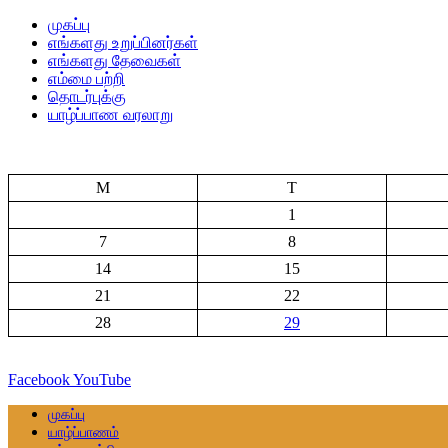
முகப்பு
எங்களது உறுப்பினர்கள்
எங்களது தேவைகள்
எம்மை பற்றி
தொடர்புக்கு
யாழ்ப்பாண வரலாறு
M
T
1
7
8
14
15
21
22
28
29
Facebook
YouTube
முகப்பு
யாழ்ப்பாணம்