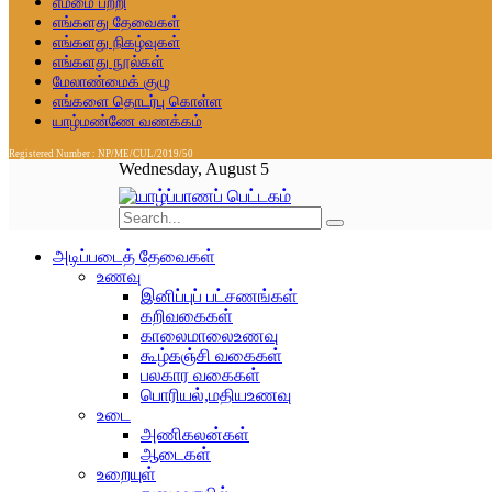
எம்மை பற்றி
எங்களது தேவைகள்
எங்களது நிகழ்வுகள்
எங்களது நூல்கள்
மேலாண்மைக் குழு
எங்களை தொடர்பு கொள்ள
யாழ்மண்ணே வணக்கம்
Registered Number : NP/ME/CUL/2019/50
Wednesday, August 5
அடிப்படைத் தேவைகள்
உணவு
இனிப்புப் பட்சணங்கள்
கறிவகைகள்
காலைமாலைஉணவு
கூழ்கஞ்சி வகைகள்
பலகார வகைகள்
பொரியல்,மதியஉணவு
உடை
அணிகலன்கள்
ஆடைகள்
உறையுள்