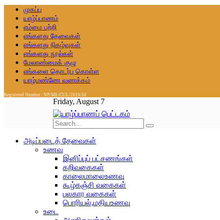
முகப்பு
யாழ்ப்பாணம்
எம்மை பற்றி
எங்களது தேவைகள்
எங்களது நிகழ்வுகள்
எங்களது நூல்கள்
மேலாண்மைக் குழு
எங்களை தொடர்பு கொள்ள
யாழ்மண்ணே வணக்கம்
Registered Number : NP/ME/CUL/2019/50
Friday, August 7
அடிப்படைத் தேவைகள்
உணவு
இனிப்புப் பட்சணங்கள்
கறிவகைகள்
காலைமாலைஉணவு
கூழ்கஞ்சி வகைகள்
பலகார வகைகள்
பொரியல்,மதியஉணவு
உடை