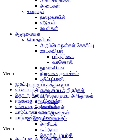
அணிகலன்கள்
ஆடைகள்
உறையுள்
நுழைவாயில்
வீடுகள்
வேலிகள்
ஆளுமைகள்
பொதுவியல்
அரும்பொருள்கள் சேகரிப்பு
ஊடகவியல்
பத்திரிகை
வானொலி
நூலகவியல்
Menu
நிறுவக உருவாக்கம்
பதிப்புப்பணி
முகப்பு
சமயமும் தத்துவமும்
எம்மை பற்றி
சைவசமய அறிஞர்கள்
தொடர்புக்கு
கிறீஸ்தவ சமய அறிஞர்கள்
எங்களது உறுப்பினர்கள்
தத்துவம்
எங்களது தேவைகள்
சோதிடர்கள்
யாழ்ப்பாண வரலாறு
சமயஞானிகள்
யாழ்மண்ணே வணக்கம்
சமூகமும் வரலாறும்
அரசியல்
Menu
கூட்டுறவு
தொழில் முயற்சி
அடிப்படைத் தேவைகள்