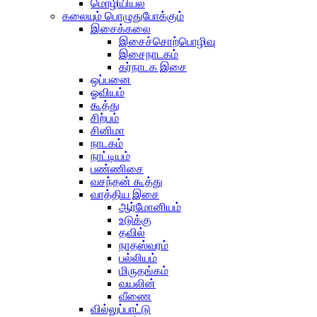
மொழியியல்
கலையும் பொழுதுபோக்கும்
இசைக்கலை
இசைச்சொற்பொழிவு
இசைநாடகம்
கர்நாடக இசை
ஒப்பனை
ஓவியம்
கூத்து
சிற்பம்
சினிமா
நாடகம்
நாட்டியம்
பண்ணிசை
வசந்தன் கூத்து
வாத்திய இசை
ஆர்மோனியம்
உடுக்கு
தவில்
நாதஸ்வரம்
பல்லியம்
மிருதங்கம்
வயலின்
வீணை
வில்லுப்பாட்டு