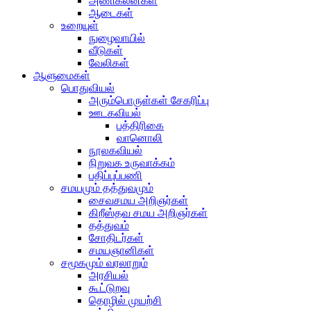
அணிகலன்கள்
ஆடைகள்
உறையுள்
நுழைவாயில்
வீடுகள்
வேலிகள்
ஆளுமைகள்
பொதுவியல்
அரும்பொருள்கள் சேகரிப்பு
ஊடகவியல்
பத்திரிகை
வானொலி
நூலகவியல்
நிறுவக உருவாக்கம்
பதிப்புப்பணி
சமயமும் தத்துவமும்
சைவசமய அறிஞர்கள்
கிறீஸ்தவ சமய அறிஞர்கள்
தத்துவம்
சோதிடர்கள்
சமயஞானிகள்
சமூகமும் வரலாறும்
அரசியல்
கூட்டுறவு
தொழில் முயற்சி