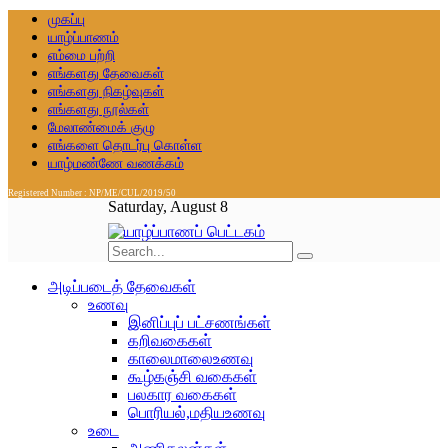
முகப்பு
யாழ்ப்பாணம்
எம்மை பற்றி
எங்களது தேவைகள்
எங்களது நிகழ்வுகள்
எங்களது நூல்கள்
மேலாண்மைக் குழு
எங்களை தொடர்பு கொள்ள
யாழ்மண்ணே வணக்கம்
Registered Number : NP/ME/CUL/2019/50
Saturday, August 8
அடிப்படைத் தேவைகள்
உணவு
இனிப்புப் பட்சணங்கள்
கறிவகைகள்
காலைமாலைஉணவு
கூழ்கஞ்சி வகைகள்
பலகார வகைகள்
பொரியல்,மதியஉணவு
உடை