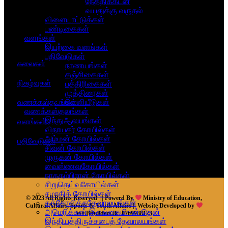
நேத்திக்கடன்
வயதுக்கு வருதல்
விளையாட்டுக்கள்
பண்டிகைகள்
வளங்கள்
இயற்கை வளங்கள்
பதிவேடுகள்
கலைகள்
நாணயங்கள்
சஞ்சிகைகள்
நிகழ்வுகள்
பத்திரிகைகள்
முத்திரைகள்
வெளியீடுகள்
வணக்கஸ்தலங்கள்
வணக்கஸ்தலங்கள்
இந்துஆலயங்கள்
வளங்கள்
விநாயகர் கோயில்கள்
அம்மன் கோயில்கள்
பதிவேடுகள்
சிவன் கோயில்கள்
முருகன் கோயில்கள்
வைஸ்ணவகோயில்கள்
நாகதம்பிரான் கோயில்கள்
சிறுதெய்வகோயில்கள்
சமாதிக் கோயில்கள்
© 2023 All Rights Reserved || Powerd By
Ministry of Education,
கத்தோலிக்கதேவாலயங்கள்
Cultural Affairs, Sports & Youth Affairs || Website Developed by
அமெரிக்கன் இலங்கைமி~ன் தென்
WEBbuilders.lk- 0769988123
இந்தியத்திருச்சபைத் தேவாலயங்கள்