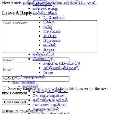
Next Article
வதிரன்புலோ சித்திவிநாயகர் கோயில் மூளாய்
பண்ணிசை
வசந்தன் கூத்து
Leave A Reply
வாத்திய இசை
ஆர்மோனியம்
உடுக்கு
தவில்
நாதஸ்வரம்
பல்லியம்
மிருதங்கம்
வயலின்
வீணை
வில்லுப்பாட்டு
விளையாட்டு
பாரம்பரிய விளையாட்டு
மாட்டுவண்டில்ச்சவாரி
நீச்சல்
வாழும் ஆளுமைகள்
உபகரணங்கள்
கருவிகள்
Save my name, email, and website in this browser for the next
அரைக்கும் கருவிகள்
time I comment.
அளக்கும் கருவிகள்
ஒளிதாங்கு கருவிகள்
சமையல்க் கருவிகள்
துளைகருவிகள்
தொடர்பாடல் கருவிகள்