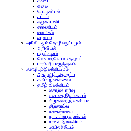
கல்வி
கலை
பொருளியல்
சட்டம்
சமூகப்பணி
சாரணியம்
வணிகம்
வரலாறு
அறிவியலும் தொழில்நுட்பமும்
அறிவியல்
மருத்துவம்
மேலைத்தேயமருத்துவம்
பாரம்பரியமருத்துவம்
மொழியும்இலக்கியமும்
அகராதித் தொகுப்பு
தமிழ் இலக்கணம்
தமிழ் இலக்கியம்
சொற்பொழிவு
கவிதை இலக்கியம்
சிறுகதை இலக்கியம்
திறனாய்வு
நகைச்சுவை
நாடகம்ஃபனுவல்கள்
நாவல் இலக்கியம்
மரபிலக்கியம்