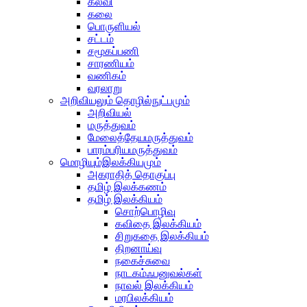
கல்வி
கலை
பொருளியல்
சட்டம்
சமூகப்பணி
சாரணியம்
வணிகம்
வரலாறு
அறிவியலும் தொழில்நுட்பமும்
அறிவியல்
மருத்துவம்
மேலைத்தேயமருத்துவம்
பாரம்பரியமருத்துவம்
மொழியும்இலக்கியமும்
அகராதித் தொகுப்பு
தமிழ் இலக்கணம்
தமிழ் இலக்கியம்
சொற்பொழிவு
கவிதை இலக்கியம்
சிறுகதை இலக்கியம்
திறனாய்வு
நகைச்சுவை
நாடகம்ஃபனுவல்கள்
நாவல் இலக்கியம்
மரபிலக்கியம்