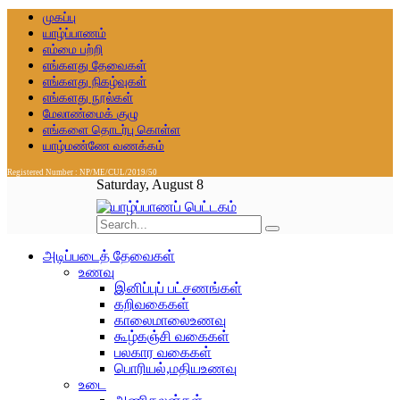
முகப்பு
யாழ்ப்பாணம்
எம்மை பற்றி
எங்களது தேவைகள்
எங்களது நிகழ்வுகள்
எங்களது நூல்கள்
மேலாண்மைக் குழு
எங்களை தொடர்பு கொள்ள
யாழ்மண்ணே வணக்கம்
Registered Number : NP/ME/CUL/2019/50
Saturday, August 8
அடிப்படைத் தேவைகள்
உணவு
இனிப்புப் பட்சணங்கள்
கறிவகைகள்
காலைமாலைஉணவு
கூழ்கஞ்சி வகைகள்
பலகார வகைகள்
பொரியல்,மதியஉணவு
உடை