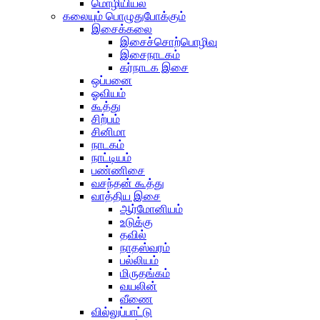
மொழியியல்
கலையும் பொழுதுபோக்கும்
இசைக்கலை
இசைச்சொற்பொழிவு
இசைநாடகம்
கர்நாடக இசை
ஒப்பனை
ஓவியம்
கூத்து
சிற்பம்
சினிமா
நாடகம்
நாட்டியம்
பண்ணிசை
வசந்தன் கூத்து
வாத்திய இசை
ஆர்மோனியம்
உடுக்கு
தவில்
நாதஸ்வரம்
பல்லியம்
மிருதங்கம்
வயலின்
வீணை
வில்லுப்பாட்டு