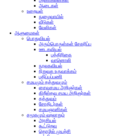
அணிகலன்கள்
ஆடைகள்
உறையுள்
நுழைவாயில்
வீடுகள்
வேலிகள்
ஆளுமைகள்
பொதுவியல்
அரும்பொருள்கள் சேகரிப்பு
ஊடகவியல்
பத்திரிகை
வானொலி
நூலகவியல்
நிறுவக உருவாக்கம்
பதிப்புப்பணி
சமயமும் தத்துவமும்
சைவசமய அறிஞர்கள்
கிறீஸ்தவ சமய அறிஞர்கள்
தத்துவம்
சோதிடர்கள்
சமயஞானிகள்
சமூகமும் வரலாறும்
அரசியல்
கூட்டுறவு
தொழில் முயற்சி