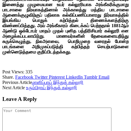
இணைத்து முழுமையான உயர் கல்லூரியாக அங்கீகரிக்குமாறு
பாடசாலை நிர்வாகத்தினால் அக்காலத்து மத்திய பாடசாலை
ஆணைக்குழுவிற்குப் பதிலாக கல்விப்பணிப்பாளரது நிர்வாகத்தில்
இயங்கிய பொதுக் கற்பித்தல் திணைக்களத்திற்கு
விண்ணப்பித்தது. அவ் அங்கீகாரம் கிடைக்கப் பெற்றதால் 1881ஆம்
ஆண்டு ஒக்டோபர் மாதம் முதல் புனித பத்திரிசியார் கல்லூரி என
அழைக்கப்படலாயிற்று. மாணவர்களின் தேவைகளையறிந்து
சுருக்கெழுத்து, நிலஅளவை, பொறிமுறை வரைதல் போன்ற
பாடங்களை அறிமுகப்படுத்தி கற்பித்தற் செயற்பாடுகளை
முன்னெடுத்தமை குறிப்பிடத்தக்கது.
Post Views:
335
Share.
Facebook
Twitter
Pinterest
LinkedIn
Tumblr
Email
Previous Article
மானிப்பாய் இந்துக் கல்லூரி
Next Article
உரும்பிராய் இந்துக் கல்லூரி
Leave A Reply