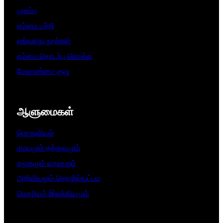
முகப்பு
எம்மை பற்றி
எங்களது நூல்கள்
எம்மை தொடர்பு கொள்ள
மேலாண்மை குழு
ஆளுமைகள்​
பொதுவியல்
சமயமும் தத்துவமும்
சமூகமும் வரலாறும்
அறிவியலும் தொழில்நுட்பம
மொழியும் இலக்கியமும்