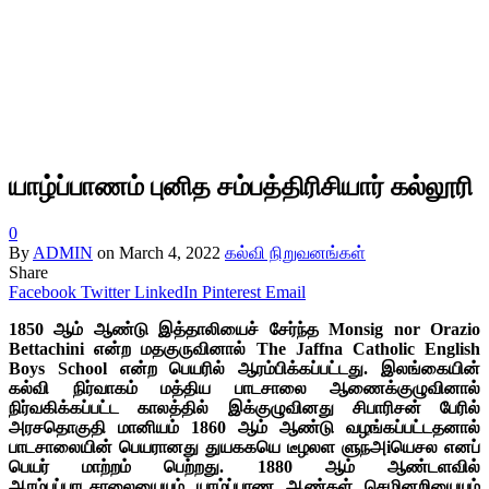
யாழ்ப்பாணம் புனித சம்பத்திரிசியார் கல்லூரி
0
By
ADMIN
on
March 4, 2022
கல்வி நிறுவனங்கள்
Share
Facebook
Twitter
LinkedIn
Pinterest
Email
1850 ஆம் ஆண்டு இத்தாலியைச் சேர்ந்த Monsig nor Orazio
Bettachini என்ற மதகுருவினால் The Jaffna Catholic English
Boys School என்ற பெயரில் ஆரம்பிக்கப்பட்டது. இலங்கையின்
கல்வி நிர்வாகம் மத்திய பாடசாலை ஆணைக்குழுவினால்
நிர்வகிக்கப்பட்ட காலத்தில் இக்குழுவினது சிபாரிசன் பேரில்
அரசதொகுதி மானியம் 1860 ஆம் ஆண்டு வழங்கப்பட்டதனால்
பாடசாலையின் பெயரானது துயககயெ டீழலள ளுநஅiயெசல எனப்
பெயர் மாற்றம் பெற்றது. 1880 ஆம் ஆண்டளவில்
ஆரம்பப்பாடசாலையையும் யாழ்ப்பாண ஆண்கள் செமினறியையும்