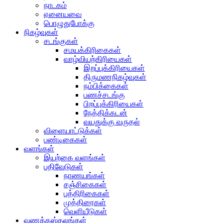
நாடகம்
ஏனையவை
பொழுதுபோக்கு
நிகழ்வுகள்
சடங்குகள்
சமயக்கிரிகைகள்
வாழ்வியற்கிரியைகள்
இறப்புக்கிரியைகள்
திருமணநிகழ்வுகள்
நம்பிக்கைகள்
பணச்சடங்கு
பிறப்புக்கிரியைகள்
நேத்திக்கடன்
வயதுக்கு வருதல்
விளையாட்டுக்கள்
பண்டிகைகள்
வளங்கள்
இயற்கை வளங்கள்
பதிவேடுகள்
நாணயங்கள்
சஞ்சிகைகள்
பத்திரிகைகள்
முத்திரைகள்
வெளியீடுகள்
வணக்கஸ்தலங்கள்