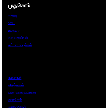
முதுசொம்
உணவு
உடை
உறையுள்
உபகரணங்கள்
கட்டமைப்புக்கள்
கலைகள்
நிகழ்வுகள்
வணக்கஸ்தலங்கள்
வளங்கள்
பதிவேடுகள்