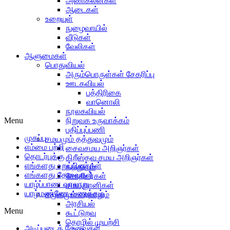
அணிகலன்கள்
ஆடைகள்
உறையுள்
நுழைவாயில்
வீடுகள்
வேலிகள்
ஆளுமைகள்
பொதுவியல்
அரும்பொருள்கள் சேகரிப்பு
ஊடகவியல்
பத்திரிகை
வானொலி
நூலகவியல்
Menu
நிறுவக உருவாக்கம்
பதிப்புப்பணி
முகப்பு
சமயமும் தத்துவமும்
எம்மை பற்றி
சைவசமய அறிஞர்கள்
தொடர்புக்கு
கிறீஸ்தவ சமய அறிஞர்கள்
எங்களது உறுப்பினர்கள்
தத்துவம்
எங்களது தேவைகள்
சோதிடர்கள்
யாழ்ப்பாண வரலாறு
சமயஞானிகள்
யாழ்மண்ணே வணக்கம்
சமூகமும் வரலாறும்
அரசியல்
Menu
கூட்டுறவு
தொழில் முயற்சி
அடிப்படைத் தேவைகள்