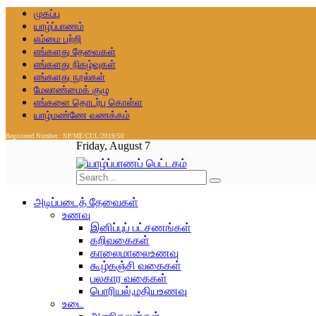
முகப்பு
யாழ்ப்பாணம்
எம்மை பற்றி
எங்களது தேவைகள்
எங்களது நிகழ்வுகள்
எங்களது நூல்கள்
மேலாண்மைக் குழு
எங்களை தொடர்பு கொள்ள
யாழ்மண்ணே வணக்கம்
Registered Number : NP/ME/CUL/2019/50
Friday, August 7
அடிப்படைத் தேவைகள்
உணவு
இனிப்புப் பட்சணங்கள்
கறிவகைகள்
காலைமாலைஉணவு
கூழ்கஞ்சி வகைகள்
பலகார வகைகள்
பொரியல்,மதியஉணவு
உடை