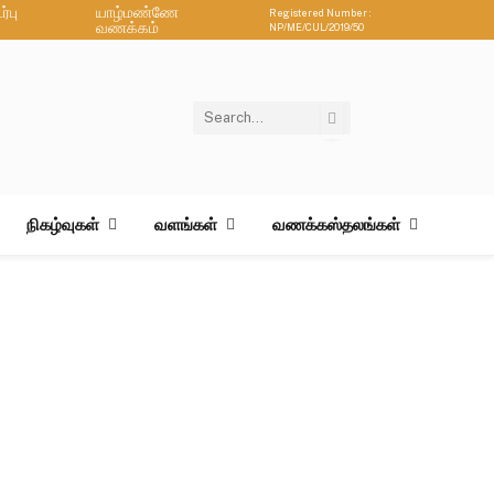
்பு
யாழ்மண்ணே
Registered Number :
வணக்கம்
NP/ME/CUL/2019/50
நிகழ்வுகள்
வளங்கள்
வணக்கஸ்தலங்கள்