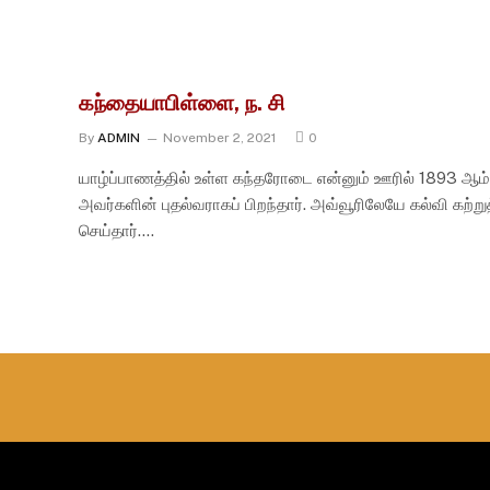
கந்தையாபிள்ளை, ந. சி
By
ADMIN
November 2, 2021
0
யாழ்ப்பாணத்தில் உள்ள கந்தரோடை என்னும் ஊரில் 1893 ஆம்
அவர்களின் புதல்வராகப் பிறந்தார். அவ்வூரிலேயே கல்வி கற்ற
செய்தார்.…