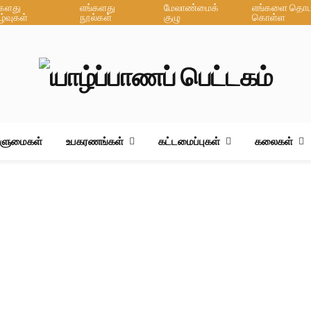
்களது
எங்களது
மேலாண்மைக்
எங்களை தொடர
ழ்வுகள்
நூல்கள்
குழு
கொள்ள
ஆளுமைகள்
உபகரணங்கள்
கட்டமைப்புகள்
கலைகள்