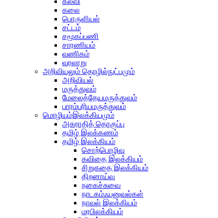
கல்வி
கலை
பொருளியல்
சட்டம்
சமூகப்பணி
சாரணியம்
வணிகம்
வரலாறு
அறிவியலும் தொழில்நுட்பமும்
அறிவியல்
மருத்துவம்
மேலைத்தேயமருத்துவம்
பாரம்பரியமருத்துவம்
மொழியும்இலக்கியமும்
அகராதித் தொகுப்பு
தமிழ் இலக்கணம்
தமிழ் இலக்கியம்
சொற்பொழிவு
கவிதை இலக்கியம்
சிறுகதை இலக்கியம்
திறனாய்வு
நகைச்சுவை
நாடகம்ஃபனுவல்கள்
நாவல் இலக்கியம்
மரபிலக்கியம்