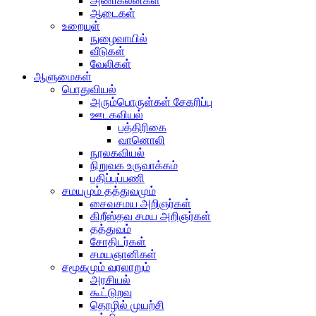
அணிகலன்கள்
ஆடைகள்
உறையுள்
நுழைவாயில்
வீடுகள்
வேலிகள்
ஆளுமைகள்
பொதுவியல்
அரும்பொருள்கள் சேகரிப்பு
ஊடகவியல்
பத்திரிகை
வானொலி
நூலகவியல்
நிறுவக உருவாக்கம்
பதிப்புப்பணி
சமயமும் தத்துவமும்
சைவசமய அறிஞர்கள்
கிறீஸ்தவ சமய அறிஞர்கள்
தத்துவம்
சோதிடர்கள்
சமயஞானிகள்
சமூகமும் வரலாறும்
அரசியல்
கூட்டுறவு
தொழில் முயற்சி