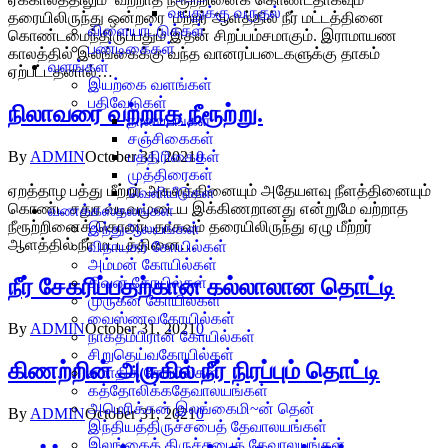
வயதுக்கு வருதல்
தரையிலிருந்து ஒன்றரை மீற்றர் ஆளத்தில் நீர் மட்டத்தினை
விளையாட்டுக்கள்
கொண்டமைந்திருப்பதும் இதன் சிறப்பம்சமாகும். இராமாயண
பண்டிகைகள்
காலத்தில் இலங்கைக்கு வந்த வானரப்படைகளுக்கு தாகம்
வளங்கள்
ஏற்பட்டதனால்…
இயற்கை வளங்கள்
பதிவேடுகள்
நிலாவரை வற்றாத நீரூற்று.
நாணயங்கள்
சஞ்சிகைகள்
By
ADMIN
October 31, 2021
0
பத்திரிகைகள்
முத்திரைகள்
ஏறத்தாழ பத்து மீற்றர் அகலத்தினையும் அதேயளவு நீளத்தினையும்
வெளியீடுகள்
கொண்ட சதுர வடிவமுடைய இக்கிணறானது என்றுமே வற்றாத
வணக்கஸ்தலங்கள்
நீரூற்றினைக் கொண்டதாகவும் தரையிலிருந்து ஏழு மீற்றர்
இந்துஆலயங்கள்
ஆளத்தில் நீர் மட்டத்தினை…
விநாயகர் கோயில்கள்
அம்மன் கோயில்கள்
நீர் சேகரிப்பதற்கான கல்லாலான தொட்டி
சிவன் கோயில்கள்
முருகன் கோயில்கள்
வைஸ்ணவகோயில்கள்
By
ADMIN
October 31, 2021
0
நாகதம்பிரான் கோயில்கள்
சிறுதெய்வகோயில்கள்
கிணற்றின் அருகில் நீர் நிரப்பும் தொட்டி
சமாதிக் கோயில்கள்
கத்தோலிக்கதேவாலயங்கள்
அமெரிக்கன் இலங்கைமி~ன் தென்
By
ADMIN
October 31, 2021
0
இந்தியத்திருச்சபைத் தேவாலயங்கள்
இலங்கைத் திருச்சபைத் தேவாலயங்கள்