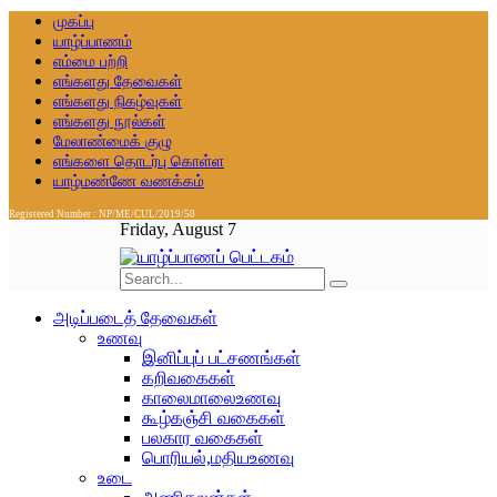
முகப்பு
யாழ்ப்பாணம்
எம்மை பற்றி
எங்களது தேவைகள்
எங்களது நிகழ்வுகள்
எங்களது நூல்கள்
மேலாண்மைக் குழு
எங்களை தொடர்பு கொள்ள
யாழ்மண்ணே வணக்கம்
Registered Number : NP/ME/CUL/2019/50
Friday, August 7
அடிப்படைத் தேவைகள்
உணவு
இனிப்புப் பட்சணங்கள்
கறிவகைகள்
காலைமாலைஉணவு
கூழ்கஞ்சி வகைகள்
பலகார வகைகள்
பொரியல்,மதியஉணவு
உடை