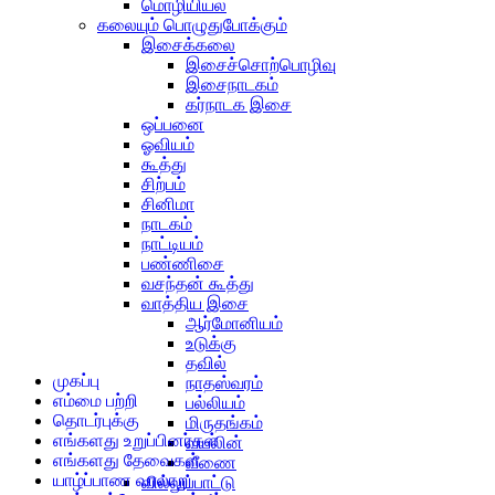
மொழியியல்
கலையும் பொழுதுபோக்கும்
இசைக்கலை
இசைச்சொற்பொழிவு
இசைநாடகம்
கர்நாடக இசை
ஒப்பனை
ஓவியம்
கூத்து
சிற்பம்
சினிமா
நாடகம்
நாட்டியம்
பண்ணிசை
வசந்தன் கூத்து
வாத்திய இசை
ஆர்மோனியம்
உடுக்கு
தவில்
முகப்பு
நாதஸ்வரம்
எம்மை பற்றி
பல்லியம்
தொடர்புக்கு
மிருதங்கம்
எங்களது உறுப்பினர்கள்
வயலின்
எங்களது தேவைகள்
வீணை
யாழ்ப்பாண வரலாறு
வில்லுப்பாட்டு