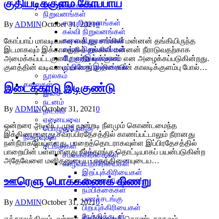
குதியடிக்குளம் கோப்பாய்
தொழிற்சாலைகள்
நிறுவனங்கள்
சமயநிறுவனங்கள்
By
ADMIN
October 31, 2021
0
கல்வி நிறுவனங்கள்
கலை நிறுவனங்கள்
கோப்பாய் மாவடிவளவு என்பது சங்கிலி மன்னன் தங்கியிருந்த
சமூக நிறுவனங்கள்
இடமாகவும் இக்காலத்தில் சங்கிலி மன்னன் நீராடுவதற்காக
சிறுவர்இல்லங்கள்
அமைக்கப்பட்டகுளமே குதியடிக்குளம் என அழைக்கப்படுகின்றது.
முதியோர்இல்லங்கள்
குளத்தின் வடிவமைப்பானது குதிரையின் காலடிக்குளம்பு போல்…
நூலகம்
கலைகள்
இடைக்காடு இடிகுண்டு
இசை
நடனம்
By
ADMIN
October 31, 2021
0
நாடகம்
ஏனையவை
ஒன்றரை அடிவிட்டமும் மூன்றடி நீளமும் கொண்டமைந்த
பொழுதுபோக்கு
இக்கிணறானது சவர்ப்பிரதேசத்தில் காணப்பட்டாலும் நீரானது
நிகழ்வுகள்
நன்நீராகவேயுள்ளது. பாறைத்தொடராகவுள்ள இப்பிரதேசத்தில்
சடங்குகள்
பாறையின் பள்ளமானது நீர்த்தாங்கு தொட்டியாகப் பயன்படுகின்ற
சமயக்கிரிகைகள்
அதேவேளை மனிதனுடைய பாதத்தினையுடைய…
வாழ்வியற்கிரியைகள்
இறப்புக்கிரியைகள்
ஊரெளு பொக்கணைக் கிணறு
திருமணநிகழ்வுகள்
நம்பிக்கைகள்
பணச்சடங்கு
By
ADMIN
October 31, 2021
0
பிறப்புக்கிரியைகள்
நேத்திக்கடன்
ஏக்காலத்திலும் வற்றாத நீரூற்றினைக் கொண்டதாகவும்