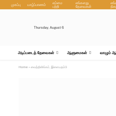
எம்மை
எங்களது
எங
முகப்பு
யாழ்ப்பாணம்
பற்றி
தேவைகள்
நிக
Thursday, August 6
அடிப்படைத் தேவைகள்
ஆளுமைகள்
வாழும் 
Home
»
வைத்திலிங்கம், இளையதம்பி