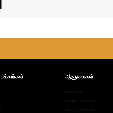
பக்கங்கள்
ஆளுமைகள்​
பொதுவியல்
சமயமும் தத்துவமும்
ள்
சமூகமும் வரலாறும்