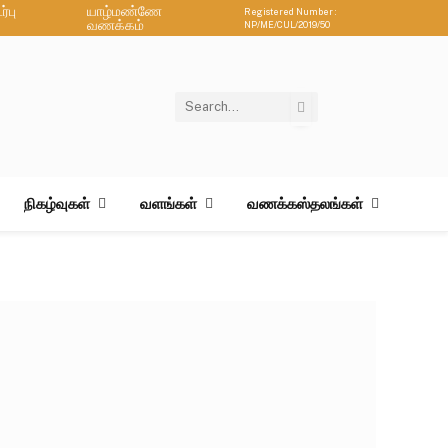
்பு
யாழ்மண்ணே
Registered Number :
வணக்கம்
NP/ME/CUL/2019/50
நிகழ்வுகள்
வளங்கள்
வணக்கஸ்தலங்கள்