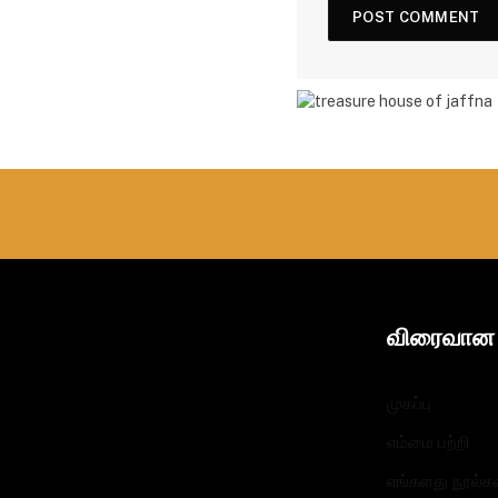
விரைவான 
முகப்பு
எம்மை பற்றி
எங்களது நூல்க