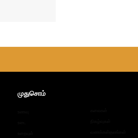
முதுசொம்
கலைகள்
உணவு
நிகழ்வுகள்
உடை
வணக்கஸ்தலங்கள்
உறையுள்