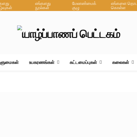
்களது
எங்களது
மேலாண்மைக்
எங்களை தொடர
ழ்வுகள்
நூல்கள்
குழு
கொள்ள
ஆளுமைகள்
உபகரணங்கள்
கட்டமைப்புகள்
கலைகள்