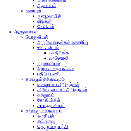
அணிகலன்கள்
ஆடைகள்
உறையுள்
நுழைவாயில்
வீடுகள்
வேலிகள்
ஆளுமைகள்
பொதுவியல்
அரும்பொருள்கள் சேகரிப்பு
ஊடகவியல்
பத்திரிகை
வானொலி
நூலகவியல்
நிறுவக உருவாக்கம்
பதிப்புப்பணி
சமயமும் தத்துவமும்
சைவசமய அறிஞர்கள்
கிறீஸ்தவ சமய அறிஞர்கள்
தத்துவம்
சோதிடர்கள்
சமயஞானிகள்
சமூகமும் வரலாறும்
அரசியல்
கூட்டுறவு
தொழில் முயற்சி