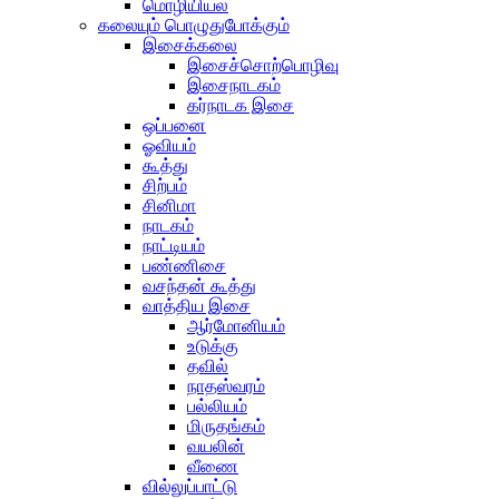
மொழியியல்
கலையும் பொழுதுபோக்கும்
இசைக்கலை
இசைச்சொற்பொழிவு
இசைநாடகம்
கர்நாடக இசை
ஒப்பனை
ஓவியம்
கூத்து
சிற்பம்
சினிமா
நாடகம்
நாட்டியம்
பண்ணிசை
வசந்தன் கூத்து
வாத்திய இசை
ஆர்மோனியம்
உடுக்கு
தவில்
நாதஸ்வரம்
பல்லியம்
மிருதங்கம்
வயலின்
வீணை
வில்லுப்பாட்டு