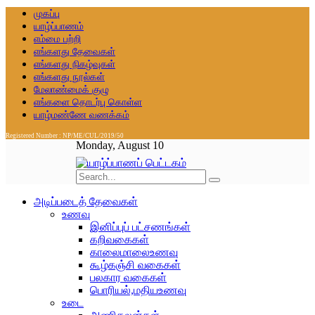
முகப்பு
யாழ்ப்பாணம்
எம்மை பற்றி
எங்களது தேவைகள்
எங்களது நிகழ்வுகள்
எங்களது நூல்கள்
மேலாண்மைக் குழு
எங்களை தொடர்பு கொள்ள
யாழ்மண்ணே வணக்கம்
Registered Number : NP/ME/CUL/2019/50
Monday, August 10
அடிப்படைத் தேவைகள்
உணவு
இனிப்புப் பட்சணங்கள்
கறிவகைகள்
காலைமாலைஉணவு
கூழ்கஞ்சி வகைகள்
பலகார வகைகள்
பொரியல்,மதியஉணவு
உடை