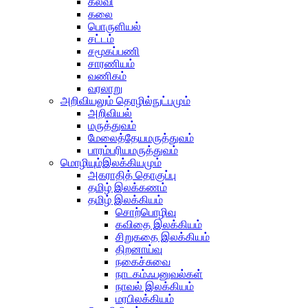
கல்வி
கலை
பொருளியல்
சட்டம்
சமூகப்பணி
சாரணியம்
வணிகம்
வரலாறு
அறிவியலும் தொழில்நுட்பமும்
அறிவியல்
மருத்துவம்
மேலைத்தேயமருத்துவம்
பாரம்பரியமருத்துவம்
மொழியும்இலக்கியமும்
அகராதித் தொகுப்பு
தமிழ் இலக்கணம்
தமிழ் இலக்கியம்
சொற்பொழிவு
கவிதை இலக்கியம்
சிறுகதை இலக்கியம்
திறனாய்வு
நகைச்சுவை
நாடகம்ஃபனுவல்கள்
நாவல் இலக்கியம்
மரபிலக்கியம்