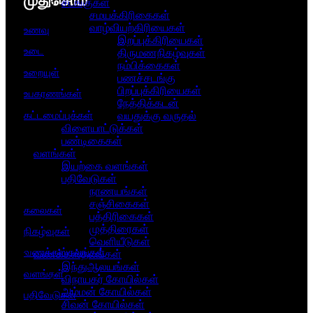
முதுசொம்
சடங்குகள்
சமயக்கிரிகைகள்
வாழ்வியற்கிரியைகள்
உணவு
இறப்புக்கிரியைகள்
உடை
திருமணநிகழ்வுகள்
நம்பிக்கைகள்
உறையுள்
பணச்சடங்கு
பிறப்புக்கிரியைகள்
உபகரணங்கள்
நேத்திக்கடன்
கட்டமைப்புக்கள்
வயதுக்கு வருதல்
விளையாட்டுக்கள்
பண்டிகைகள்
வளங்கள்
இயற்கை வளங்கள்
பதிவேடுகள்
நாணயங்கள்
சஞ்சிகைகள்
கலைகள்
பத்திரிகைகள்
முத்திரைகள்
நிகழ்வுகள்
வெளியீடுகள்
வணக்கஸ்தலங்கள்
வணக்கஸ்தலங்கள்
இந்துஆலயங்கள்
வளங்கள்
விநாயகர் கோயில்கள்
அம்மன் கோயில்கள்
பதிவேடுகள்
சிவன் கோயில்கள்