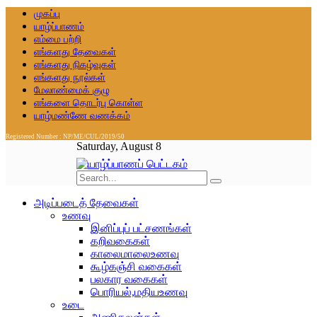
முகப்பு
யாழ்ப்பாணம்
எம்மை பற்றி
எங்களது தேவைகள்
எங்களது நிகழ்வுகள்
எங்களது நூல்கள்
மேலாண்மைக் குழு
எங்களை தொடர்பு கொள்ள
யாழ்மண்ணே வணக்கம்
Registered Number : NP/ME/CUL/2019/50
Saturday, August 8
அடிப்படைத் தேவைகள்
உணவு
இனிப்புப் பட்சணங்கள்
கறிவகைகள்
காலைமாலைஉணவு
கூழ்கஞ்சி வகைகள்
பலகார வகைகள்
பொரியல்,மதியஉணவு
உடை