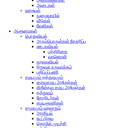
அணிகலன்கள்
ஆடைகள்
உறையுள்
நுழைவாயில்
வீடுகள்
வேலிகள்
ஆளுமைகள்
பொதுவியல்
அரும்பொருள்கள் சேகரிப்பு
ஊடகவியல்
பத்திரிகை
வானொலி
நூலகவியல்
நிறுவக உருவாக்கம்
பதிப்புப்பணி
சமயமும் தத்துவமும்
சைவசமய அறிஞர்கள்
கிறீஸ்தவ சமய அறிஞர்கள்
தத்துவம்
சோதிடர்கள்
சமயஞானிகள்
சமூகமும் வரலாறும்
அரசியல்
கூட்டுறவு
தொழில் முயற்சி