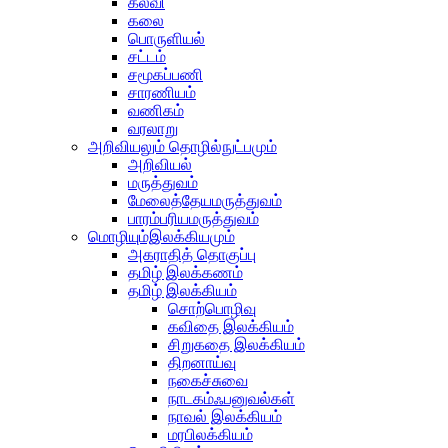
கல்வி
கலை
பொருளியல்
சட்டம்
சமூகப்பணி
சாரணியம்
வணிகம்
வரலாறு
அறிவியலும் தொழில்நுட்பமும்
அறிவியல்
மருத்துவம்
மேலைத்தேயமருத்துவம்
பாரம்பரியமருத்துவம்
மொழியும்இலக்கியமும்
அகராதித் தொகுப்பு
தமிழ் இலக்கணம்
தமிழ் இலக்கியம்
சொற்பொழிவு
கவிதை இலக்கியம்
சிறுகதை இலக்கியம்
திறனாய்வு
நகைச்சுவை
நாடகம்ஃபனுவல்கள்
நாவல் இலக்கியம்
மரபிலக்கியம்