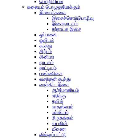
மொழியியல்
கலையும் பொழுதுபோக்கும்
இசைக்கலை
இசைச்சொற்பொழிவு
இசைநாடகம்
கர்நாடக இசை
ஒப்பனை
ஓவியம்
கூத்து
சிற்பம்
சினிமா
நாடகம்
நாட்டியம்
பண்ணிசை
வசந்தன் கூத்து
வாத்திய இசை
ஆர்மோனியம்
உடுக்கு
தவில்
நாதஸ்வரம்
பல்லியம்
மிருதங்கம்
வயலின்
வீணை
வில்லுப்பாட்டு