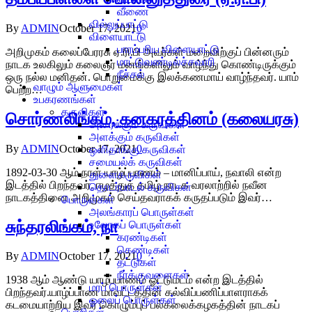
வீணை
வில்லுப்பாட்டு
By
ADMIN
October 17, 2021
0
விளையாட்டு
பாரம்பரிய விளையாட்டு
அறிமுகம் கலைப்பேரரசு ஏ.ரி.பி அவர்கள் மறைவிற்குப் பின்னரும்
மாட்டுவண்டில்ச்சவாரி
நாடக உலகிலும் கலைஞர் மனங்களிலும் வாழ்ந்து கொண்டிருக்கும்
நீச்சல்
ஒரு நல்ல மனிதன். பொறுமைக்கு இலக்கணமாய் வாழ்ந்தவர். யாம்
வாழும் ஆளுமைகள்
பெற்ற…
உபகரணங்கள்
கருவிகள்
சொர்ணலிங்கம், கனகரத்தினம் (கலையரசு)
அரைக்கும் கருவிகள்
அளக்கும் கருவிகள்
By
ADMIN
October 17, 2021
0
ஒளிதாங்கு கருவிகள்
சமையல்க் கருவிகள்
1892-03-30 ஆம் நாள் யாழ்ப்பாணம் – மானிப்பாய், நவாலி என்ற
துளைகருவிகள்
இடத்தில் பிறந்தவர். ஈழத்துத் தமிழ் நாடக வரலாற்றில் நவீன
தொடர்பாடல் கருவிகள்
நாடகத்தினை அறிமுகம் செய்தவராகக் கருதப்படும் இவர்…
பொருள்கள்
அலங்காரப் பொருள்கள்
சுந்தரலிங்கம், நா
உலோகப் பொருள்கள்
கரண்டிகள்
கெண்டிகள்
By
ADMIN
October 17, 2021
0
தட்டுகள்
நீர்க்குவளைகள்
1938 ஆம் ஆண்டு யாழ்ப்பாணம் ஓட்டுமடம் என்ற இடத்தில்
மரப் பொருள்கள்
பிறந்தவர்.யாழ்ப்பாண மாவட்டத்தின் கல்விப்பணிப்பாளராகக்
ஓலைப் பொருள்கள்
கடமையாற்றிய இவர் கொழும்புப் பல்கலைக்கழகத்தின் நாடகப்