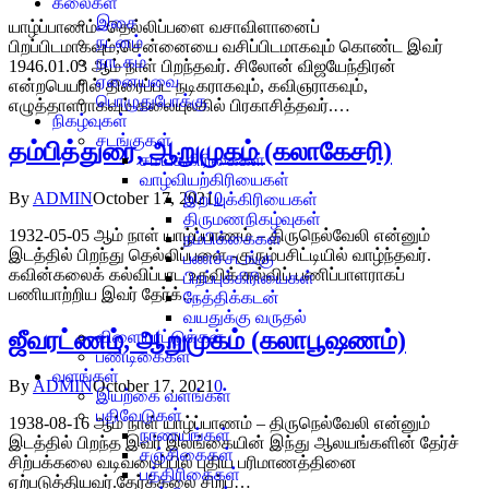
கலைகள்
இசை
யாழ்ப்பாணம்- தெல்லிப்பளை வசாவிளானைப்
நடனம்
பிறப்பிடமாகவும்,சென்னையை வசிப்பிடமாகவும் கொண்ட இவர்
நாடகம்
1946.01.03 ஆம் நாள் பிறந்தவர். சிலோன் விஜயேந்திரன்
ஏனையவை
என்றபெயரில் திரைப்பட நடிகராகவும், கவிஞராகவும்,
பொழுதுபோக்கு
எழுத்தாளராகவும் கலையுலகில் பிரகாசித்தவர்.…
நிகழ்வுகள்
சடங்குகள்
தம்பித்துரை, ஆறுமுகம் (கலாகேசரி)
சமயக்கிரிகைகள்
வாழ்வியற்கிரியைகள்
By
ADMIN
October 17, 2021
0
இறப்புக்கிரியைகள்
திருமணநிகழ்வுகள்
1932-05-05 ஆம் நாள் யாழ்ப்பாணம் – திருநெல்வேலி என்னும்
நம்பிக்கைகள்
இடத்தில் பிறந்து தெல்லிப்பளை -குரும்பசிட்டியில் வாழ்ந்தவர்.
பணச்சடங்கு
கவின்கலைக் கல்விப்பாட உதவிக் கல்விப் பணிப்பாளராகப்
பிறப்புக்கிரியைகள்
பணியாற்றிய இவர் தேர்க்…
நேத்திக்கடன்
வயதுக்கு வருதல்
ஜீவரட்ணம், ஆறுமுகம் (கலாபூஷணம்)
விளையாட்டுக்கள்
பண்டிகைகள்
வளங்கள்
By
ADMIN
October 17, 2021
0
இயற்கை வளங்கள்
பதிவேடுகள்
1938-08-16 ஆம் நாள் யாழ்ப்பாணம் – திருநெல்வேலி என்னும்
நாணயங்கள்
இடத்தில் பிறந்த இவர் இலங்கையின் இந்து ஆலயங்களின் தேர்ச்
சஞ்சிகைகள்
சிற்பக்கலை வடிவமைப்பில் புதிய பரிமாணத்தினை
பத்திரிகைகள்
ஏற்படுத்தியவர்.தேர்க்கலை சிற்ப…