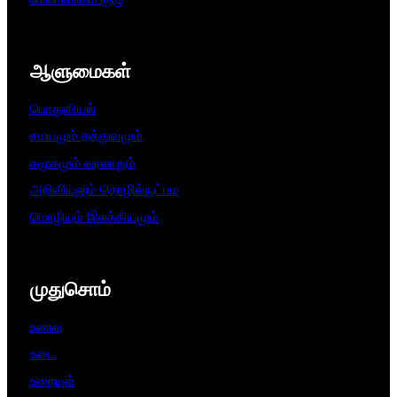
ஆளுமைகள்​
பொதுவியல்
சமயமும் தத்துவமும்
சமூகமும் வரலாறும்
அறிவியலும் தொழில்நுட்பம
மொழியும் இலக்கியமும்
முதுசொம்
உணவு
உடை
உறையுள்