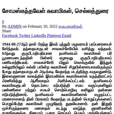
சோமஸ்கந்தவேள் சுவாமிகள், செல்லத்துரை
0
By
ADMIN
on
February 20, 2022
சமயஞானிகள்
Share
Facebook
Twitter
LinkedIn
Pinterest
Email
1944-08-27ஆம் நாள் பிறந்த இவர் புத்தூர் மழவராயர் பரம்பரையைச்
சேர்ந்தவர். தந்தையாருடன் சாவகச்சேரியில் வசித்து வந்தவர்.
6ஆவது குருபீடாதிபதியான நமசிவாயம் சுவாமிகள் பரி
பூரணமடைந்ததின் பின்னர் ஏழாவது குருபீடாதிபதியாகப்
பணியாற்றியவர். சாவகச்சேரி யிலும் கொக்குவில் இந்துக்
கல்லூரியிலும் கல்வி பயின்ற சுவாமிகள் சிறுபிள்ளையாகவிருக்கும்
போது தந்தையாருடன் அடிக்கடி வேதாந்த மடத்திற்கு வருவதுண்டு.
இளைஞனான காலத்தில் இராமலிங்க சுவாமிகளால் உருத்திராட்சம்
அணிவித்து ஆசீர்வாதம் அளிக்கப்பட்டவர். நமசிவாயம்
சுவாமிகளுடன் தொடர்பை ஏற்படுத்தி சமய வகுப்புகளிலும்
பண்ணிசை மற்றும் சமயச் சொற்பொழிவு களிலும் தன்னை
ஈடுபடுத்தினார். நமசிவாயம் சுவாமிகளினால் எழுதப்பட்ட
மரணசாசனத் தின் பிரகாரம் வேதாந்த மடத்தின் பொறுப்புக்களைப்
பொறுப்பேற்ற சுவாமிகள் முழுநேரத் துறவியானார். தன் இறுதி
மூச்சிருந்தவரை மனதைக் கடந்து வாழ்ந்த ஞானிகளின்
சமாதிகளுக்கு தினமும் பூசை செய்யும் பெரும் பாக்கியத்தைப்