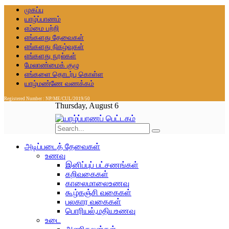
முகப்பு
யாழ்ப்பாணம்
எம்மை பற்றி
எங்களது தேவைகள்
எங்களது நிகழ்வுகள்
எங்களது நூல்கள்
மேலாண்மைக் குழு
எங்களை தொடர்பு கொள்ள
யாழ்மண்ணே வணக்கம்
Registered Number : NP/ME/CUL/2019/50
Thursday, August 6
அடிப்படைத் தேவைகள்
உணவு
இனிப்புப் பட்சணங்கள்
கறிவகைகள்
காலைமாலைஉணவு
கூழ்கஞ்சி வகைகள்
பலகார வகைகள்
பொரியல்,மதியஉணவு
உடை