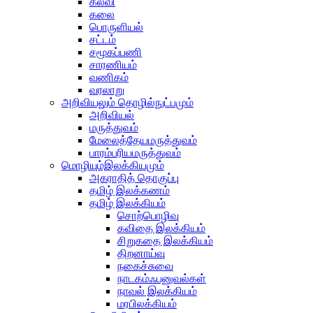
கல்வி
கலை
பொருளியல்
சட்டம்
சமூகப்பணி
சாரணியம்
வணிகம்
வரலாறு
அறிவியலும் தொழில்நுட்பமும்
அறிவியல்
மருத்துவம்
மேலைத்தேயமருத்துவம்
பாரம்பரியமருத்துவம்
மொழியும்இலக்கியமும்
அகராதித் தொகுப்பு
தமிழ் இலக்கணம்
தமிழ் இலக்கியம்
சொற்பொழிவு
கவிதை இலக்கியம்
சிறுகதை இலக்கியம்
திறனாய்வு
நகைச்சுவை
நாடகம்ஃபனுவல்கள்
நாவல் இலக்கியம்
மரபிலக்கியம்