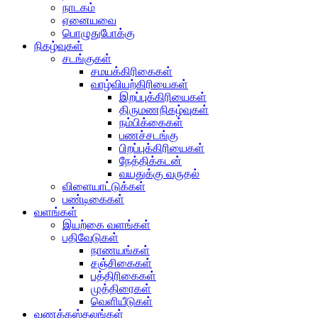
நாடகம்
ஏனையவை
பொழுதுபோக்கு
நிகழ்வுகள்
சடங்குகள்
சமயக்கிரிகைகள்
வாழ்வியற்கிரியைகள்
இறப்புக்கிரியைகள்
திருமணநிகழ்வுகள்
நம்பிக்கைகள்
பணச்சடங்கு
பிறப்புக்கிரியைகள்
நேத்திக்கடன்
வயதுக்கு வருதல்
விளையாட்டுக்கள்
பண்டிகைகள்
வளங்கள்
இயற்கை வளங்கள்
பதிவேடுகள்
நாணயங்கள்
சஞ்சிகைகள்
பத்திரிகைகள்
முத்திரைகள்
வெளியீடுகள்
வணக்கஸ்தலங்கள்