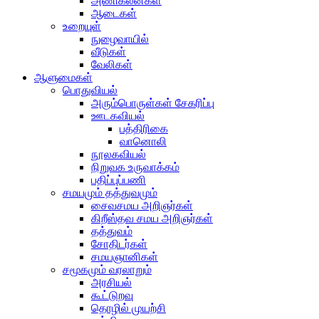
அணிகலன்கள்
ஆடைகள்
உறையுள்
நுழைவாயில்
வீடுகள்
வேலிகள்
ஆளுமைகள்
பொதுவியல்
அரும்பொருள்கள் சேகரிப்பு
ஊடகவியல்
பத்திரிகை
வானொலி
நூலகவியல்
நிறுவக உருவாக்கம்
பதிப்புப்பணி
சமயமும் தத்துவமும்
சைவசமய அறிஞர்கள்
கிறீஸ்தவ சமய அறிஞர்கள்
தத்துவம்
சோதிடர்கள்
சமயஞானிகள்
சமூகமும் வரலாறும்
அரசியல்
கூட்டுறவு
தொழில் முயற்சி