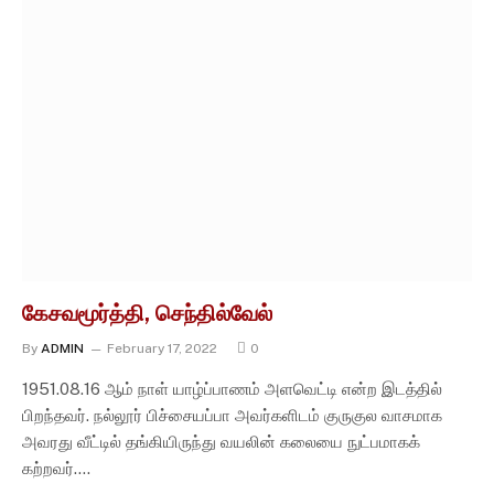
கேசவமூர்த்தி, செந்தில்வேல்
By
ADMIN
February 17, 2022
0
1951.08.16 ஆம் நாள் யாழ்ப்பாணம் அளவெட்டி என்ற இடத்தில்
பிறந்தவர். நல்லூர் பிச்சையப்பா அவர்களிடம் குருகுல வாசமாக
அவரது வீட்டில் தங்கியிருந்து வயலின் கலையை நுட்பமாகக்
கற்றவர்.…