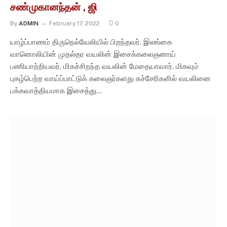
சண்முகானந்தன் , ஜி
By
ADMIN
February 17, 2022
0
யாழ்ப்பாணம் திருநெல்வேலியில் பிறந்தவர். இலங்கை
வானொலியின் முதல்தர வயலின் இசைக்கலைஞனாய்
பணியாற்றியவர். மிகச்சிறந்த வயலின் மேதையாவார். மிகவும்
புகழ்பெற்ற வாய்ப்பாட்டுக் கலைஞர்களது கச்சேரிகளில் வயலினை
பக்கவாத்தியமாக இசைத்து…