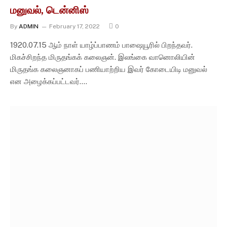
மனுவல், டென்னிஸ்
By
ADMIN
February 17, 2022
0
1920.07.15 ஆம் நாள் யாழ்ப்பாணம் பாஷையூரில் பிறந்தவர்.
மிகச்சிறந்த மிருதங்கக் கலைஞன். இலங்கை வானொலியின்
மிருதங்க கலைஞனாகப் பணியாற்றிய இவர் கோடையிடி மனுவல்
என அழைக்கப்பட்டவர்.…