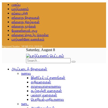
முகப்பு
யாழ்ப்பாணம்
எம்மை பற்றி
எங்களது தேவைகள்
எங்களது நிகழ்வுகள்
எங்களது நூல்கள்
மேலாண்மைக் குழு
எங்களை தொடர்பு கொள்ள
யாழ்மண்ணே வணக்கம்
Registered Number : NP/ME/CUL/2019/50
Saturday, August 8
அடிப்படைத் தேவைகள்
உணவு
இனிப்புப் பட்சணங்கள்
கறிவகைகள்
காலைமாலைஉணவு
கூழ்கஞ்சி வகைகள்
பலகார வகைகள்
பொரியல்,மதியஉணவு
உடை