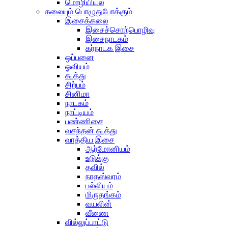
மொழியியல்
கலையும் பொழுதுபோக்கும்
இசைக்கலை
இசைச்சொற்பொழிவு
இசைநாடகம்
கர்நாடக இசை
ஒப்பனை
ஓவியம்
கூத்து
சிற்பம்
சினிமா
நாடகம்
நாட்டியம்
பண்ணிசை
வசந்தன் கூத்து
வாத்திய இசை
ஆர்மோனியம்
உடுக்கு
தவில்
நாதஸ்வரம்
பல்லியம்
மிருதங்கம்
வயலின்
வீணை
வில்லுப்பாட்டு