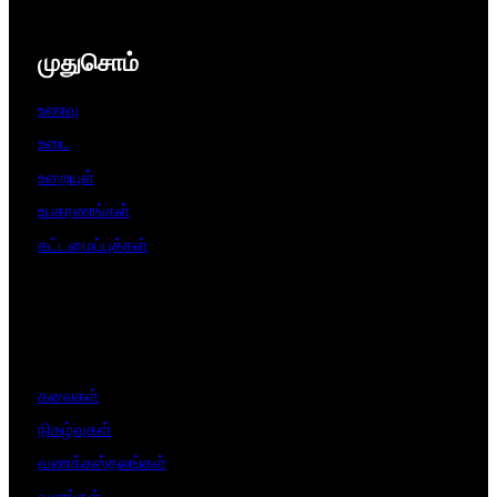
முதுசொம்
உணவு
உடை
உறையுள்
உபகரணங்கள்
கட்டமைப்புக்கள்
கலைகள்
நிகழ்வுகள்
வணக்கஸ்தலங்கள்
வளங்கள்