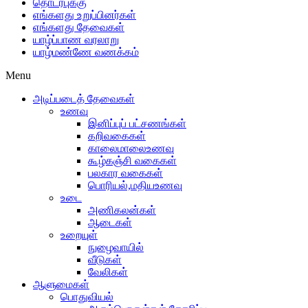
தொடர்புக்கு
எங்களது உறுப்பினர்கள்
எங்களது தேவைகள்
யாழ்ப்பாண வரலாறு
யாழ்மண்ணே வணக்கம்
Menu
அடிப்படைத் தேவைகள்
உணவு
இனிப்புப் பட்சணங்கள்
கறிவகைகள்
காலைமாலைஉணவு
கூழ்கஞ்சி வகைகள்
பலகார வகைகள்
பொரியல்,மதியஉணவு
உடை
அணிகலன்கள்
ஆடைகள்
உறையுள்
நுழைவாயில்
வீடுகள்
வேலிகள்
ஆளுமைகள்
பொதுவியல்