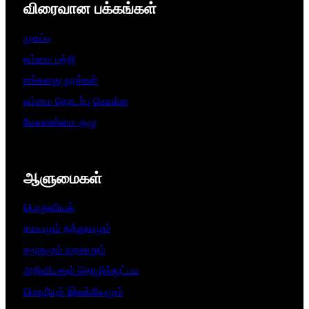
விரைவான பக்கங்கள்
முகப்பு
எம்மை பற்றி
எங்களது நூல்கள்
எம்மை தொடர்பு கொள்ள
மேலாண்மை குழு
ஆளுமைகள்​
பொதுவியல்
சமயமும் தத்துவமும்
சமூகமும் வரலாறும்
அறிவியலும் தொழில்நுட்பம
மொழியும் இலக்கியமும்