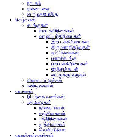
நாடகம்
ஏனையவை
பொழுதுபோக்கு
நிகழ்வுகள்
சடங்குகள்
சமயக்கிரிகைகள்
வாழ்வியற்கிரியைகள்
இறப்புக்கிரியைகள்
திருமணநிகழ்வுகள்
நம்பிக்கைகள்
பணச்சடங்கு
பிறப்புக்கிரியைகள்
நேத்திக்கடன்
வயதுக்கு வருதல்
விளையாட்டுக்கள்
பண்டிகைகள்
வளங்கள்
இயற்கை வளங்கள்
பதிவேடுகள்
நாணயங்கள்
சஞ்சிகைகள்
பத்திரிகைகள்
முத்திரைகள்
வெளியீடுகள்
வணக்கஸ்தலங்கள்