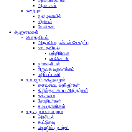
அணிகலன்கள்
ஆடைகள்
உறையுள்
நுழைவாயில்
வீடுகள்
வேலிகள்
ஆளுமைகள்
பொதுவியல்
அரும்பொருள்கள் சேகரிப்பு
ஊடகவியல்
பத்திரிகை
வானொலி
நூலகவியல்
நிறுவக உருவாக்கம்
பதிப்புப்பணி
சமயமும் தத்துவமும்
சைவசமய அறிஞர்கள்
கிறீஸ்தவ சமய அறிஞர்கள்
தத்துவம்
சோதிடர்கள்
சமயஞானிகள்
சமூகமும் வரலாறும்
அரசியல்
கூட்டுறவு
தொழில் முயற்சி