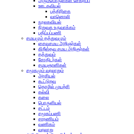
அரும்பொருள்கள் சேகரிப்பு
ஊடகவியல்
பத்திரிகை
வானொலி
நூலகவியல்
நிறுவக உருவாக்கம்
பதிப்புப்பணி
சமயமும் தத்துவமும்
சைவசமய அறிஞர்கள்
கிறீஸ்தவ சமய அறிஞர்கள்
தத்துவம்
சோதிடர்கள்
சமயஞானிகள்
சமூகமும் வரலாறும்
அரசியல்
கூட்டுறவு
தொழில் முயற்சி
கல்வி
கலை
பொருளியல்
சட்டம்
சமூகப்பணி
சாரணியம்
வணிகம்
வரலாறு