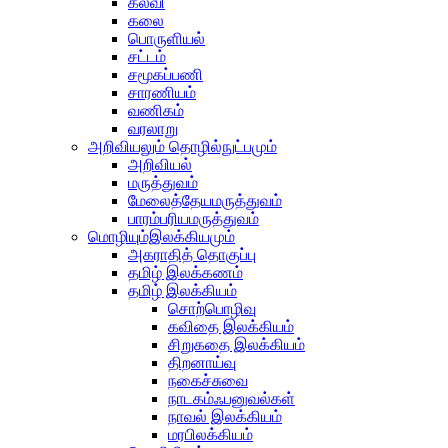
கல்வி
கலை
பொருளியல்
சட்டம்
சமூகப்பணி
சாரணியம்
வணிகம்
வரலாறு
அறிவியலும் தொழில்நுட்பமும்
அறிவியல்
மருத்துவம்
மேலைத்தேயமருத்துவம்
பாரம்பரியமருத்துவம்
மொழியும்இலக்கியமும்
அகராதித் தொகுப்பு
தமிழ் இலக்கணம்
தமிழ் இலக்கியம்
சொற்பொழிவு
கவிதை இலக்கியம்
சிறுகதை இலக்கியம்
திறனாய்வு
நகைச்சுவை
நாடகம்ஃபனுவல்கள்
நாவல் இலக்கியம்
மரபிலக்கியம்