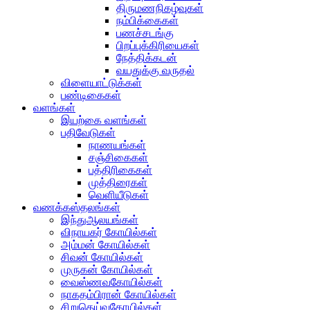
திருமணநிகழ்வுகள்
நம்பிக்கைகள்
பணச்சடங்கு
பிறப்புக்கிரியைகள்
நேத்திக்கடன்
வயதுக்கு வருதல்
விளையாட்டுக்கள்
பண்டிகைகள்
வளங்கள்
இயற்கை வளங்கள்
பதிவேடுகள்
நாணயங்கள்
சஞ்சிகைகள்
பத்திரிகைகள்
முத்திரைகள்
வெளியீடுகள்
வணக்கஸ்தலங்கள்
இந்துஆலயங்கள்
விநாயகர் கோயில்கள்
அம்மன் கோயில்கள்
சிவன் கோயில்கள்
முருகன் கோயில்கள்
வைஸ்ணவகோயில்கள்
நாகதம்பிரான் கோயில்கள்
சிறுதெய்வகோயில்கள்