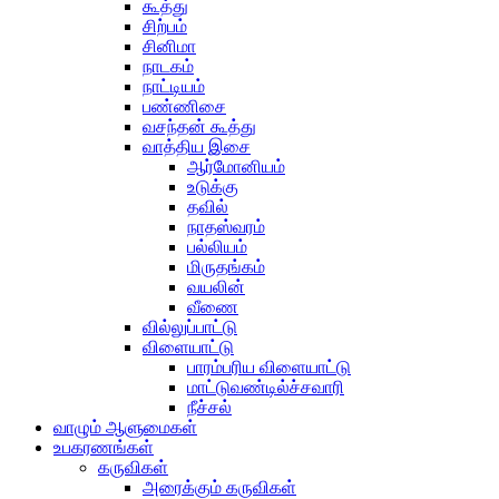
கூத்து
சிற்பம்
சினிமா
நாடகம்
நாட்டியம்
பண்ணிசை
வசந்தன் கூத்து
வாத்திய இசை
ஆர்மோனியம்
உடுக்கு
தவில்
நாதஸ்வரம்
பல்லியம்
மிருதங்கம்
வயலின்
வீணை
வில்லுப்பாட்டு
விளையாட்டு
பாரம்பரிய விளையாட்டு
மாட்டுவண்டில்ச்சவாரி
நீச்சல்
வாழும் ஆளுமைகள்
உபகரணங்கள்
கருவிகள்
அரைக்கும் கருவிகள்