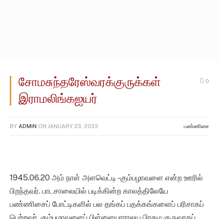
சோமசுந்தரேஸ்வரக்குருக்கள்
0
இராமலிங்கஐயர்
BY
ADMIN
ON
JANUARY 23, 2022
பண்ணிசை
1945.06.20 அம் நாள் அளவெட்டி -கும்பழாவளை என்ற ஊரில்
பிறந்தவர். பாடசாலையில் படிக்கின்ற காலத்திலேயே
பண்ணிசைப் போட்டிகளில் பல தங்கப் பதக்கங்களைப் பரிசாகப்
பெற்றவர். கும்பழாவளைப் பிள்ளையாராலய பிரதம குருவாகப்