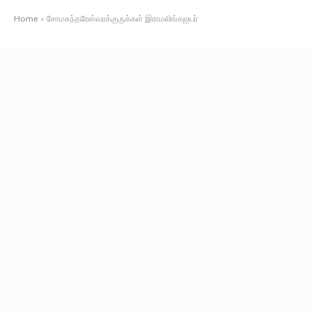
Home
»
சோமசுந்தரேஸ்வரக்குருக்கள் இராமலிங்கஐயர்