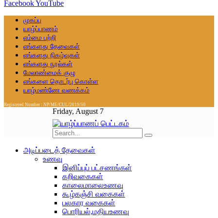
Facebook
YouTube
முகப்பு
யாழ்ப்பாணம்
எம்மை பற்றி
எங்களது தேவைகள்
எங்களது நிகழ்வுகள்
எங்களது நூல்கள்
மேலாண்மைக் குழு
எங்களை தொடர்பு கொள்ள
யாழ்மண்ணே வணக்கம்
Registered Number : NP/ME/CUL/2019/50
Friday, August 7
அடிப்படைத் தேவைகள்
உணவு
இனிப்புப் பட்சணங்கள்
கறிவகைகள்
காலைமாலைஉணவு
கூழ்கஞ்சி வகைகள்
பலகார வகைகள்
பொரியல்,மதியஉணவு