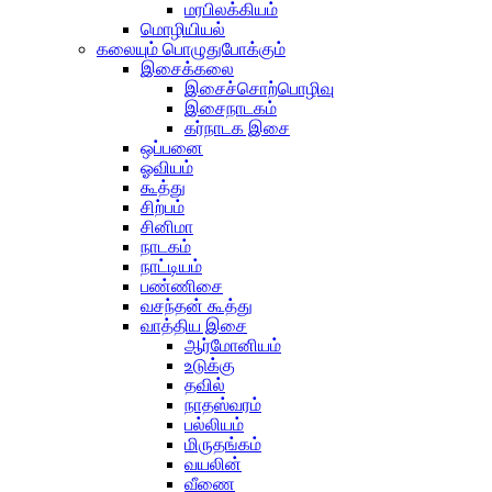
மரபிலக்கியம்
மொழியியல்
கலையும் பொழுதுபோக்கும்
இசைக்கலை
இசைச்சொற்பொழிவு
இசைநாடகம்
கர்நாடக இசை
ஒப்பனை
ஓவியம்
கூத்து
சிற்பம்
சினிமா
நாடகம்
நாட்டியம்
பண்ணிசை
வசந்தன் கூத்து
வாத்திய இசை
ஆர்மோனியம்
உடுக்கு
தவில்
நாதஸ்வரம்
பல்லியம்
மிருதங்கம்
வயலின்
வீணை