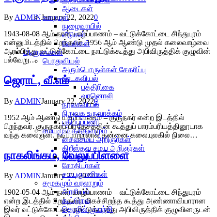
ஆடைகள்
By
ADMIN
January 22, 2022
0
உறையுள்
நுழைவாயில்
1943-08-08 ஆம் நாள் யாழ்ப்பாணம் – வட்டுக்கோட்டை சிந்துபுரம்
வீடுகள்
என்னுமிடத்தில் பிறந்தவர். 1956 ஆம் ஆண்டு முதல் கலைவாழ்வை
வேலிகள்
ஆரம்பித்து வட்டுக்கோட்டை நாட்டுக்கூத்து அபிவிருத்திக் குழுவின்
ஆளுமைகள்
பல்வேறு…
பொதுவியல்
அரும்பொருள்கள் சேகரிப்பு
ஜெராட், வீ.எம்
ஊடகவியல்
பத்திரிகை
வானொலி
By
ADMIN
January 22, 2022
0
நூலகவியல்
நிறுவக உருவாக்கம்
1952 ஆம் ஆண்டு யாழ்ப்பாணம் – குருநகர் என்ற இடத்தில்
பதிப்புப்பணி
பிறந்தவர். குருநகர்ப் பிரதேசத்தின் கூத்துப் பாரம்பரியத்தினூடாக
சமயமும் தத்துவமும்
வந்த கலைஞன். நடிப்பாற்றலால் தன்னை கலையுலகில் நிலை…
சைவசமய அறிஞர்கள்
கிறீஸ்தவ சமய அறிஞர்கள்
நாகலிங்கம், வேலுப்பிள்ளை
தத்துவம்
சோதிடர்கள்
சமயஞானிகள்
By
ADMIN
January 22, 2022
0
சமூகமும் வரலாறும்
அரசியல்
1902-05-04 ஆம் நாள் யாழ்ப்பாணம் – வட்டுக்கோட்டை சிந்துபுரம்
கூட்டுறவு
என்ற இடத்தில் பிறந்தவர். மிகச்சிறந்த கூத்து அண்ணாவியாரான
தொழில் முயற்சி
இவர் வட்டுக்கோட்டை நாட்டுக்கூத்து அபிவிருத்திக் குழுவினருடன்