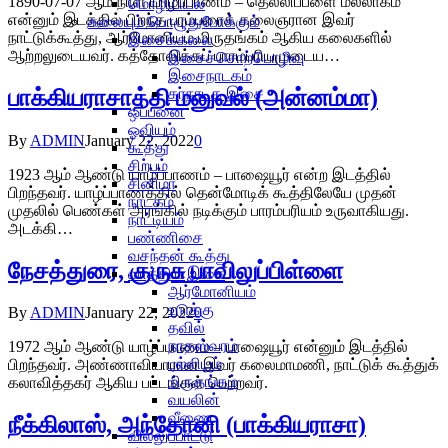
1890-07-07 ஆம் நாள் யாழ்ப்பாணம் – தெல்லிப்பளை மல்லாகம்
மொழியியல்
என்னும் இடத்தில் பிறந்த பரம்பரைக் கலைஞரான இவர்
கலையும் பொழுதுபோக்கும்
நாட்டுக்கூத்து, ஆர்மோனியம்,மிருதங்கம் ஆகிய கலைகளில்
இசைக்கலை
ஆற்றலுடையவர். கத்தோலிக்கப் பாரம்பரியமுடைய…
இசைச்சொற்பொழிவு
இசைநாடகம்
பாக்கியராசாத்தி மனுவல் (அன்னம்மா)
கர்நாடக இசை
ஒப்பனை
ஓவியம்
By
ADMIN
January 22, 2022
0
கூத்து
சிற்பம்
1923 ஆம் ஆண்டு யாழ்ப்பாணம் – பாஷையூர் என்ற இடத்தில்
சினிமா
பிறந்தவர். யாழ்ப்பாணத்தில் தென்மோடிக் கூத்திலேயே முதன்
நாடகம்
முதலில் பெண்கள் அரங்கில் நடிக்கும் பாரம்பரியம் உருவாகியது.
நாட்டியம்
அடக்கி…
பண்ணிசை
வசந்தன் கூத்து
நேசத்துரை, குருசு பாவிலுப்பிள்ளை
வாத்திய இசை
ஆர்மோனியம்
உடுக்கு
By
ADMIN
January 22, 2022
0
தவில்
நாதஸ்வரம்
1972 ஆம் ஆண்டு யாழ்ப்பாணம் – பாஷையூர் என்னும் இடத்தில்
பல்லியம்
பிறந்தவர். அண்ணாவியாரான இவர் கலைமாமணி, நாட்டுக் கூத்துக்
மிருதங்கம்
கலாவித்தகர் ஆகிய பட்டங்கள் பெற்றவர்.
வயலின்
வீணை
நீக்கிலாஸ், அந்தோனி (பாக்கியராசா)
வில்லுப்பாட்டு