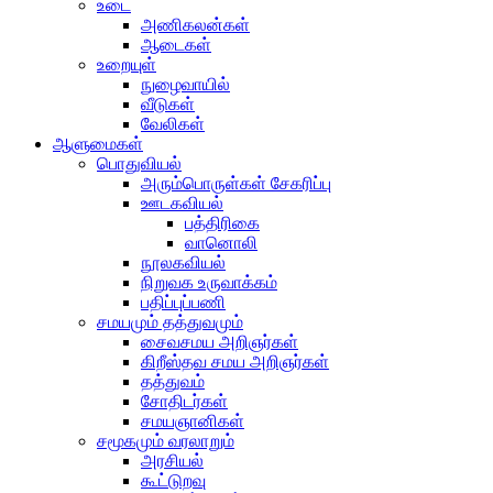
உடை
அணிகலன்கள்
ஆடைகள்
உறையுள்
நுழைவாயில்
வீடுகள்
வேலிகள்
ஆளுமைகள்
பொதுவியல்
அரும்பொருள்கள் சேகரிப்பு
ஊடகவியல்
பத்திரிகை
வானொலி
நூலகவியல்
நிறுவக உருவாக்கம்
பதிப்புப்பணி
சமயமும் தத்துவமும்
சைவசமய அறிஞர்கள்
கிறீஸ்தவ சமய அறிஞர்கள்
தத்துவம்
சோதிடர்கள்
சமயஞானிகள்
சமூகமும் வரலாறும்
அரசியல்
கூட்டுறவு