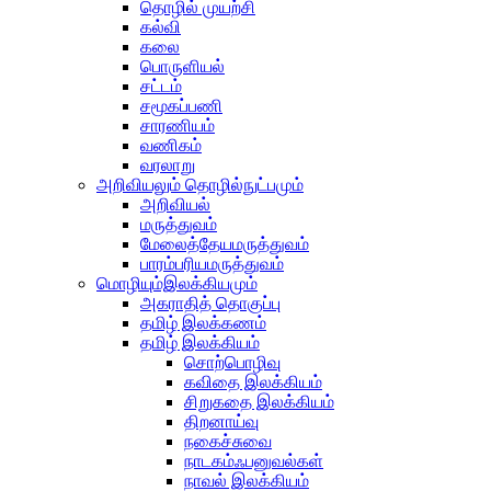
தொழில் முயற்சி
கல்வி
கலை
பொருளியல்
சட்டம்
சமூகப்பணி
சாரணியம்
வணிகம்
வரலாறு
அறிவியலும் தொழில்நுட்பமும்
அறிவியல்
மருத்துவம்
மேலைத்தேயமருத்துவம்
பாரம்பரியமருத்துவம்
மொழியும்இலக்கியமும்
அகராதித் தொகுப்பு
தமிழ் இலக்கணம்
தமிழ் இலக்கியம்
சொற்பொழிவு
கவிதை இலக்கியம்
சிறுகதை இலக்கியம்
திறனாய்வு
நகைச்சுவை
நாடகம்ஃபனுவல்கள்
நாவல் இலக்கியம்