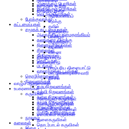
பண்ணிசை
அரைக்கும் பொறிகள்
வசந்தன் கூத்து
இறைக்கும் பொறிகள்
வாத்திய இசை
வெட்டும்பொறிகள்
ஆர்மோனியம்
போக்குவரத்து
உடுக்கு
கட்டமைப்புகள்
தவில்
சமூகக் கட்டமைப்புகள்
நாதஸ்வரம்
ஆவுரஞ்சியும் சுமைதாங்கியும்
பல்லியம்
கலங்கரை விளக்கு
மிருதங்கம்
நினைவுச்சுவடுகள்
வயலின்
சிலைகள்
வீணை
நீர்நிலைகள்
வில்லுப்பாட்டு
தொட்டிகள்
விளையாட்டு
மடங்கள்
பாரம்பரிய விளையாட்டு
வரலாற்றுக்கட்டடங்கள்
மாட்டுவண்டில்ச்சவாரி
தொழிற்சாலைகள்
நீச்சல்
நிறுவனங்கள்
வாழும் ஆளுமைகள்
சமயநிறுவனங்கள்
உபகரணங்கள்
கல்வி நிறுவனங்கள்
கருவிகள்
கலை நிறுவனங்கள்
அரைக்கும் கருவிகள்
சமூக நிறுவனங்கள்
அளக்கும் கருவிகள்
சிறுவர்இல்லங்கள்
ஒளிதாங்கு கருவிகள்
முதியோர்இல்லங்கள்
சமையல்க் கருவிகள்
நூலகம்
துளைகருவிகள்
கலைகள்
தொடர்பாடல் கருவிகள்
இசை