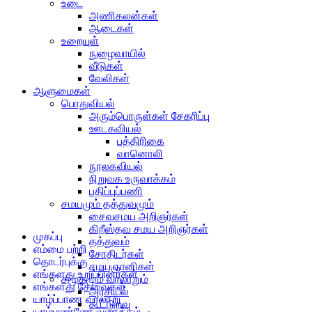
உடை
அணிகலன்கள்
ஆடைகள்
உறையுள்
நுழைவாயில்
வீடுகள்
வேலிகள்
ஆளுமைகள்
பொதுவியல்
அரும்பொருள்கள் சேகரிப்பு
ஊடகவியல்
பத்திரிகை
வானொலி
நூலகவியல்
நிறுவக உருவாக்கம்
பதிப்புப்பணி
சமயமும் தத்துவமும்
சைவசமய அறிஞர்கள்
கிறீஸ்தவ சமய அறிஞர்கள்
முகப்பு
தத்துவம்
எம்மை பற்றி
சோதிடர்கள்
தொடர்புக்கு
சமயஞானிகள்
எங்களது உறுப்பினர்கள்
சமூகமும் வரலாறும்
எங்களது தேவைகள்
அரசியல்
யாழ்ப்பாண வரலாறு
கூட்டுறவு
யாழ்மண்ணே வணக்கம்