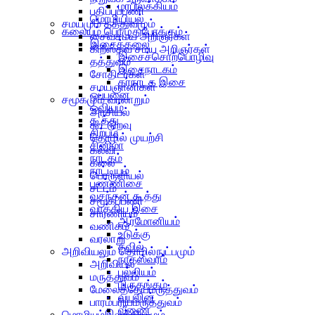
மரபிலக்கியம்
பதிப்புப்பணி
மொழியியல்
சமயமும் தத்துவமும்
கலையும் பொழுதுபோக்கும்
சைவசமய அறிஞர்கள்
இசைக்கலை
கிறீஸ்தவ சமய அறிஞர்கள்
இசைச்சொற்பொழிவு
தத்துவம்
இசைநாடகம்
சோதிடர்கள்
கர்நாடக இசை
சமயஞானிகள்
ஒப்பனை
சமூகமும் வரலாறும்
ஓவியம்
அரசியல்
கூத்து
கூட்டுறவு
சிற்பம்
தொழில் முயற்சி
சினிமா
கல்வி
நாடகம்
கலை
நாட்டியம்
பொருளியல்
பண்ணிசை
சட்டம்
வசந்தன் கூத்து
சமூகப்பணி
வாத்திய இசை
சாரணியம்
ஆர்மோனியம்
வணிகம்
உடுக்கு
வரலாறு
தவில்
அறிவியலும் தொழில்நுட்பமும்
நாதஸ்வரம்
அறிவியல்
பல்லியம்
மருத்துவம்
மிருதங்கம்
மேலைத்தேயமருத்துவம்
வயலின்
பாரம்பரியமருத்துவம்
வீணை
மொழியும்இலக்கியமும்