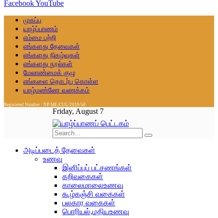
Facebook
YouTube
முகப்பு
யாழ்ப்பாணம்
எம்மை பற்றி
எங்களது தேவைகள்
எங்களது நிகழ்வுகள்
எங்களது நூல்கள்
மேலாண்மைக் குழு
எங்களை தொடர்பு கொள்ள
யாழ்மண்ணே வணக்கம்
Registered Number : NP/ME/CUL/2019/50
Friday, August 7
அடிப்படைத் தேவைகள்
உணவு
இனிப்புப் பட்சணங்கள்
கறிவகைகள்
காலைமாலைஉணவு
கூழ்கஞ்சி வகைகள்
பலகார வகைகள்
பொரியல்,மதியஉணவு