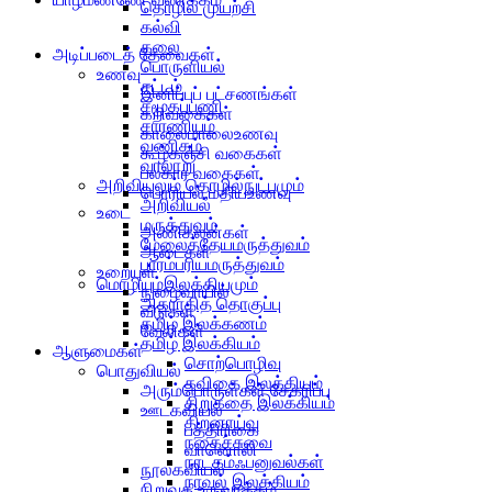
தொழில் முயற்சி
கல்வி
கலை
அடிப்படைத் தேவைகள்
பொருளியல்
உணவு
சட்டம்
இனிப்புப் பட்சணங்கள்
சமூகப்பணி
கறிவகைகள்
சாரணியம்
காலைமாலைஉணவு
வணிகம்
கூழ்கஞ்சி வகைகள்
வரலாறு
பலகார வகைகள்
அறிவியலும் தொழில்நுட்பமும்
பொரியல்,மதியஉணவு
அறிவியல்
உடை
மருத்துவம்
அணிகலன்கள்
மேலைத்தேயமருத்துவம்
ஆடைகள்
பாரம்பரியமருத்துவம்
உறையுள்
மொழியும்இலக்கியமும்
நுழைவாயில்
அகராதித் தொகுப்பு
வீடுகள்
தமிழ் இலக்கணம்
வேலிகள்
தமிழ் இலக்கியம்
ஆளுமைகள்
சொற்பொழிவு
பொதுவியல்
கவிதை இலக்கியம்
அரும்பொருள்கள் சேகரிப்பு
சிறுகதை இலக்கியம்
ஊடகவியல்
திறனாய்வு
பத்திரிகை
நகைச்சுவை
வானொலி
நாடகம்ஃபனுவல்கள்
நூலகவியல்
நாவல் இலக்கியம்
நிறுவக உருவாக்கம்