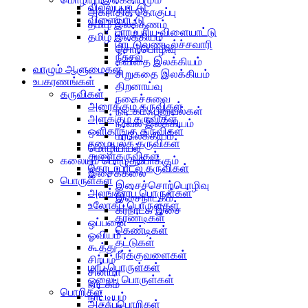
வில்லுப்பாட்டு
அகராதித் தொகுப்பு
விளையாட்டு
தமிழ் இலக்கணம்
பாரம்பரிய விளையாட்டு
தமிழ் இலக்கியம்
மாட்டுவண்டில்ச்சவாரி
சொற்பொழிவு
நீச்சல்
கவிதை இலக்கியம்
வாழும் ஆளுமைகள்
சிறுகதை இலக்கியம்
உபகரணங்கள்
திறனாய்வு
கருவிகள்
நகைச்சுவை
அரைக்கும் கருவிகள்
நாடகம்ஃபனுவல்கள்
அளக்கும் கருவிகள்
நாவல் இலக்கியம்
ஒளிதாங்கு கருவிகள்
மரபிலக்கியம்
சமையல்க் கருவிகள்
மொழியியல்
துளைகருவிகள்
கலையும் பொழுதுபோக்கும்
தொடர்பாடல் கருவிகள்
இசைக்கலை
பொருள்கள்
இசைச்சொற்பொழிவு
அலங்காரப் பொருள்கள்
இசைநாடகம்
உலோகப் பொருள்கள்
கர்நாடக இசை
கரண்டிகள்
ஒப்பனை
கெண்டிகள்
ஓவியம்
தட்டுகள்
கூத்து
நீர்க்குவளைகள்
சிற்பம்
மரப் பொருள்கள்
சினிமா
ஓலைப் பொருள்கள்
நாடகம்
பொறிகள்
நாட்டியம்
அச்சுப்பொறிகள்