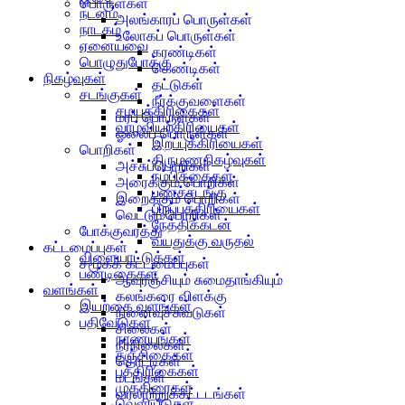
பொருள்கள்
நடனம்
அலங்காரப் பொருள்கள்
நாடகம்
உலோகப் பொருள்கள்
ஏனையவை
கரண்டிகள்
பொழுதுபோக்கு
கெண்டிகள்
நிகழ்வுகள்
தட்டுகள்
சடங்குகள்
நீர்க்குவளைகள்
சமயக்கிரிகைகள்
மரப் பொருள்கள்
வாழ்வியற்கிரியைகள்
ஓலைப் பொருள்கள்
இறப்புக்கிரியைகள்
பொறிகள்
திருமணநிகழ்வுகள்
அச்சுப்பொறிகள்
நம்பிக்கைகள்
அரைக்கும் பொறிகள்
பணச்சடங்கு
இறைக்கும் பொறிகள்
பிறப்புக்கிரியைகள்
வெட்டும்பொறிகள்
நேத்திக்கடன்
போக்குவரத்து
வயதுக்கு வருதல்
கட்டமைப்புகள்
விளையாட்டுக்கள்
சமூகக் கட்டமைப்புகள்
பண்டிகைகள்
ஆவுரஞ்சியும் சுமைதாங்கியும்
வளங்கள்
கலங்கரை விளக்கு
இயற்கை வளங்கள்
நினைவுச்சுவடுகள்
பதிவேடுகள்
சிலைகள்
நாணயங்கள்
நீர்நிலைகள்
சஞ்சிகைகள்
தொட்டிகள்
பத்திரிகைகள்
மடங்கள்
முத்திரைகள்
வரலாற்றுக்கட்டடங்கள்
வெளியீடுகள்