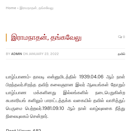
Home
»
இராமநாதன், தங்கவேலு
இராமநாதன், தங்கவேலு
0
BY
ADMIN
ON
JANUARY 23, 2022
தவில்
யாழ்ப்பாணம்- தாவடி என்னுமிடத்தில் 1939.04.06 ஆம் நாள்
பிறந்தவர்.சிறந்த தவிற் கலைஞரான இவர் ஆலயங்கள் தோறும்
யாழ்ப்பாண மக்களினது இல்லங்களில் நடைபெறுகின்ற
சுபகாரியங் களிலும் பாராட்டத்தக்க வகையில் தவில் வாசித்துப்
பெருமை பெற்றவர்.1981.09.10 ஆம் நாள் வாழ்வுலகை நீத்து
நிலையுலகம் சென்றார்.