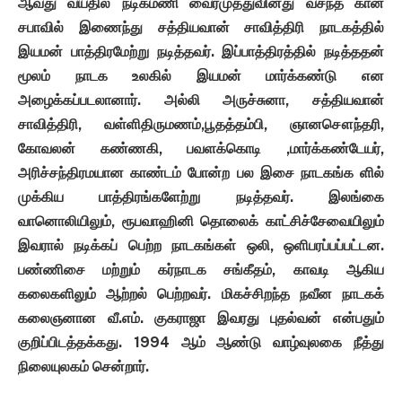
ஆவது வயதில் நடிகமணி வைரமுத்துவினது வசந்த கான
சபாவில் இணைந்து சத்தியவான் சாவித்திரி நாடகத்தில்
இயமன் பாத்திரமேற்று நடித்தவர். இப்பாத்திரத்தில் நடித்ததன்
மூலம் நாடக உலகில் இயமன் மார்க்கண்டு என
அழைக்கப்படலானார். அல்லி அருச்சுனா, சத்தியவான்
சாவித்திரி, வள்ளிதிருமணம்,பூதத்தம்பி, ஞானசௌந்தரி,
கோவலன் கண்ணகி, பவளக்கொடி ,மார்க்கண்டேயர்,
அரிச்சந்திரமயான காண்டம் போன்ற பல இசை நாடகங்க ளில்
முக்கிய பாத்திரங்களேற்று நடித்தவர். இலங்கை
வானொலியிலும், ரூபவாஹினி தொலைக் காட்சிச்சேவையிலும்
இவரால் நடிக்கப் பெற்ற நாடகங்கள் ஒலி, ஒளிபரப்பப்பட்டன.
பண்ணிசை மற்றும் கர்நாடக சங்கீதம், காவடி ஆகிய
கலைகளிலும் ஆற்றல் பெற்றவர். மிகச்சிறந்த நவீன நாடகக்
கலைஞனான வீ.எம். குகராஜா இவரது புதல்வன் என்பதும்
குறிப்பிடத்தக்கது. 1994 ஆம் ஆண்டு வாழ்வுலகை நீத்து
நிலையுலகம் சென்றார்.