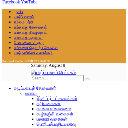
Facebook
YouTube
முகப்பு
யாழ்ப்பாணம்
எம்மை பற்றி
எங்களது தேவைகள்
எங்களது நிகழ்வுகள்
எங்களது நூல்கள்
மேலாண்மைக் குழு
எங்களை தொடர்பு கொள்ள
யாழ்மண்ணே வணக்கம்
Registered Number : NP/ME/CUL/2019/50
Saturday, August 8
அடிப்படைத் தேவைகள்
உணவு
இனிப்புப் பட்சணங்கள்
கறிவகைகள்
காலைமாலைஉணவு
கூழ்கஞ்சி வகைகள்
பலகார வகைகள்
பொரியல்,மதியஉணவு