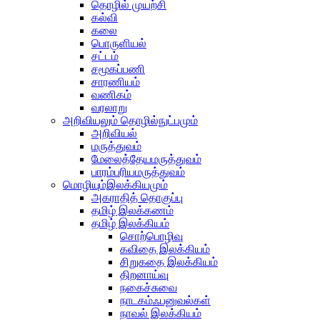
தொழில் முயற்சி
கல்வி
கலை
பொருளியல்
சட்டம்
சமூகப்பணி
சாரணியம்
வணிகம்
வரலாறு
அறிவியலும் தொழில்நுட்பமும்
அறிவியல்
மருத்துவம்
மேலைத்தேயமருத்துவம்
பாரம்பரியமருத்துவம்
மொழியும்இலக்கியமும்
அகராதித் தொகுப்பு
தமிழ் இலக்கணம்
தமிழ் இலக்கியம்
சொற்பொழிவு
கவிதை இலக்கியம்
சிறுகதை இலக்கியம்
திறனாய்வு
நகைச்சுவை
நாடகம்ஃபனுவல்கள்
நாவல் இலக்கியம்