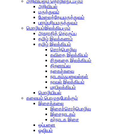
அறிவியலும் தொழில்நுட்பமும்
அறிவியல்
மருத்துவம்
மேலைத்தேயமருத்துவம்
பாரம்பரியமருத்துவம்
மொழியும்இலக்கியமும்
அகராதித் தொகுப்பு
தமிழ் இலக்கணம்
தமிழ் இலக்கியம்
சொற்பொழிவு
கவிதை இலக்கியம்
சிறுகதை இலக்கியம்
திறனாய்வு
நகைச்சுவை
நாடகம்ஃபனுவல்கள்
நாவல் இலக்கியம்
மரபிலக்கியம்
மொழியியல்
கலையும் பொழுதுபோக்கும்
இசைக்கலை
இசைச்சொற்பொழிவு
இசைநாடகம்
கர்நாடக இசை
ஒப்பனை
ஓவியம்