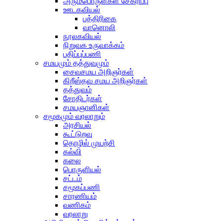
அரும்பொருள்கள் சேகரிப்பு
ஊடகவியல்
பத்திரிகை
வானொலி
நூலகவியல்
நிறுவக உருவாக்கம்
பதிப்புப்பணி
சமயமும் தத்துவமும்
சைவசமய அறிஞர்கள்
கிறீஸ்தவ சமய அறிஞர்கள்
தத்துவம்
சோதிடர்கள்
சமயஞானிகள்
சமூகமும் வரலாறும்
அரசியல்
கூட்டுறவு
தொழில் முயற்சி
கல்வி
கலை
பொருளியல்
சட்டம்
சமூகப்பணி
சாரணியம்
வணிகம்
வரலாறு