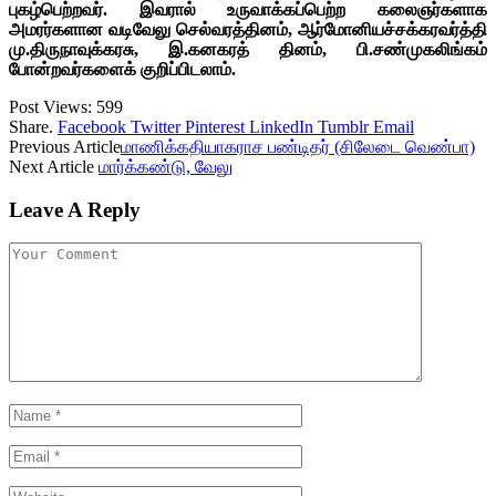
புகழ்பெற்றவர். இவரால் உருவாக்கப்பெற்ற கலைஞர்களாக
அமரர்களான வடிவேலு செல்வரத்தினம், ஆர்மோனியச்சக்கரவர்த்தி
மு.திருநாவுக்கரசு, இ.கனகரத் தினம், பி.சண்முகலிங்கம்
போன்றவர்களைக் குறிப்பிடலாம்.
Post Views:
599
Share.
Facebook
Twitter
Pinterest
LinkedIn
Tumblr
Email
Previous Article
மாணிக்கதியாகராச பண்டிதர் (சிலேடை வெண்பா)
Next Article
மார்க்கண்டு, வேலு
Leave A Reply