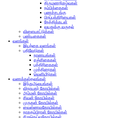
திருமணநிகழ்வுகள்
நம்பிக்கைகள்
பணச்சடங்கு
பிறப்புக்கிரியைகள்
நேத்திக்கடன்
வயதுக்கு வருதல்
விளையாட்டுக்கள்
பண்டிகைகள்
வளங்கள்
இயற்கை வளங்கள்
பதிவேடுகள்
நாணயங்கள்
சஞ்சிகைகள்
பத்திரிகைகள்
முத்திரைகள்
வெளியீடுகள்
வணக்கஸ்தலங்கள்
இந்துஆலயங்கள்
விநாயகர் கோயில்கள்
அம்மன் கோயில்கள்
சிவன் கோயில்கள்
முருகன் கோயில்கள்
வைஸ்ணவகோயில்கள்
நாகதம்பிரான் கோயில்கள்
சிறுதெய்வகோயில்கள்