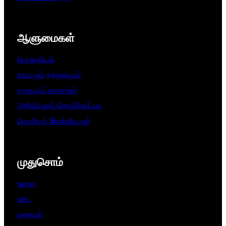
ஆளுமைகள்​
பொதுவியல்
சமயமும் தத்துவமும்
சமூகமும் வரலாறும்
அறிவியலும் தொழில்நுட்பம
மொழியும் இலக்கியமும்
முதுசொம்
உணவு
உடை
உறையுள்