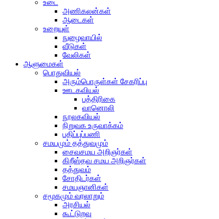
உடை
அணிகலன்கள்
ஆடைகள்
உறையுள்
நுழைவாயில்
வீடுகள்
வேலிகள்
ஆளுமைகள்
பொதுவியல்
அரும்பொருள்கள் சேகரிப்பு
ஊடகவியல்
பத்திரிகை
வானொலி
நூலகவியல்
நிறுவக உருவாக்கம்
பதிப்புப்பணி
சமயமும் தத்துவமும்
சைவசமய அறிஞர்கள்
கிறீஸ்தவ சமய அறிஞர்கள்
தத்துவம்
சோதிடர்கள்
சமயஞானிகள்
சமூகமும் வரலாறும்
அரசியல்
கூட்டுறவு