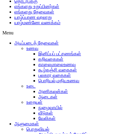
தொடர்புக்கு
எங்களது உறுப்பினர்கள்
எங்களது தேவைகள்
யாழ்ப்பாண வரலாறு
யாழ்மண்ணே வணக்கம்
Menu
அடிப்படைத் தேவைகள்
உணவு
இனிப்புப் பட்சணங்கள்
கறிவகைகள்
காலைமாலைஉணவு
கூழ்கஞ்சி வகைகள்
பலகார வகைகள்
பொரியல்,மதியஉணவு
உடை
அணிகலன்கள்
ஆடைகள்
உறையுள்
நுழைவாயில்
வீடுகள்
வேலிகள்
ஆளுமைகள்
பொதுவியல்