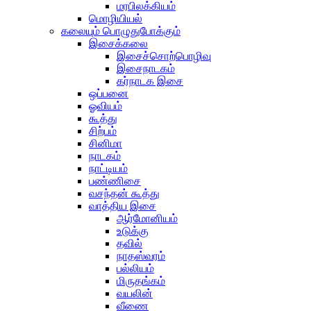
மரபிலக்கியம்
மொழியியல்
கலையும் பொழுதுபோக்கும்
இசைக்கலை
இசைச்சொற்பொழிவு
இசைநாடகம்
கர்நாடக இசை
ஒப்பனை
ஓவியம்
கூத்து
சிற்பம்
சினிமா
நாடகம்
நாட்டியம்
பண்ணிசை
வசந்தன் கூத்து
வாத்திய இசை
ஆர்மோனியம்
உடுக்கு
தவில்
நாதஸ்வரம்
பல்லியம்
மிருதங்கம்
வயலின்
வீணை