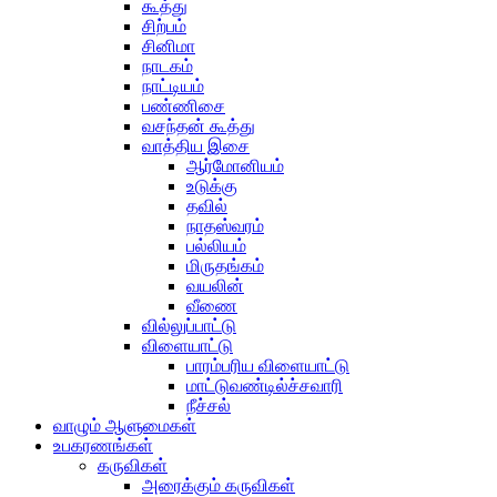
கூத்து
சிற்பம்
சினிமா
நாடகம்
நாட்டியம்
பண்ணிசை
வசந்தன் கூத்து
வாத்திய இசை
ஆர்மோனியம்
உடுக்கு
தவில்
நாதஸ்வரம்
பல்லியம்
மிருதங்கம்
வயலின்
வீணை
வில்லுப்பாட்டு
விளையாட்டு
பாரம்பரிய விளையாட்டு
மாட்டுவண்டில்ச்சவாரி
நீச்சல்
வாழும் ஆளுமைகள்
உபகரணங்கள்
கருவிகள்
அரைக்கும் கருவிகள்