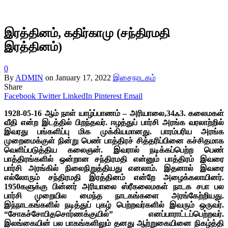
இரத்தினம், கதிர்காமு (சந்திரமதி
இரத்தினம்)
0
By
ADMIN
on
January 17, 2022
இசைநாடகம்
Share
Facebook
Twitter
LinkedIn
Pinterest
Email
1928-05-16 ஆம் நாள் யாழ்ப்பாணம் – அரியாலை,34ஃ3. கலைமகள்
வீதி என்ற இடத்தில் பிறந்தவர். ஈழத்துப் பார்சி அரங்க வரலாற்றில்
இவரது பங்களிப்பு மிக முக்கியமானது. பாரம்பரிய அரங்க
முறைமைக்குள் நின்று பெண் பாத்திரச் சித்தரிப்பினை கச்சிதமாக
வெளிப்படுத்திய கலைஞன். இவரால் நடிக்கப்பெற்ற பெண்
பாத்திரங்களில் ஒன்றான சந்திரமதி என்னும் பாத்திரம் இவரை
பார்சி அரங்கில் நிலைநிறுத்தியது எனலாம். இதனால் இவரை
எல்லோரும் சந்திரமதி இரத்தினம் என்றே அழைக்கலாயினர்.
1950களுக்கு பின்னர் அரியாலை ஸ்ரீகலைமகள் நாடக சபா பல
பார்சி முறையில மைந்த நாடகங்களை அரங்கேற்றியது.
இந்நாடகங்களில் நடித்துப் புகழ் பெற்றவர்களில் இவரும்
ஒருவர்.
“சோகச்சோபிதசொர்ணக்குயில்” எனப்பாராட்டப்பெற்றவர்.
இலங்கையின் பல பாகங்களிலும்
தனது ஆற்றுகையினை நிகழ்த்தி