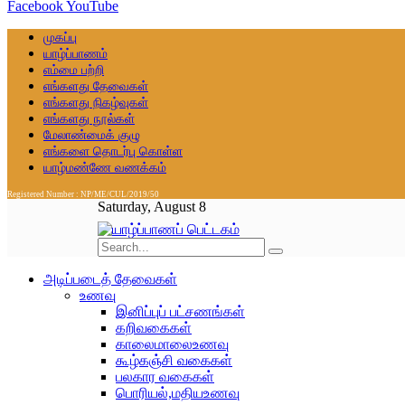
Facebook
YouTube
முகப்பு
யாழ்ப்பாணம்
எம்மை பற்றி
எங்களது தேவைகள்
எங்களது நிகழ்வுகள்
எங்களது நூல்கள்
மேலாண்மைக் குழு
எங்களை தொடர்பு கொள்ள
யாழ்மண்ணே வணக்கம்
Registered Number : NP/ME/CUL/2019/50
Saturday, August 8
அடிப்படைத் தேவைகள்
உணவு
இனிப்புப் பட்சணங்கள்
கறிவகைகள்
காலைமாலைஉணவு
கூழ்கஞ்சி வகைகள்
பலகார வகைகள்
பொரியல்,மதியஉணவு