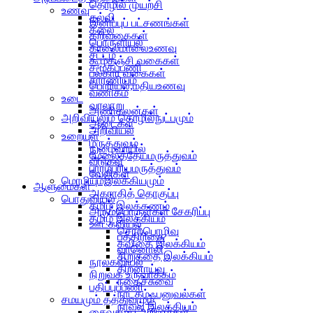
தொழில் முயற்சி
உணவு
கல்வி
இனிப்புப் பட்சணங்கள்
கலை
கறிவகைகள்
பொருளியல்
காலைமாலைஉணவு
சட்டம்
கூழ்கஞ்சி வகைகள்
சமூகப்பணி
பலகார வகைகள்
சாரணியம்
பொரியல்,மதியஉணவு
வணிகம்
உடை
வரலாறு
அணிகலன்கள்
அறிவியலும் தொழில்நுட்பமும்
ஆடைகள்
அறிவியல்
உறையுள்
மருத்துவம்
நுழைவாயில்
மேலைத்தேயமருத்துவம்
வீடுகள்
பாரம்பரியமருத்துவம்
வேலிகள்
மொழியும்இலக்கியமும்
ஆளுமைகள்
அகராதித் தொகுப்பு
பொதுவியல்
தமிழ் இலக்கணம்
அரும்பொருள்கள் சேகரிப்பு
தமிழ் இலக்கியம்
ஊடகவியல்
சொற்பொழிவு
பத்திரிகை
கவிதை இலக்கியம்
வானொலி
சிறுகதை இலக்கியம்
நூலகவியல்
திறனாய்வு
நிறுவக உருவாக்கம்
நகைச்சுவை
பதிப்புப்பணி
நாடகம்ஃபனுவல்கள்
சமயமும் தத்துவமும்
நாவல் இலக்கியம்
சைவசமய அறிஞர்கள்