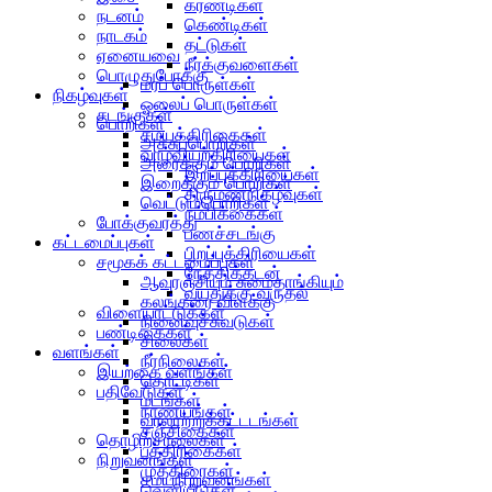
கரண்டிகள்
நடனம்
கெண்டிகள்
நாடகம்
தட்டுகள்
ஏனையவை
நீர்க்குவளைகள்
பொழுதுபோக்கு
மரப் பொருள்கள்
நிகழ்வுகள்
ஓலைப் பொருள்கள்
சடங்குகள்
பொறிகள்
சமயக்கிரிகைகள்
அச்சுப்பொறிகள்
வாழ்வியற்கிரியைகள்
அரைக்கும் பொறிகள்
இறப்புக்கிரியைகள்
இறைக்கும் பொறிகள்
திருமணநிகழ்வுகள்
வெட்டும்பொறிகள்
நம்பிக்கைகள்
போக்குவரத்து
பணச்சடங்கு
கட்டமைப்புகள்
பிறப்புக்கிரியைகள்
சமூகக் கட்டமைப்புகள்
நேத்திக்கடன்
ஆவுரஞ்சியும் சுமைதாங்கியும்
வயதுக்கு வருதல்
கலங்கரை விளக்கு
விளையாட்டுக்கள்
நினைவுச்சுவடுகள்
பண்டிகைகள்
சிலைகள்
வளங்கள்
நீர்நிலைகள்
இயற்கை வளங்கள்
தொட்டிகள்
பதிவேடுகள்
மடங்கள்
நாணயங்கள்
வரலாற்றுக்கட்டடங்கள்
சஞ்சிகைகள்
தொழிற்சாலைகள்
பத்திரிகைகள்
நிறுவனங்கள்
முத்திரைகள்
சமயநிறுவனங்கள்
வெளியீடுகள்