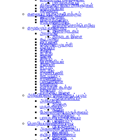
மரபிலக்கியம்
கிறீஸ்தவ சமய அறிஞர்கள்
மொழியியல்
தத்துவம்
கலையும் பொழுதுபோக்கும்
சோதிடர்கள்
இசைக்கலை
சமயஞானிகள்
இசைச்சொற்பொழிவு
சமூகமும் வரலாறும்
இசைநாடகம்
அரசியல்
கர்நாடக இசை
கூட்டுறவு
ஒப்பனை
தொழில் முயற்சி
ஓவியம்
கல்வி
கூத்து
கலை
சிற்பம்
பொருளியல்
சினிமா
சட்டம்
நாடகம்
சமூகப்பணி
நாட்டியம்
சாரணியம்
பண்ணிசை
வணிகம்
வசந்தன் கூத்து
வரலாறு
வாத்திய இசை
அறிவியலும் தொழில்நுட்பமும்
ஆர்மோனியம்
அறிவியல்
உடுக்கு
மருத்துவம்
தவில்
மேலைத்தேயமருத்துவம்
நாதஸ்வரம்
பாரம்பரியமருத்துவம்
பல்லியம்
மொழியும்இலக்கியமும்
மிருதங்கம்
அகராதித் தொகுப்பு
வயலின்
தமிழ் இலக்கணம்
வீணை