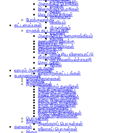
ஆர்மோனியம்
அரைக்கும் பொறிகள்
உடுக்கு
இறைக்கும் பொறிகள்
தவில்
வெட்டும்பொறிகள்
நாதஸ்வரம்
போக்குவரத்து
பல்லியம்
கட்டமைப்புகள்
மிருதங்கம்
சமூகக் கட்டமைப்புகள்
வயலின்
ஆவுரஞ்சியும் சுமைதாங்கியும்
வீணை
கலங்கரை விளக்கு
வில்லுப்பாட்டு
நினைவுச்சுவடுகள்
விளையாட்டு
சிலைகள்
பாரம்பரிய விளையாட்டு
நீர்நிலைகள்
மாட்டுவண்டில்ச்சவாரி
தொட்டிகள்
நீச்சல்
மடங்கள்
வாழும் ஆளுமைகள்
வரலாற்றுக்கட்டடங்கள்
உபகரணங்கள்
தொழிற்சாலைகள்
கருவிகள்
நிறுவனங்கள்
அரைக்கும் கருவிகள்
சமயநிறுவனங்கள்
அளக்கும் கருவிகள்
கல்வி நிறுவனங்கள்
ஒளிதாங்கு கருவிகள்
கலை நிறுவனங்கள்
சமையல்க் கருவிகள்
சமூக நிறுவனங்கள்
துளைகருவிகள்
சிறுவர்இல்லங்கள்
தொடர்பாடல் கருவிகள்
முதியோர்இல்லங்கள்
பொருள்கள்
நூலகம்
அலங்காரப் பொருள்கள்
கலைகள்
உலோகப் பொருள்கள்
இசை