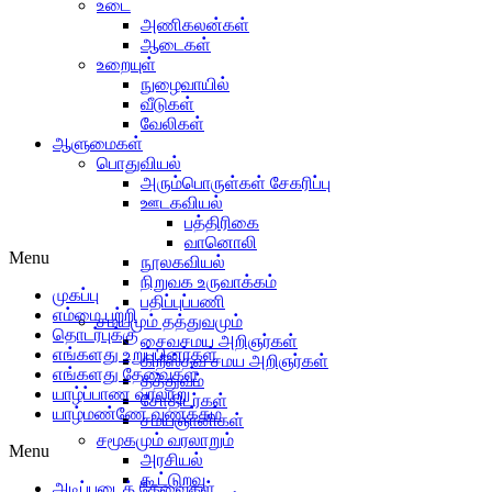
உடை
அணிகலன்கள்
ஆடைகள்
உறையுள்
நுழைவாயில்
வீடுகள்
வேலிகள்
ஆளுமைகள்
பொதுவியல்
அரும்பொருள்கள் சேகரிப்பு
ஊடகவியல்
பத்திரிகை
வானொலி
Menu
நூலகவியல்
நிறுவக உருவாக்கம்
முகப்பு
பதிப்புப்பணி
எம்மை பற்றி
சமயமும் தத்துவமும்
தொடர்புக்கு
சைவசமய அறிஞர்கள்
எங்களது உறுப்பினர்கள்
கிறீஸ்தவ சமய அறிஞர்கள்
எங்களது தேவைகள்
தத்துவம்
யாழ்ப்பாண வரலாறு
சோதிடர்கள்
யாழ்மண்ணே வணக்கம்
சமயஞானிகள்
சமூகமும் வரலாறும்
Menu
அரசியல்
கூட்டுறவு
அடிப்படைத் தேவைகள்