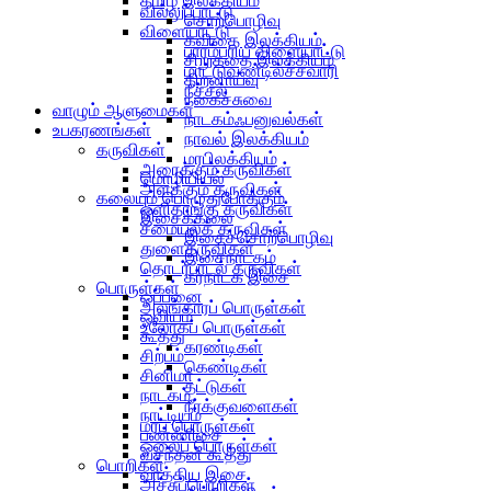
தமிழ் இலக்கியம்
வில்லுப்பாட்டு
சொற்பொழிவு
விளையாட்டு
கவிதை இலக்கியம்
பாரம்பரிய விளையாட்டு
சிறுகதை இலக்கியம்
மாட்டுவண்டில்ச்சவாரி
திறனாய்வு
நீச்சல்
நகைச்சுவை
வாழும் ஆளுமைகள்
நாடகம்ஃபனுவல்கள்
உபகரணங்கள்
நாவல் இலக்கியம்
கருவிகள்
மரபிலக்கியம்
அரைக்கும் கருவிகள்
மொழியியல்
அளக்கும் கருவிகள்
கலையும் பொழுதுபோக்கும்
ஒளிதாங்கு கருவிகள்
இசைக்கலை
சமையல்க் கருவிகள்
இசைச்சொற்பொழிவு
துளைகருவிகள்
இசைநாடகம்
தொடர்பாடல் கருவிகள்
கர்நாடக இசை
பொருள்கள்
ஒப்பனை
அலங்காரப் பொருள்கள்
ஓவியம்
உலோகப் பொருள்கள்
கூத்து
கரண்டிகள்
சிற்பம்
கெண்டிகள்
சினிமா
தட்டுகள்
நாடகம்
நீர்க்குவளைகள்
நாட்டியம்
மரப் பொருள்கள்
பண்ணிசை
ஓலைப் பொருள்கள்
வசந்தன் கூத்து
பொறிகள்
வாத்திய இசை
அச்சுப்பொறிகள்