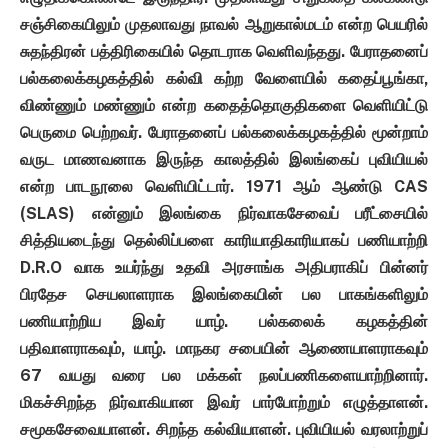
சஞ்சிகையிலும் முதலாவது நாவல் ஆறுகால்மடம் என்ற பெயரில்
சுதந்திரன் பத்திரிகையில் தொடராக வெளிவந்தது. பேராதனைப்
பல்கலைக்கழகத்தில் கல்வி கற்ற வேளையில் கதைப்பூங்கா,
விண்ணும் மண்ணும் என்ற கதைத்தொகுதிகளை வெளியிட்டு
பெருமை பெற்றவர். பேராதனைப் பல்கலைக்கழகத்தில் மூன்றாம்
வருட மாணவனாக இருந்த காலத்தில் இலங்கைப் புவியியல்
என்ற பாடநூலை வெளியிட்டார். 1971 ஆம் ஆண்டு CAS
(SLAS) என்னும் இலங்கை நிர்வாகசேவைப் பரீட்சையில்
சித்தியடைந்து தெல்லிப்பளை காரியாதிகாரியாகப் பணியாற்றி
D.R.O வாக உயர்ந்து உதவி அரசாங்க அதிபராகிப் பின்னர்
பிரதேச செயலாளராக இலங்கையின் பல பாகங்களிலும்
பணியாற்றிய இவர் யாழ். பல்கலைக் கழகத்தின்
பதிவாளராகவும், யாழ். மாநகர சபையின் ஆணையாளராகவும்
67 வயது வரை பல மக்கள் நலப்பணிகளையாற்றினார்.
மிகச்சிறந்த நிர்வாகியான இவர் பார்போற்றும் எழுத்தாளன்.
சமூகசேவையாளன். சிறந்த கல்வியாளன். புவியியல் வரலாற்றுப்