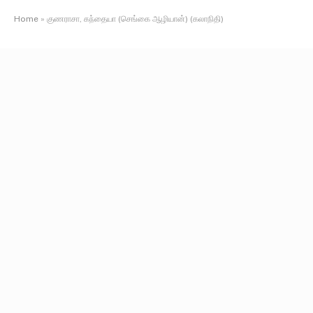
Home
»
குணராசா, கந்தையா (செங்கை ஆழியான்) (கலாநிதி)