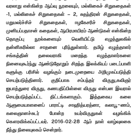
வரலாறு என்கின்ற ஆய்வு நூலையும், மல்லிகைச் சிறுகதைகள்
-1, மல்லிகைச் சிறுகதைகள் – 2, சுதந்திரன் சிறுகதைகள்,
மறுமலர்ச்சிச் சிறுகதைகள், ஈழகேசரிச் சிறுகதைகள்,
முனியப்பதாசன் கதைகள், ஆயிரமாயிரம் ஆண்டுகள் என்கின்ற
தொகுப்பு நூல்களையும் வெளியிட்டு எழுத்துலகில்
தன்னிகரில்லா சாதனை புரிந்துள்ளார். தமிழ் எழுத்தாளர்
சங்கத்தின் தலைவராகி மறைந்த எழுத்தாளர்களை
நினைவுகூர்ந்து ஆண்டுதோறும் சிறந்த இலக்கியப் படைப்பாளி
களுக்கு பரிசில் வழங்கும் நடைமுறையை அறிமுகப்படுத்தி
செயற்படுத்தினார். குறிப்பாக சம்பந்தர் விருது,கவிஞர்
ஐயாத்துரை விருது, கணபதிப்பிள்ளை விருது என்பன இவரால்
செயற்படுத்தப்பட்ட திட்டங்களாகும். இத்தகைய கலை
ஆளுமையாளனைப் பாராட்டி சாஹித்யரத்னா, கலாபூ~ணம்,
கலைஞானச்சுடர் போன்ற உயர்விருதுகள் வழங்கிக்
கௌரவிக்கப்பட்டவர். 2016-02-28 ஆம் நாள் வாழ்வுலகை
நீத்து நிலையுலகம் சென்றார்.