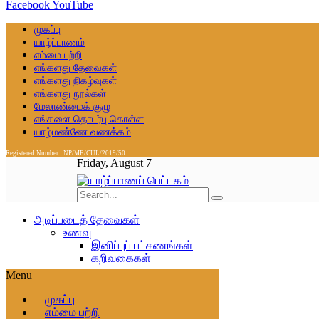
Facebook
YouTube
முகப்பு
யாழ்ப்பாணம்
எம்மை பற்றி
எங்களது தேவைகள்
எங்களது நிகழ்வுகள்
எங்களது நூல்கள்
மேலாண்மைக் குழு
எங்களை தொடர்பு கொள்ள
யாழ்மண்ணே வணக்கம்
Registered Number : NP/ME/CUL/2019/50
Friday, August 7
அடிப்படைத் தேவைகள்
உணவு
இனிப்புப் பட்சணங்கள்
கறிவகைகள்
காலைமாலைஉணவு
Menu
கூழ்கஞ்சி வகைகள்
பலகார வகைகள்
முகப்பு
பொரியல்,மதியஉணவு
எம்மை பற்றி