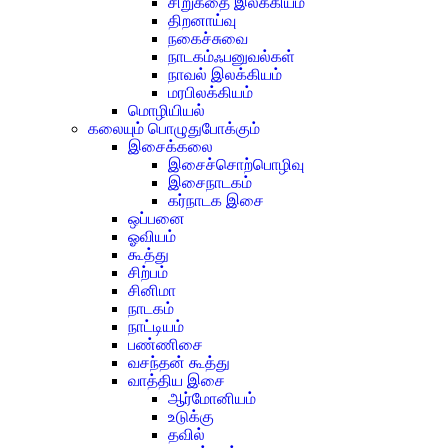
சிறுகதை இலக்கியம்
திறனாய்வு
நகைச்சுவை
நாடகம்ஃபனுவல்கள்
நாவல் இலக்கியம்
மரபிலக்கியம்
மொழியியல்
கலையும் பொழுதுபோக்கும்
இசைக்கலை
இசைச்சொற்பொழிவு
இசைநாடகம்
கர்நாடக இசை
ஒப்பனை
ஓவியம்
கூத்து
சிற்பம்
சினிமா
நாடகம்
நாட்டியம்
பண்ணிசை
வசந்தன் கூத்து
வாத்திய இசை
ஆர்மோனியம்
உடுக்கு
தவில்