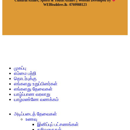
Cultural Affairs, Sports & Youth Affairs || Website Developed by
WEBbuilders.lk- 0769988123
முகப்பு
எம்மை பற்றி
தொடர்புக்கு
எங்களது உறுப்பினர்கள்
எங்களது தேவைகள்
யாழ்ப்பாண வரலாறு
யாழ்மண்ணே வணக்கம்
அடிப்படைத் தேவைகள்
உணவு
இனிப்புப் பட்சணங்கள்
கறிவகைகள்