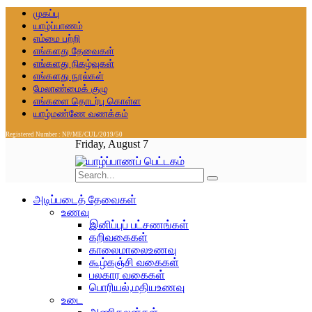
முகப்பு
யாழ்ப்பாணம்
எம்மை பற்றி
எங்களது தேவைகள்
எங்களது நிகழ்வுகள்
எங்களது நூல்கள்
மேலாண்மைக் குழு
எங்களை தொடர்பு கொள்ள
யாழ்மண்ணே வணக்கம்
Registered Number : NP/ME/CUL/2019/50
Friday, August 7
அடிப்படைத் தேவைகள்
உணவு
இனிப்புப் பட்சணங்கள்
கறிவகைகள்
காலைமாலைஉணவு
கூழ்கஞ்சி வகைகள்
பலகார வகைகள்
பொரியல்,மதியஉணவு
உடை