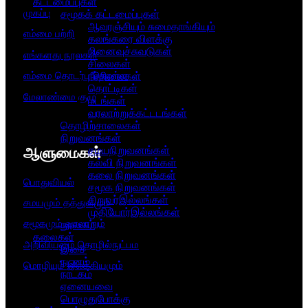
கட்டமைப்புகள்
முகப்பு
சமூகக் கட்டமைப்புகள்
ஆவுரஞ்சியும் சுமைதாங்கியும்
எம்மை பற்றி
கலங்கரை விளக்கு
நினைவுச்சுவடுகள்
எங்களது நூல்கள்
சிலைகள்
எம்மை தொடர்பு கொள்ள
நீர்நிலைகள்
தொட்டிகள்
மேலாண்மை குழு
மடங்கள்
வரலாற்றுக்கட்டடங்கள்
தொழிற்சாலைகள்
நிறுவனங்கள்
ஆளுமைகள்​
சமயநிறுவனங்கள்
கல்வி நிறுவனங்கள்
கலை நிறுவனங்கள்
பொதுவியல்
சமூக நிறுவனங்கள்
சிறுவர்இல்லங்கள்
சமயமும் தத்துவமும்
முதியோர்இல்லங்கள்
சமூகமும் வரலாறும்
நூலகம்
கலைகள்
அறிவியலும் தொழில்நுட்பம
இசை
நடனம்
மொழியும் இலக்கியமும்
நாடகம்
ஏனையவை
பொழுதுபோக்கு