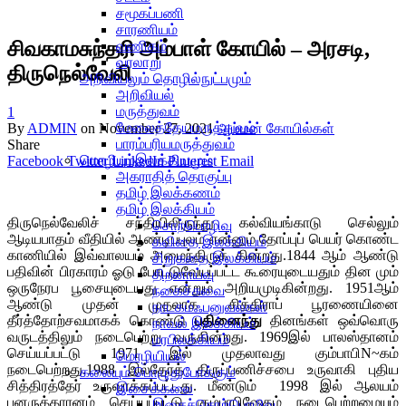
சமூகப்பணி
சாரணியம்
சிவகாமசுந்தரி அம்பாள் கோயில் – அரசடி,
வணிகம்
வரலாறு
திருநெல்வேலி
அறிவியலும் தொழில்நுட்பமும்
அறிவியல்
மருத்துவம்
1
மேலைத்தேயமருத்துவம்
By
ADMIN
on
November 27, 2021
அம்மன் கோயில்கள்
பாரம்பரியமருத்துவம்
Share
மொழியும்இலக்கியமும்
Facebook
Twitter
LinkedIn
Pinterest
Email
அகராதித் தொகுப்பு
தமிழ் இலக்கணம்
தமிழ் இலக்கியம்
திருநெல்வேலிச் சந்தியிலிருந்து கல்வியங்காடு செல்லும்
சொற்பொழிவு
ஆடியபாதம் வீதியில் ஆண்டிப்புலம் என்னும் தோப்புப் பெயர் கொண்ட
கவிதை இலக்கியம்
காணியில் இவ்வாலயம் அமைந்திருக் கின்றது.1844 ஆம் ஆண்டு
சிறுகதை இலக்கியம்
பதிவின் பிரகாரம் ஓடு போட்டுவேயப்பட்ட கூரையுடையதும் தின மும்
திறனாய்வு
ஒருநேரப பூசையுடையது என்றும் அறியமுடிகின்றது. 1951ஆம்
நகைச்சுவை
ஆண்டு முதன் முதலாக சித்திராப் பூரணையினை
நாடகம்ஃபனுவல்கள்
தீர்த்தோற்சவமாகக் கொண்டு
பதினைந்து
தினங்கள் ஒவ்வொரு
நாவல் இலக்கியம்
வருடத்திலும் நடைபெற்று வருகின்றது. 1969இல் பாலஸ்தானம்
மரபிலக்கியம்
செய்யப்பட்டு 1971 இல் முதலாவது கும்பாபிN~கம்
மொழியியல்
நடைபெற்றது.1988 இல்தேர்த் திருப்பணிச்சபை உருவாகி புதிய
கலையும் பொழுதுபோக்கும்
சித்திரத்தேர் உருவாக்கப்பட்டது. மீண்டும் 1998 இல் ஆலயம்
இசைக்கலை
புனருத்தாரனம் செய்யப்பட்டு கும்பாபிஷேகம் நடைபெற்றமையும்
இசைச்சொற்பொழிவு