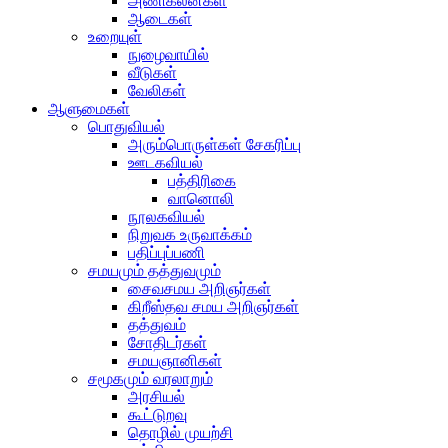
அணிகலன்கள்
ஆடைகள்
உறையுள்
நுழைவாயில்
வீடுகள்
வேலிகள்
ஆளுமைகள்
பொதுவியல்
அரும்பொருள்கள் சேகரிப்பு
ஊடகவியல்
பத்திரிகை
வானொலி
நூலகவியல்
நிறுவக உருவாக்கம்
பதிப்புப்பணி
சமயமும் தத்துவமும்
சைவசமய அறிஞர்கள்
கிறீஸ்தவ சமய அறிஞர்கள்
தத்துவம்
சோதிடர்கள்
சமயஞானிகள்
சமூகமும் வரலாறும்
அரசியல்
கூட்டுறவு
தொழில் முயற்சி