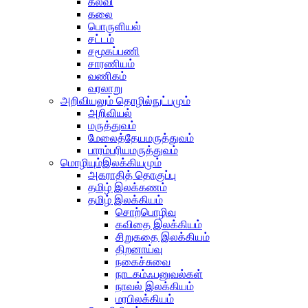
கல்வி
கலை
பொருளியல்
சட்டம்
சமூகப்பணி
சாரணியம்
வணிகம்
வரலாறு
அறிவியலும் தொழில்நுட்பமும்
அறிவியல்
மருத்துவம்
மேலைத்தேயமருத்துவம்
பாரம்பரியமருத்துவம்
மொழியும்இலக்கியமும்
அகராதித் தொகுப்பு
தமிழ் இலக்கணம்
தமிழ் இலக்கியம்
சொற்பொழிவு
கவிதை இலக்கியம்
சிறுகதை இலக்கியம்
திறனாய்வு
நகைச்சுவை
நாடகம்ஃபனுவல்கள்
நாவல் இலக்கியம்
மரபிலக்கியம்