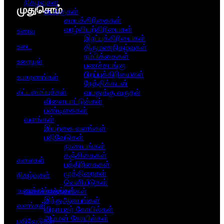
நிகழ்வுகள்
முதுசொம்
சடங்குகள்
சமயக்கிரிகைகள்
வாழ்வியற்கிரியைகள்
உணவு
இறப்புக்கிரியைகள்
உடை
திருமணநிகழ்வுகள்
நம்பிக்கைகள்
உறையுள்
பணச்சடங்கு
பிறப்புக்கிரியைகள்
உபகரணங்கள்
நேத்திக்கடன்
கட்டமைப்புக்கள்
வயதுக்கு வருதல்
விளையாட்டுக்கள்
பண்டிகைகள்
வளங்கள்
இயற்கை வளங்கள்
பதிவேடுகள்
நாணயங்கள்
சஞ்சிகைகள்
கலைகள்
பத்திரிகைகள்
முத்திரைகள்
நிகழ்வுகள்
வெளியீடுகள்
வணக்கஸ்தலங்கள்
வணக்கஸ்தலங்கள்
இந்துஆலயங்கள்
வளங்கள்
விநாயகர் கோயில்கள்
அம்மன் கோயில்கள்
பதிவேடுகள்