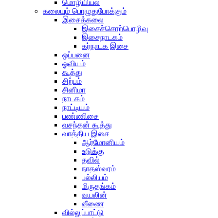
மொழியியல்
கலையும் பொழுதுபோக்கும்
இசைக்கலை
இசைச்சொற்பொழிவு
இசைநாடகம்
கர்நாடக இசை
ஒப்பனை
ஓவியம்
கூத்து
சிற்பம்
சினிமா
நாடகம்
நாட்டியம்
பண்ணிசை
வசந்தன் கூத்து
வாத்திய இசை
ஆர்மோனியம்
உடுக்கு
தவில்
நாதஸ்வரம்
பல்லியம்
மிருதங்கம்
வயலின்
வீணை
வில்லுப்பாட்டு