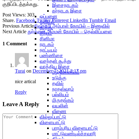
குறிப்பிடத்தக்கது.
இசைநாடகம்
கர்நாடக இசை
Post Views:
303
ஒப்பனை
Share.
Facebook
Twitter
Pinterest
LinkedIn
Tumblr
Email
ஓவியம்
Previous Article
சிவகாமி அம்பாள் கோயில் – இணுவில்
கூத்து
Next Article
துர்க்கை அம்மன் கோயில் – தெல்லிப்பளை
சிற்பம்
சினிமா
1
Comment
நாடகம்
நாட்டியம்
பண்ணிசை
வசந்தன் கூத்து
வாத்திய இசை
Turai
on
December 7, 2021 2:17 pm
ஆர்மோனியம்
உடுக்கு
nice artical
தவில்
நாதஸ்வரம்
Reply
பல்லியம்
மிருதங்கம்
Leave A Reply
வயலின்
வீணை
வில்லுப்பாட்டு
விளையாட்டு
பாரம்பரிய விளையாட்டு
மாட்டுவண்டில்ச்சவாரி