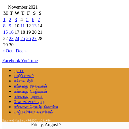
November 2021
M
T
W
T
F
S
S
1
2
3
4
5
6
7
8
9
10
11
12
13
14
15
16
17
18
19
20
21
22
23
24
25
26
27
28
29
30
« Oct
Dec »
Facebook
YouTube
முகப்பு
யாழ்ப்பாணம்
எம்மை பற்றி
எங்களது தேவைகள்
எங்களது நிகழ்வுகள்
எங்களது நூல்கள்
மேலாண்மைக் குழு
எங்களை தொடர்பு கொள்ள
யாழ்மண்ணே வணக்கம்
Registered Number : NP/ME/CUL/2019/50
Friday, August 7