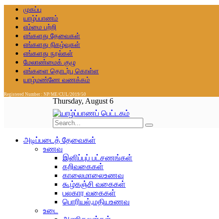
முகப்பு
யாழ்ப்பாணம்
எம்மை பற்றி
எங்களது தேவைகள்
எங்களது நிகழ்வுகள்
எங்களது நூல்கள்
மேலாண்மைக் குழு
எங்களை தொடர்பு கொள்ள
யாழ்மண்ணே வணக்கம்
Registered Number : NP/ME/CUL/2019/50
Thursday, August 6
அடிப்படைத் தேவைகள்
உணவு
இனிப்புப் பட்சணங்கள்
கறிவகைகள்
காலைமாலைஉணவு
கூழ்கஞ்சி வகைகள்
பலகார வகைகள்
பொரியல்,மதியஉணவு
உடை