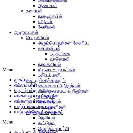
அணிகலன்கள்
ஆடைகள்
உறையுள்
நுழைவாயில்
வீடுகள்
வேலிகள்
ஆளுமைகள்
பொதுவியல்
அரும்பொருள்கள் சேகரிப்பு
ஊடகவியல்
பத்திரிகை
வானொலி
நூலகவியல்
Menu
நிறுவக உருவாக்கம்
பதிப்புப்பணி
முகப்பு
சமயமும் தத்துவமும்
எம்மை பற்றி
சைவசமய அறிஞர்கள்
தொடர்புக்கு
கிறீஸ்தவ சமய அறிஞர்கள்
எங்களது உறுப்பினர்கள்
தத்துவம்
எங்களது தேவைகள்
சோதிடர்கள்
யாழ்ப்பாண வரலாறு
சமயஞானிகள்
யாழ்மண்ணே வணக்கம்
சமூகமும் வரலாறும்
அரசியல்
Menu
கூட்டுறவு
தொழில் முயற்சி
அடிப்படைத் தேவைகள்