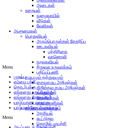
அணிகலன்கள்
ஆடைகள்
உறையுள்
நுழைவாயில்
வீடுகள்
வேலிகள்
ஆளுமைகள்
பொதுவியல்
அரும்பொருள்கள் சேகரிப்பு
ஊடகவியல்
பத்திரிகை
வானொலி
நூலகவியல்
Menu
நிறுவக உருவாக்கம்
பதிப்புப்பணி
முகப்பு
சமயமும் தத்துவமும்
எம்மை பற்றி
சைவசமய அறிஞர்கள்
தொடர்புக்கு
கிறீஸ்தவ சமய அறிஞர்கள்
எங்களது உறுப்பினர்கள்
தத்துவம்
எங்களது தேவைகள்
சோதிடர்கள்
யாழ்ப்பாண வரலாறு
சமயஞானிகள்
யாழ்மண்ணே வணக்கம்
சமூகமும் வரலாறும்
அரசியல்
Menu
கூட்டுறவு
தொழில் முயற்சி
அடிப்படைத் தேவைகள்