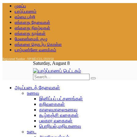
முகப்பு
யாழ்ப்பாணம்
எம்மை பற்றி
எங்களது தேவைகள்
எங்களது நிகழ்வுகள்
எங்களது நூல்கள்
மேலாண்மைக் குழு
எங்களை தொடர்பு கொள்ள
யாழ்மண்ணே வணக்கம்
Registered Number : NP/ME/CUL/2019/50
Saturday, August 8
அடிப்படைத் தேவைகள்
உணவு
இனிப்புப் பட்சணங்கள்
கறிவகைகள்
காலைமாலைஉணவு
கூழ்கஞ்சி வகைகள்
பலகார வகைகள்
பொரியல்,மதியஉணவு
உடை