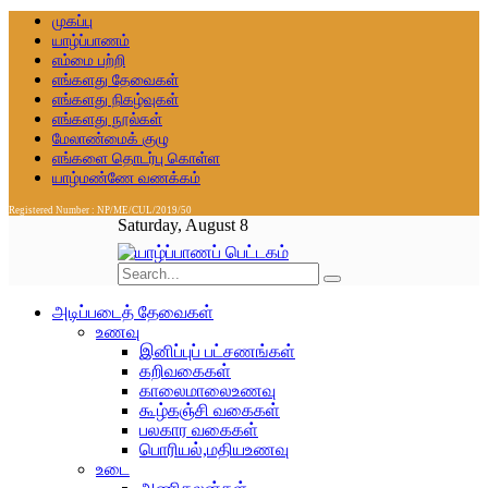
முகப்பு
யாழ்ப்பாணம்
எம்மை பற்றி
எங்களது தேவைகள்
எங்களது நிகழ்வுகள்
எங்களது நூல்கள்
மேலாண்மைக் குழு
எங்களை தொடர்பு கொள்ள
யாழ்மண்ணே வணக்கம்
Registered Number : NP/ME/CUL/2019/50
Saturday, August 8
அடிப்படைத் தேவைகள்
உணவு
இனிப்புப் பட்சணங்கள்
கறிவகைகள்
காலைமாலைஉணவு
கூழ்கஞ்சி வகைகள்
பலகார வகைகள்
பொரியல்,மதியஉணவு
உடை