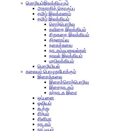
மொழியும்இலக்கியமும்
அகராதித் தொகுப்பு
தமிழ் இலக்கணம்
தமிழ் இலக்கியம்
சொற்பொழிவு
கவிதை இலக்கியம்
சிறுகதை இலக்கியம்
திறனாய்வு
நகைச்சுவை
நாடகம்ஃபனுவல்கள்
நாவல் இலக்கியம்
மரபிலக்கியம்
மொழியியல்
கலையும் பொழுதுபோக்கும்
இசைக்கலை
இசைச்சொற்பொழிவு
இசைநாடகம்
கர்நாடக இசை
ஒப்பனை
ஓவியம்
கூத்து
சிற்பம்
சினிமா
நாடகம்
நாட்டியம்