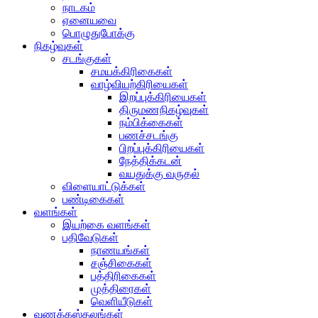
நாடகம்
ஏனையவை
பொழுதுபோக்கு
நிகழ்வுகள்
சடங்குகள்
சமயக்கிரிகைகள்
வாழ்வியற்கிரியைகள்
இறப்புக்கிரியைகள்
திருமணநிகழ்வுகள்
நம்பிக்கைகள்
பணச்சடங்கு
பிறப்புக்கிரியைகள்
நேத்திக்கடன்
வயதுக்கு வருதல்
விளையாட்டுக்கள்
பண்டிகைகள்
வளங்கள்
இயற்கை வளங்கள்
பதிவேடுகள்
நாணயங்கள்
சஞ்சிகைகள்
பத்திரிகைகள்
முத்திரைகள்
வெளியீடுகள்
வணக்கஸ்தலங்கள்