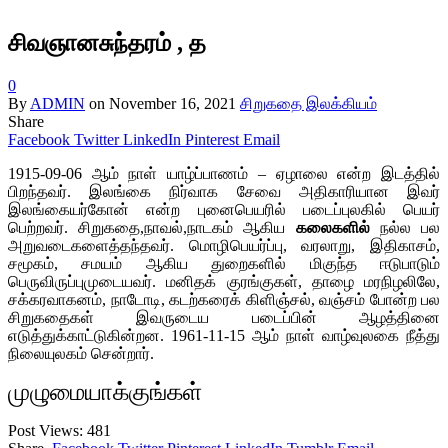
சிவஞானசுந்தரம் , த
0
By
ADMIN
on
November 16, 2021
சிறுகதை இலக்கியம்
Share
Facebook
Twitter
LinkedIn
Pinterest
Email
1915-09-06 ஆம் நாள் யாழ்ப்பாணம் – ஏழாலை என்ற இடத்தில்
பிறந்தவர். இலங்கை நிர்வாக சேவை அதிகாரியான இவர்
இலங்கையர்கோன் என்ற புனைபெயரில் படைப்புலகில் பெயர்
பெற்றவர். சிறுகதை,நாவல்,நாடகம் ஆகிய
கலைகளில்
நல்ல பல
அறுவடைகளைத்தந்தவர். மொழிபெயர்ப்பு, வரலாறு, இதிகாசம்,
சமூகம், சமயம் ஆகிய துறைகளில் மிகுந்த ஈடுபாடும்
பெருவிருப்புமுடையவர். மனிதக் குரங்குகள், தாழை மரநிழலிலே,
சக்கரவாகனம், நாடோடி, கடற்கரைக் கிளிஞ்சல், வஞ்சம் போன்ற பல
சிறுகதைகள் இவருடைய படைப்பின் ஆழத்தினை
எடுத்துக்காட்டுகின்றன. 1961-11-15 ஆம் நாள் வாழ்வுலகை நீத்து
நிலையுலகம் சென்றார்.
முழுமையாக்குங்கள்
Post Views:
481