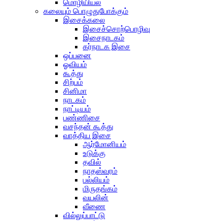
மொழியியல்
கலையும் பொழுதுபோக்கும்
இசைக்கலை
இசைச்சொற்பொழிவு
இசைநாடகம்
கர்நாடக இசை
ஒப்பனை
ஓவியம்
கூத்து
சிற்பம்
சினிமா
நாடகம்
நாட்டியம்
பண்ணிசை
வசந்தன் கூத்து
வாத்திய இசை
ஆர்மோனியம்
உடுக்கு
தவில்
நாதஸ்வரம்
பல்லியம்
மிருதங்கம்
வயலின்
வீணை
வில்லுப்பாட்டு