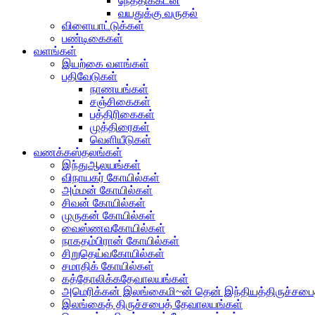
நேத்திக்கடன்
வயதுக்கு வருதல்
விளையாட்டுக்கள்
பண்டிகைகள்
வளங்கள்
இயற்கை வளங்கள்
பதிவேடுகள்
நாணயங்கள்
சஞ்சிகைகள்
பத்திரிகைகள்
முத்திரைகள்
வெளியீடுகள்
வணக்கஸ்தலங்கள்
இந்துஆலயங்கள்
விநாயகர் கோயில்கள்
அம்மன் கோயில்கள்
சிவன் கோயில்கள்
முருகன் கோயில்கள்
வைஸ்ணவகோயில்கள்
நாகதம்பிரான் கோயில்கள்
சிறுதெய்வகோயில்கள்
சமாதிக் கோயில்கள்
கத்தோலிக்கதேவாலயங்கள்
அமெரிக்கன் இலங்கைமி~ன் தென் இந்தியத்திருச்சபை
இலங்கைத் திருச்சபைத் தேவாலயங்கள்