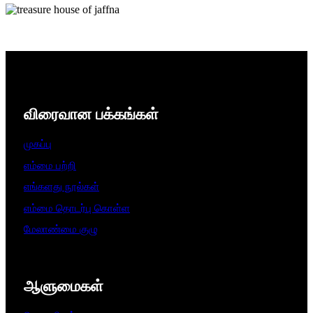
விரைவான பக்கங்கள்
முகப்பு
எம்மை பற்றி
எங்களது நூல்கள்
எம்மை தொடர்பு கொள்ள
மேலாண்மை குழு
ஆளுமைகள்​