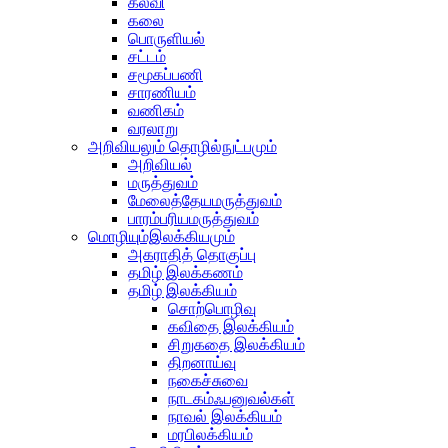
கல்வி
கலை
பொருளியல்
சட்டம்
சமூகப்பணி
சாரணியம்
வணிகம்
வரலாறு
அறிவியலும் தொழில்நுட்பமும்
அறிவியல்
மருத்துவம்
மேலைத்தேயமருத்துவம்
பாரம்பரியமருத்துவம்
மொழியும்இலக்கியமும்
அகராதித் தொகுப்பு
தமிழ் இலக்கணம்
தமிழ் இலக்கியம்
சொற்பொழிவு
கவிதை இலக்கியம்
சிறுகதை இலக்கியம்
திறனாய்வு
நகைச்சுவை
நாடகம்ஃபனுவல்கள்
நாவல் இலக்கியம்
மரபிலக்கியம்