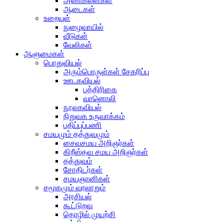
அணிகலன்கள்
ஆடைகள்
உறையுள்
நுழைவாயில்
வீடுகள்
வேலிகள்
ஆளுமைகள்
பொதுவியல்
அரும்பொருள்கள் சேகரிப்பு
ஊடகவியல்
பத்திரிகை
வானொலி
நூலகவியல்
நிறுவக உருவாக்கம்
பதிப்புப்பணி
சமயமும் தத்துவமும்
சைவசமய அறிஞர்கள்
கிறீஸ்தவ சமய அறிஞர்கள்
தத்துவம்
சோதிடர்கள்
சமயஞானிகள்
சமூகமும் வரலாறும்
அரசியல்
கூட்டுறவு
தொழில் முயற்சி