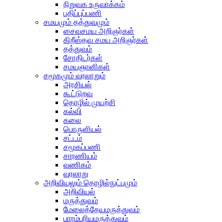
நிறுவக உருவாக்கம்
பதிப்புப்பணி
சமயமும் தத்துவமும்
சைவசமய அறிஞர்கள்
கிறீஸ்தவ சமய அறிஞர்கள்
தத்துவம்
சோதிடர்கள்
சமயஞானிகள்
சமூகமும் வரலாறும்
அரசியல்
கூட்டுறவு
தொழில் முயற்சி
கல்வி
கலை
பொருளியல்
சட்டம்
சமூகப்பணி
சாரணியம்
வணிகம்
வரலாறு
அறிவியலும் தொழில்நுட்பமும்
அறிவியல்
மருத்துவம்
மேலைத்தேயமருத்துவம்
பாரம்பரியமருத்துவம்