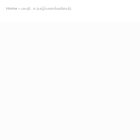
Home
»
பசுபதி , க (யாழ்ப்பாணக்கவிராயர்)