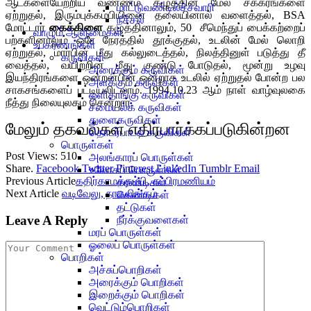
ஆட்களையேற்றிய வண்ணம் கழுத்தின் மேல் சக்கரங்களை
மாட்டுவண்டில்ச்சவாரி
ஏற்றுதல், இரும்புக்கம்பியினை தலையினால் வளைத்தல், BSA
நீச்சல்
மோட்டார்
கைக்கிளை
கழுத்தினாலும், 50 சீமெந்துப் பைக்கற்றைப்
வாழும் ஆளுமைகள்
பற்களினாலும் ஒரே நேரத்தில் தூக்குதல், உடலின் மேல் லொறி
உபகரணங்கள்
ஏற்றுதல், மார்பின் மீது கல்லுடைத்தல், நிலத்தினுள் படுத்து தீ
கருவிகள்
வைத்தல், வயிற்றின் மீது குண்டு போடுதல், மூன்று உழவு
அரைக்கும் கருவிகள்
இயந்திரங்களை ஒன்றன்பின் ஒன்றாக உடலில் ஏற்றுதல் போன்ற பல
அளக்கும் கருவிகள்
சாகசங்களைப் பட்டியலிடலாம். 1994.10.23 ஆம் நாள் வாழ்வுலகை
ஒளிதாங்கு கருவிகள்
நீத்து நிலையுலகம் சென்றார்.
சமையல்க் கருவிகள்
துளைகருவிகள்
மேலும் தகவல்கள் எதிர்பார்க்கப்படுகின்றன
தொடர்பாடல் கருவிகள்
பொருள்கள்
Post Views:
510
அலங்காரப் பொருள்கள்
Share.
Facebook
Twitter
Pinterest
LinkedIn
Tumblr
Email
உலோகப் பொருள்கள்
Previous Article
கதிர்காமத்தம்பி, சுப்பிரமணியம்
கரண்டிகள்
Next Article
வடிவேலு, நாகலிங்கம்
கெண்டிகள்
தட்டுகள்
Leave A Reply
நீர்க்குவளைகள்
மரப் பொருள்கள்
ஓலைப் பொருள்கள்
பொறிகள்
அச்சுப்பொறிகள்
அரைக்கும் பொறிகள்
இறைக்கும் பொறிகள்
வெட்டும்பொறிகள்