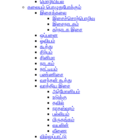
மொழியியல்
கலையும் பொழுதுபோக்கும்
இசைக்கலை
இசைச்சொற்பொழிவு
இசைநாடகம்
கர்நாடக இசை
ஒப்பனை
ஓவியம்
கூத்து
சிற்பம்
சினிமா
நாடகம்
நாட்டியம்
பண்ணிசை
வசந்தன் கூத்து
வாத்திய இசை
ஆர்மோனியம்
உடுக்கு
தவில்
நாதஸ்வரம்
பல்லியம்
மிருதங்கம்
வயலின்
வீணை
வில்லுப்பாட்டு