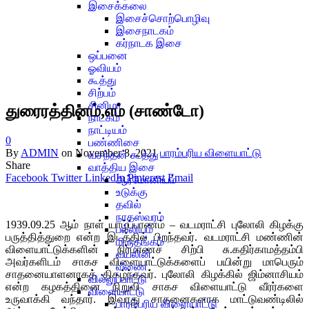
இசைக்கலை
இசைச்சொற்பொழிவு
இசைநாடகம்
கர்நாடக இசை
ஒப்பனை
ஓவியம்
கூத்து
சிற்பம்
சினிமா
துரைரத்தினம்,எம் (சாண்டோ)
நாடகம்
நாட்டியம்
0
பண்ணிசை
By
ADMIN
on
November 8, 2021
பாரம்பரிய விளையாட்டு
வசந்தன் கூத்து
Share
வாத்திய இசை
Facebook
Twitter
LinkedIn
Pinterest
Email
ஆர்மோனியம்
உடுக்கு
தவில்
நாதஸ்வரம்
1939.09.25 ஆம் நாள் யாழ்ப்பாணம் – வடமராட்சி புலோலி கிழக்கு
பல்லியம்
பருத்தித்துறை என்ற இடத்தில் பிறந்தவர். வடமராட்சி மண்ணின்
மிருதங்கம்
விளையாட்டுக்களின் நிர்மாணச் சிற்பி சு.கதிர்காமத்தம்பி
வயலின்
அவர்களிடம் சாகச விளையாட்டுக்களைப் பயின்று மாபெரும்
வீணை
சாதனையாளனாகத் திகழ்ந்தவர். புலோலி கிழக்கில் ஜிம்னாசியம்
வில்லுப்பாட்டு
என்ற கழகத்தினை நிறுவி சாகச விளையாட்டு வீரர்களை
விளையாட்டு
உருவாக்கி வந்தார். இவரது சாதனைகளாக மாட்டுவண்டிலில்
பாரம்பரிய விளையாட்டு