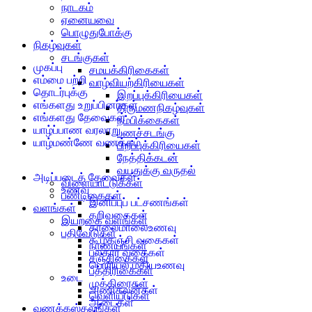
நாடகம்
ஏனையவை
பொழுதுபோக்கு
நிகழ்வுகள்
சடங்குகள்
முகப்பு
சமயக்கிரிகைகள்
எம்மை பற்றி
வாழ்வியற்கிரியைகள்
தொடர்புக்கு
இறப்புக்கிரியைகள்
எங்களது உறுப்பினர்கள்
திருமணநிகழ்வுகள்
எங்களது தேவைகள்
நம்பிக்கைகள்
யாழ்ப்பாண வரலாறு
பணச்சடங்கு
யாழ்மண்ணே வணக்கம்
பிறப்புக்கிரியைகள்
நேத்திக்கடன்
வயதுக்கு வருதல்
அடிப்படைத் தேவைகள்
விளையாட்டுக்கள்
உணவு
பண்டிகைகள்
இனிப்புப் பட்சணங்கள்
வளங்கள்
கறிவகைகள்
இயற்கை வளங்கள்
காலைமாலைஉணவு
பதிவேடுகள்
கூழ்கஞ்சி வகைகள்
நாணயங்கள்
பலகார வகைகள்
சஞ்சிகைகள்
பொரியல்,மதியஉணவு
பத்திரிகைகள்
உடை
முத்திரைகள்
அணிகலன்கள்
வெளியீடுகள்
ஆடைகள்
வணக்கஸ்தலங்கள்