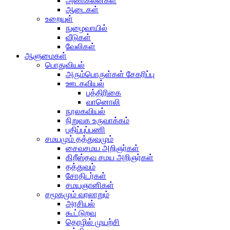
அணிகலன்கள்
ஆடைகள்
உறையுள்
நுழைவாயில்
வீடுகள்
வேலிகள்
ஆளுமைகள்
பொதுவியல்
அரும்பொருள்கள் சேகரிப்பு
ஊடகவியல்
பத்திரிகை
வானொலி
நூலகவியல்
நிறுவக உருவாக்கம்
பதிப்புப்பணி
சமயமும் தத்துவமும்
சைவசமய அறிஞர்கள்
கிறீஸ்தவ சமய அறிஞர்கள்
தத்துவம்
சோதிடர்கள்
சமயஞானிகள்
சமூகமும் வரலாறும்
அரசியல்
கூட்டுறவு
தொழில் முயற்சி