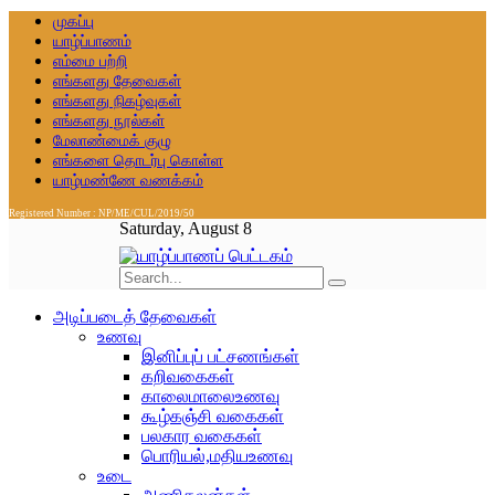
முகப்பு
யாழ்ப்பாணம்
எம்மை பற்றி
எங்களது தேவைகள்
எங்களது நிகழ்வுகள்
எங்களது நூல்கள்
மேலாண்மைக் குழு
எங்களை தொடர்பு கொள்ள
யாழ்மண்ணே வணக்கம்
Registered Number : NP/ME/CUL/2019/50
Saturday, August 8
அடிப்படைத் தேவைகள்
உணவு
இனிப்புப் பட்சணங்கள்
கறிவகைகள்
காலைமாலைஉணவு
கூழ்கஞ்சி வகைகள்
பலகார வகைகள்
பொரியல்,மதியஉணவு
உடை