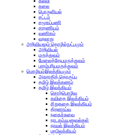
கல்வி
கலை
பொருளியல்
சட்டம்
சமூகப்பணி
சாரணியம்
வணிகம்
வரலாறு
அறிவியலும் தொழில்நுட்பமும்
அறிவியல்
மருத்துவம்
மேலைத்தேயமருத்துவம்
பாரம்பரியமருத்துவம்
மொழியும்இலக்கியமும்
அகராதித் தொகுப்பு
தமிழ் இலக்கணம்
தமிழ் இலக்கியம்
சொற்பொழிவு
கவிதை இலக்கியம்
சிறுகதை இலக்கியம்
திறனாய்வு
நகைச்சுவை
நாடகம்ஃபனுவல்கள்
நாவல் இலக்கியம்
மரபிலக்கியம்