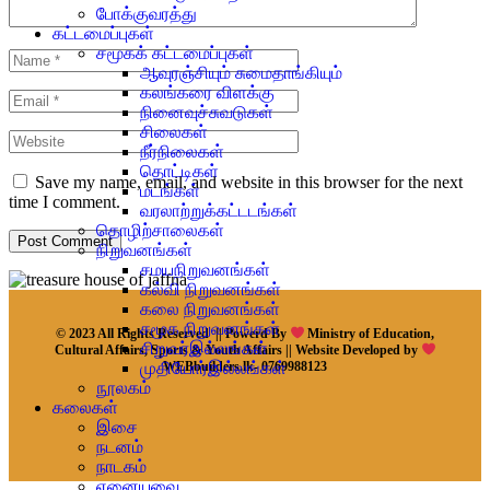
போக்குவரத்து
கட்டமைப்புகள்
சமூகக் கட்டமைப்புகள்
ஆவுரஞ்சியும் சுமைதாங்கியும்
கலங்கரை விளக்கு
நினைவுச்சுவடுகள்
சிலைகள்
நீர்நிலைகள்
தொட்டிகள்
Save my name, email, and website in this browser for the next
மடங்கள்
time I comment.
வரலாற்றுக்கட்டடங்கள்
தொழிற்சாலைகள்
நிறுவனங்கள்
சமயநிறுவனங்கள்
கல்வி நிறுவனங்கள்
கலை நிறுவனங்கள்
சமூக நிறுவனங்கள்
© 2023 All Rights Reserved || Powerd By
Ministry of Education,
சிறுவர்இல்லங்கள்
Cultural Affairs, Sports & Youth Affairs || Website Developed by
முதியோர்இல்லங்கள்
WEBbuilders.lk- 0769988123
நூலகம்
கலைகள்
இசை
நடனம்
நாடகம்
ஏனையவை