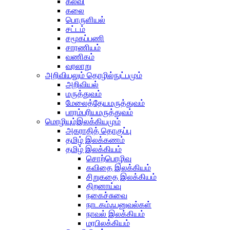
கல்வி
கலை
பொருளியல்
சட்டம்
சமூகப்பணி
சாரணியம்
வணிகம்
வரலாறு
அறிவியலும் தொழில்நுட்பமும்
அறிவியல்
மருத்துவம்
மேலைத்தேயமருத்துவம்
பாரம்பரியமருத்துவம்
மொழியும்இலக்கியமும்
அகராதித் தொகுப்பு
தமிழ் இலக்கணம்
தமிழ் இலக்கியம்
சொற்பொழிவு
கவிதை இலக்கியம்
சிறுகதை இலக்கியம்
திறனாய்வு
நகைச்சுவை
நாடகம்ஃபனுவல்கள்
நாவல் இலக்கியம்
மரபிலக்கியம்