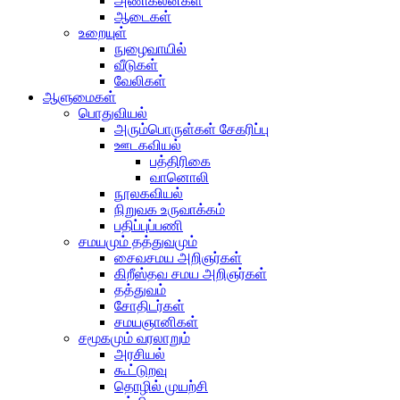
அணிகலன்கள்
ஆடைகள்
உறையுள்
நுழைவாயில்
வீடுகள்
வேலிகள்
ஆளுமைகள்
பொதுவியல்
அரும்பொருள்கள் சேகரிப்பு
ஊடகவியல்
பத்திரிகை
வானொலி
நூலகவியல்
நிறுவக உருவாக்கம்
பதிப்புப்பணி
சமயமும் தத்துவமும்
சைவசமய அறிஞர்கள்
கிறீஸ்தவ சமய அறிஞர்கள்
தத்துவம்
சோதிடர்கள்
சமயஞானிகள்
சமூகமும் வரலாறும்
அரசியல்
கூட்டுறவு
தொழில் முயற்சி