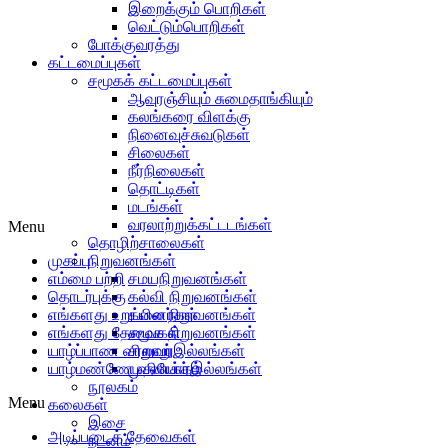
இறைக்கும் பொறிகள்
வெட்டும்பொறிகள்
போக்குவரத்து
கட்டமைப்புகள்
சமூகக் கட்டமைப்புகள்
ஆவுரஞ்சியும் சுமைதாங்கியும்
கலங்கரை விளக்கு
நினைவுச்சுவடுகள்
சிலைகள்
நீர்நிலைகள்
தொட்டிகள்
மடங்கள்
வரலாற்றுக்கட்டடங்கள்
Menu
தொழிற்சாலைகள்
முகப்பு
நிறுவனங்கள்
எம்மை பற்றி
சமயநிறுவனங்கள்
தொடர்புக்கு
கல்வி நிறுவனங்கள்
எங்களது உறுப்பினர்கள்
கலை நிறுவனங்கள்
எங்களது தேவைகள்
சமூக நிறுவனங்கள்
யாழ்ப்பாண வரலாறு
சிறுவர்இல்லங்கள்
யாழ்மண்ணே வணக்கம்
முதியோர்இல்லங்கள்
நூலகம்
Menu
கலைகள்
இசை
அடிப்படைத் தேவைகள்
நடனம்