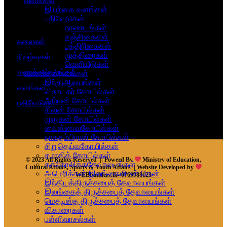
வளங்கள்
இயற்கை வளங்கள்
பதிவேடுகள்
நாணயங்கள்
சஞ்சிகைகள்
கலைகள்
பத்திரிகைகள்
முத்திரைகள்
நிகழ்வுகள்
வெளியீடுகள்
வணக்கஸ்தலங்கள்
வணக்கஸ்தலங்கள்
இந்துஆலயங்கள்
வளங்கள்
விநாயகர் கோயில்கள்
அம்மன் கோயில்கள்
பதிவேடுகள்
சிவன் கோயில்கள்
முருகன் கோயில்கள்
வைஸ்ணவகோயில்கள்
நாகதம்பிரான் கோயில்கள்
சிறுதெய்வகோயில்கள்
சமாதிக் கோயில்கள்
© 2023 All Rights Reserved || Powerd By
Ministry of Education,
கத்தோலிக்கதேவாலயங்கள்
Cultural Affairs, Sports & Youth Affairs || Website Developed by
அமெரிக்கன் இலங்கைமி~ன் தென்
WEBbuilders.lk- 0769988123
இந்தியத்திருச்சபைத் தேவாலயங்கள்
இலங்கைத் திருச்சபைத் தேவாலயங்கள்
மெதடிஸ்த திருச்சபைத் தேவாலயங்கள்
விகாரைகள்
பள்ளிவாசல்கள்