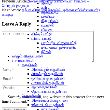
Previous Article
இலந்தைக்குளம் பிள்ளையார் கோயில் –
உடுக்கு
கொழும்புத்துறை
தவில்
Next Article
கற்பக விநாயகர் கோயில் (ஒக்களைப்பிள்ளையார்)
நாதஸ்வரம்
கைதடி
பல்லியம்
மிருதங்கம்
Leave A Reply
வயலின்
வீணை
வில்லுப்பாட்டு
விளையாட்டு
பாரம்பரிய விளையாட்டு
மாட்டுவண்டில்ச்சவாரி
நீச்சல்
வாழும் ஆளுமைகள்
உபகரணங்கள்
கருவிகள்
அரைக்கும் கருவிகள்
அளக்கும் கருவிகள்
ஒளிதாங்கு கருவிகள்
சமையல்க் கருவிகள்
துளைகருவிகள்
தொடர்பாடல் கருவிகள்
பொருள்கள்
Save my name, email, and website in this browser for the next
அலங்காரப் பொருள்கள்
time I comment.
உலோகப் பொருள்கள்
கரண்டிகள்