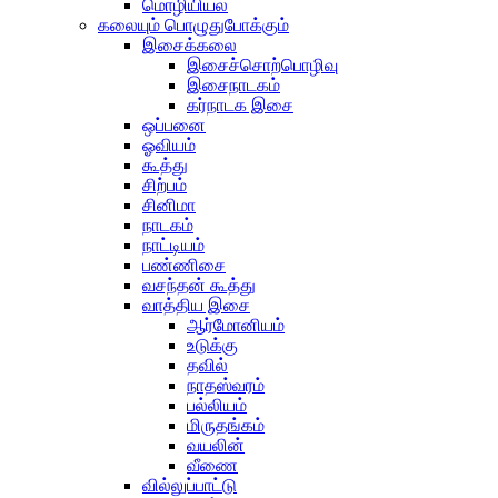
மொழியியல்
கலையும் பொழுதுபோக்கும்
இசைக்கலை
இசைச்சொற்பொழிவு
இசைநாடகம்
கர்நாடக இசை
ஒப்பனை
ஓவியம்
கூத்து
சிற்பம்
சினிமா
நாடகம்
நாட்டியம்
பண்ணிசை
வசந்தன் கூத்து
வாத்திய இசை
ஆர்மோனியம்
உடுக்கு
தவில்
நாதஸ்வரம்
பல்லியம்
மிருதங்கம்
வயலின்
வீணை
வில்லுப்பாட்டு