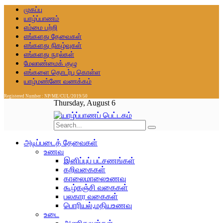
முகப்பு
யாழ்ப்பாணம்
எம்மை பற்றி
எங்களது தேவைகள்
எங்களது நிகழ்வுகள்
எங்களது நூல்கள்
மேலாண்மைக் குழு
எங்களை தொடர்பு கொள்ள
யாழ்மண்ணே வணக்கம்
Registered Number : NP/ME/CUL/2019/50
Thursday, August 6
அடிப்படைத் தேவைகள்
உணவு
இனிப்புப் பட்சணங்கள்
கறிவகைகள்
காலைமாலைஉணவு
கூழ்கஞ்சி வகைகள்
பலகார வகைகள்
பொரியல்,மதியஉணவு
உடை