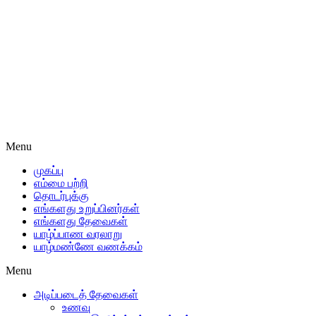
Menu
முகப்பு
எம்மை பற்றி
தொடர்புக்கு
எங்களது உறுப்பினர்கள்
எங்களது தேவைகள்
யாழ்ப்பாண வரலாறு
யாழ்மண்ணே வணக்கம்
Menu
அடிப்படைத் தேவைகள்
உணவு