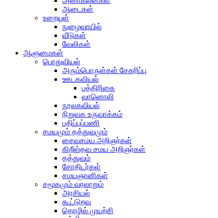
அணிகலன்கள்
ஆடைகள்
உறையுள்
நுழைவாயில்
வீடுகள்
வேலிகள்
ஆளுமைகள்
பொதுவியல்
அரும்பொருள்கள் சேகரிப்பு
ஊடகவியல்
பத்திரிகை
வானொலி
நூலகவியல்
நிறுவக உருவாக்கம்
பதிப்புப்பணி
சமயமும் தத்துவமும்
சைவசமய அறிஞர்கள்
கிறீஸ்தவ சமய அறிஞர்கள்
தத்துவம்
சோதிடர்கள்
சமயஞானிகள்
சமூகமும் வரலாறும்
அரசியல்
கூட்டுறவு
தொழில் முயற்சி