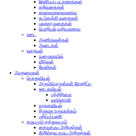
இனிப்புப் பட்சணங்கள்
கறிவகைகள்
காலைமாலைஉணவு
கூழ்கஞ்சி வகைகள்
பலகார வகைகள்
பொரியல்,மதியஉணவு
உடை
அணிகலன்கள்
ஆடைகள்
உறையுள்
நுழைவாயில்
வீடுகள்
வேலிகள்
ஆளுமைகள்
பொதுவியல்
அரும்பொருள்கள் சேகரிப்பு
ஊடகவியல்
பத்திரிகை
வானொலி
நூலகவியல்
நிறுவக உருவாக்கம்
பதிப்புப்பணி
சமயமும் தத்துவமும்
சைவசமய அறிஞர்கள்
கிறீஸ்தவ சமய அறிஞர்கள்