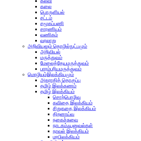
கல்வி
கலை
பொருளியல்
சட்டம்
சமூகப்பணி
சாரணியம்
வணிகம்
வரலாறு
அறிவியலும் தொழில்நுட்பமும்
அறிவியல்
மருத்துவம்
மேலைத்தேயமருத்துவம்
பாரம்பரியமருத்துவம்
மொழியும்இலக்கியமும்
அகராதித் தொகுப்பு
தமிழ் இலக்கணம்
தமிழ் இலக்கியம்
சொற்பொழிவு
கவிதை இலக்கியம்
சிறுகதை இலக்கியம்
திறனாய்வு
நகைச்சுவை
நாடகம்ஃபனுவல்கள்
நாவல் இலக்கியம்
மரபிலக்கியம்