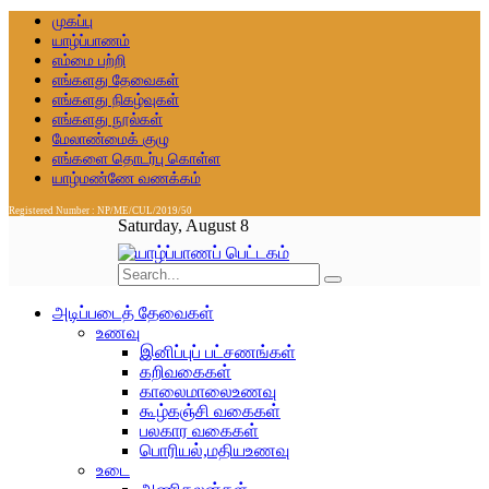
முகப்பு
யாழ்ப்பாணம்
எம்மை பற்றி
எங்களது தேவைகள்
எங்களது நிகழ்வுகள்
எங்களது நூல்கள்
மேலாண்மைக் குழு
எங்களை தொடர்பு கொள்ள
யாழ்மண்ணே வணக்கம்
Registered Number : NP/ME/CUL/2019/50
Saturday, August 8
அடிப்படைத் தேவைகள்
உணவு
இனிப்புப் பட்சணங்கள்
கறிவகைகள்
காலைமாலைஉணவு
கூழ்கஞ்சி வகைகள்
பலகார வகைகள்
பொரியல்,மதியஉணவு
உடை