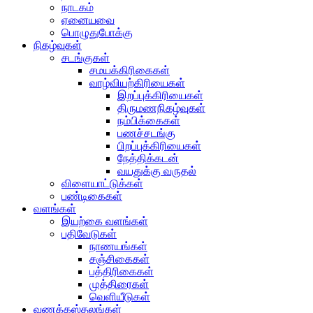
நாடகம்
ஏனையவை
பொழுதுபோக்கு
நிகழ்வுகள்
சடங்குகள்
சமயக்கிரிகைகள்
வாழ்வியற்கிரியைகள்
இறப்புக்கிரியைகள்
திருமணநிகழ்வுகள்
நம்பிக்கைகள்
பணச்சடங்கு
பிறப்புக்கிரியைகள்
நேத்திக்கடன்
வயதுக்கு வருதல்
விளையாட்டுக்கள்
பண்டிகைகள்
வளங்கள்
இயற்கை வளங்கள்
பதிவேடுகள்
நாணயங்கள்
சஞ்சிகைகள்
பத்திரிகைகள்
முத்திரைகள்
வெளியீடுகள்
வணக்கஸ்தலங்கள்