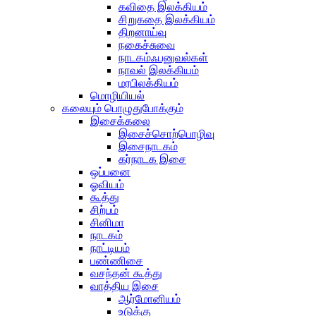
கவிதை இலக்கியம்
சிறுகதை இலக்கியம்
திறனாய்வு
நகைச்சுவை
நாடகம்ஃபனுவல்கள்
நாவல் இலக்கியம்
மரபிலக்கியம்
மொழியியல்
கலையும் பொழுதுபோக்கும்
இசைக்கலை
இசைச்சொற்பொழிவு
இசைநாடகம்
கர்நாடக இசை
ஒப்பனை
ஓவியம்
கூத்து
சிற்பம்
சினிமா
நாடகம்
நாட்டியம்
பண்ணிசை
வசந்தன் கூத்து
வாத்திய இசை
ஆர்மோனியம்
உடுக்கு