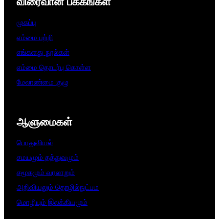
விரைவான பக்கங்கள்
முகப்பு
எம்மை பற்றி
எங்களது நூல்கள்
எம்மை தொடர்பு கொள்ள
மேலாண்மை குழு
ஆளுமைகள்​
பொதுவியல்
சமயமும் தத்துவமும்
சமூகமும் வரலாறும்
அறிவியலும் தொழில்நுட்பம
மொழியும் இலக்கியமும்