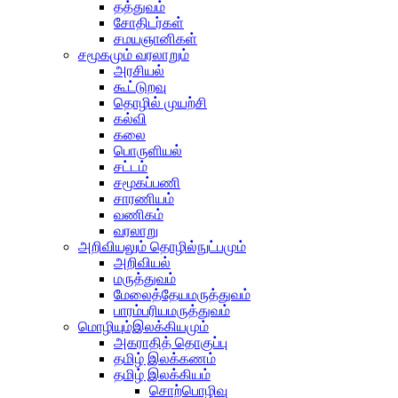
தத்துவம்
சோதிடர்கள்
சமயஞானிகள்
சமூகமும் வரலாறும்
அரசியல்
கூட்டுறவு
தொழில் முயற்சி
கல்வி
கலை
பொருளியல்
சட்டம்
சமூகப்பணி
சாரணியம்
வணிகம்
வரலாறு
அறிவியலும் தொழில்நுட்பமும்
அறிவியல்
மருத்துவம்
மேலைத்தேயமருத்துவம்
பாரம்பரியமருத்துவம்
மொழியும்இலக்கியமும்
அகராதித் தொகுப்பு
தமிழ் இலக்கணம்
தமிழ் இலக்கியம்
சொற்பொழிவு