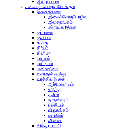
மொழியியல்
கலையும் பொழுதுபோக்கும்
இசைக்கலை
இசைச்சொற்பொழிவு
இசைநாடகம்
கர்நாடக இசை
ஒப்பனை
ஓவியம்
கூத்து
சிற்பம்
சினிமா
நாடகம்
நாட்டியம்
பண்ணிசை
வசந்தன் கூத்து
வாத்திய இசை
ஆர்மோனியம்
உடுக்கு
தவில்
நாதஸ்வரம்
பல்லியம்
மிருதங்கம்
வயலின்
வீணை
வில்லுப்பாட்டு