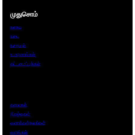
முதுசொம்
உணவு
உடை
உறையுள்
உபகரணங்கள்
கட்டமைப்புக்கள்
கலைகள்
நிகழ்வுகள்
வணக்கஸ்தலங்கள்
வளங்கள்