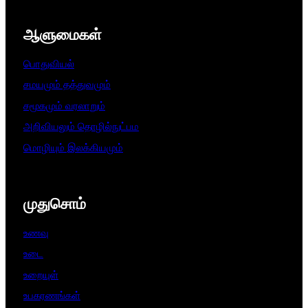
ஆளுமைகள்​
பொதுவியல்
சமயமும் தத்துவமும்
சமூகமும் வரலாறும்
அறிவியலும் தொழில்நுட்பம
மொழியும் இலக்கியமும்
முதுசொம்
உணவு
உடை
உறையுள்
உபகரணங்கள்