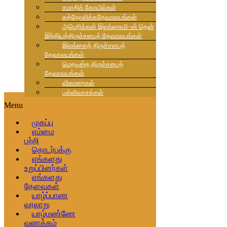
சமாதிக் கோயில்கள்
கத்தோலிக்கதேவாலயங்கள்
அமெரிக்கன் இலங்கைமி~ன் தென்
இந்தியத்திருச்சபைத் தேவாலயங்கள்
இலங்கைத் திருச்சபைத்
தேவாலயங்கள்
மெதடிஸ்த திருச்சபைத்
தேவாலயங்கள்
விகாரைகள்
பள்ளிவாசல்கள்
Menu
முகப்பு
எம்மை
பற்றி
தொடர்புக்கு
எங்களது
உறுப்பினர்கள்
எங்களது
தேவைகள்
யாழ்ப்பாண
வரலாறு
யாழ்மண்ணே
வணக்கம்