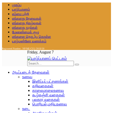
முகப்பு
யாழ்ப்பாணம்
எம்மை பற்றி
எங்களது தேவைகள்
எங்களது நிகழ்வுகள்
எங்களது நூல்கள்
மேலாண்மைக் குழு
எங்களை தொடர்பு கொள்ள
யாழ்மண்ணே வணக்கம்
Registered Number : NP/ME/CUL/2019/50
Friday, August 7
அடிப்படைத் தேவைகள்
உணவு
இனிப்புப் பட்சணங்கள்
கறிவகைகள்
காலைமாலைஉணவு
கூழ்கஞ்சி வகைகள்
பலகார வகைகள்
பொரியல்,மதியஉணவு
உடை