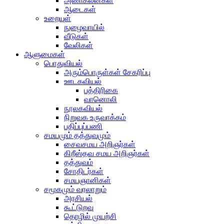
அணிகலன்கள்
ஆடைகள்
உறையுள்
நுழைவாயில்
வீடுகள்
வேலிகள்
ஆளுமைகள்
பொதுவியல்
அரும்பொருள்கள் சேகரிப்பு
ஊடகவியல்
பத்திரிகை
வானொலி
நூலகவியல்
நிறுவக உருவாக்கம்
பதிப்புப்பணி
சமயமும் தத்துவமும்
சைவசமய அறிஞர்கள்
கிறீஸ்தவ சமய அறிஞர்கள்
தத்துவம்
சோதிடர்கள்
சமயஞானிகள்
சமூகமும் வரலாறும்
அரசியல்
கூட்டுறவு
தொழில் முயற்சி