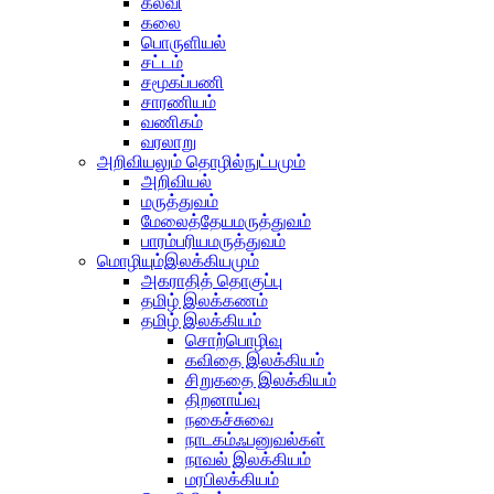
கல்வி
கலை
பொருளியல்
சட்டம்
சமூகப்பணி
சாரணியம்
வணிகம்
வரலாறு
அறிவியலும் தொழில்நுட்பமும்
அறிவியல்
மருத்துவம்
மேலைத்தேயமருத்துவம்
பாரம்பரியமருத்துவம்
மொழியும்இலக்கியமும்
அகராதித் தொகுப்பு
தமிழ் இலக்கணம்
தமிழ் இலக்கியம்
சொற்பொழிவு
கவிதை இலக்கியம்
சிறுகதை இலக்கியம்
திறனாய்வு
நகைச்சுவை
நாடகம்ஃபனுவல்கள்
நாவல் இலக்கியம்
மரபிலக்கியம்