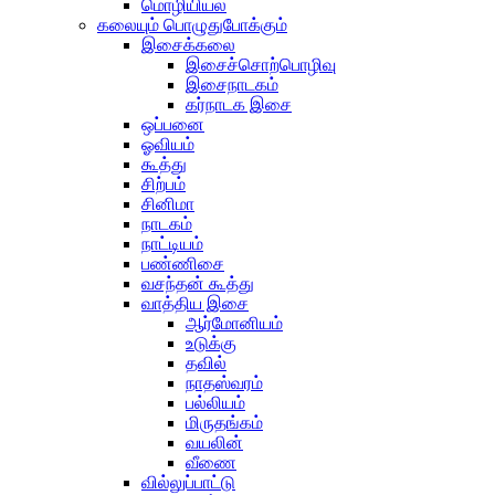
மொழியியல்
கலையும் பொழுதுபோக்கும்
இசைக்கலை
இசைச்சொற்பொழிவு
இசைநாடகம்
கர்நாடக இசை
ஒப்பனை
ஓவியம்
கூத்து
சிற்பம்
சினிமா
நாடகம்
நாட்டியம்
பண்ணிசை
வசந்தன் கூத்து
வாத்திய இசை
ஆர்மோனியம்
உடுக்கு
தவில்
நாதஸ்வரம்
பல்லியம்
மிருதங்கம்
வயலின்
வீணை
வில்லுப்பாட்டு