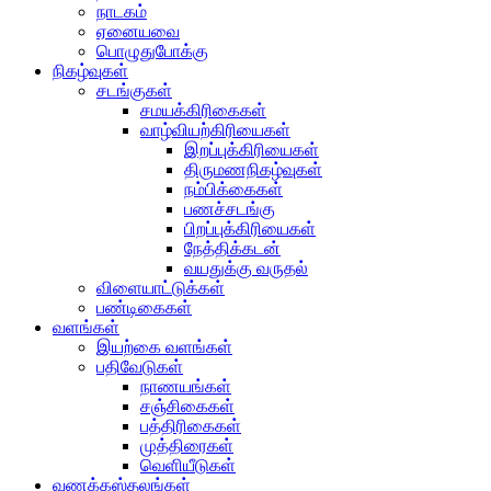
நாடகம்
ஏனையவை
பொழுதுபோக்கு
நிகழ்வுகள்
சடங்குகள்
சமயக்கிரிகைகள்
வாழ்வியற்கிரியைகள்
இறப்புக்கிரியைகள்
திருமணநிகழ்வுகள்
நம்பிக்கைகள்
பணச்சடங்கு
பிறப்புக்கிரியைகள்
நேத்திக்கடன்
வயதுக்கு வருதல்
விளையாட்டுக்கள்
பண்டிகைகள்
வளங்கள்
இயற்கை வளங்கள்
பதிவேடுகள்
நாணயங்கள்
சஞ்சிகைகள்
பத்திரிகைகள்
முத்திரைகள்
வெளியீடுகள்
வணக்கஸ்தலங்கள்