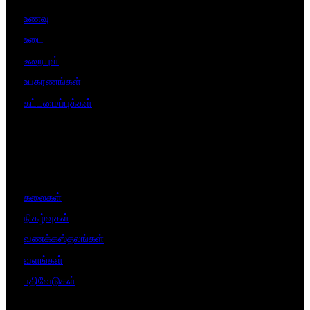
உணவு
உடை
உறையுள்
உபகரணங்கள்
கட்டமைப்புக்கள்
கலைகள்
நிகழ்வுகள்
வணக்கஸ்தலங்கள்
வளங்கள்
பதிவேடுகள்