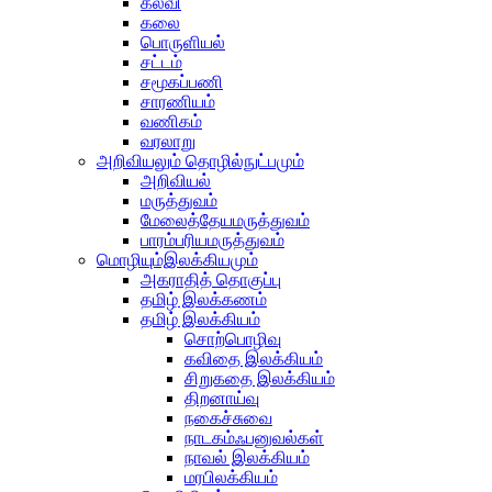
கல்வி
கலை
பொருளியல்
சட்டம்
சமூகப்பணி
சாரணியம்
வணிகம்
வரலாறு
அறிவியலும் தொழில்நுட்பமும்
அறிவியல்
மருத்துவம்
மேலைத்தேயமருத்துவம்
பாரம்பரியமருத்துவம்
மொழியும்இலக்கியமும்
அகராதித் தொகுப்பு
தமிழ் இலக்கணம்
தமிழ் இலக்கியம்
சொற்பொழிவு
கவிதை இலக்கியம்
சிறுகதை இலக்கியம்
திறனாய்வு
நகைச்சுவை
நாடகம்ஃபனுவல்கள்
நாவல் இலக்கியம்
மரபிலக்கியம்