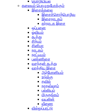
மொழியியல்
கலையும் பொழுதுபோக்கும்
இசைக்கலை
இசைச்சொற்பொழிவு
இசைநாடகம்
கர்நாடக இசை
ஒப்பனை
ஓவியம்
கூத்து
சிற்பம்
சினிமா
நாடகம்
நாட்டியம்
பண்ணிசை
வசந்தன் கூத்து
வாத்திய இசை
ஆர்மோனியம்
உடுக்கு
தவில்
நாதஸ்வரம்
பல்லியம்
மிருதங்கம்
வயலின்
வீணை
வில்லுப்பாட்டு