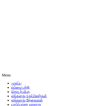
Menu
முகப்பு
எம்மை பற்றி
தொடர்புக்கு
எங்களது உறுப்பினர்கள்
எங்களது தேவைகள்
யாழ்ப்பாண வரலாறு