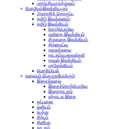
பாரம்பரியமருத்துவம்
மொழியும்இலக்கியமும்
அகராதித் தொகுப்பு
தமிழ் இலக்கணம்
தமிழ் இலக்கியம்
சொற்பொழிவு
கவிதை இலக்கியம்
சிறுகதை இலக்கியம்
திறனாய்வு
நகைச்சுவை
நாடகம்ஃபனுவல்கள்
நாவல் இலக்கியம்
மரபிலக்கியம்
மொழியியல்
கலையும் பொழுதுபோக்கும்
இசைக்கலை
இசைச்சொற்பொழிவு
இசைநாடகம்
கர்நாடக இசை
ஒப்பனை
ஓவியம்
கூத்து
சிற்பம்
சினிமா
நாடகம்