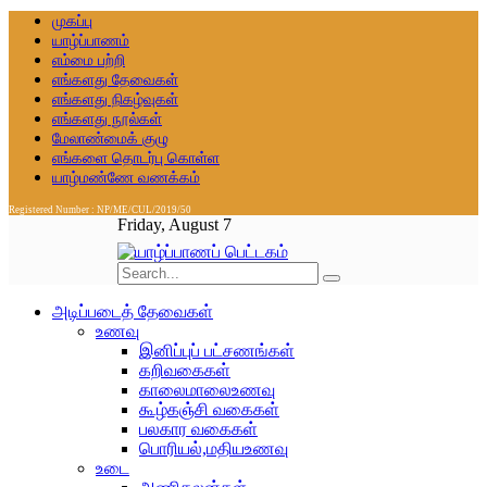
முகப்பு
யாழ்ப்பாணம்
எம்மை பற்றி
எங்களது தேவைகள்
எங்களது நிகழ்வுகள்
எங்களது நூல்கள்
மேலாண்மைக் குழு
எங்களை தொடர்பு கொள்ள
யாழ்மண்ணே வணக்கம்
Registered Number : NP/ME/CUL/2019/50
Friday, August 7
அடிப்படைத் தேவைகள்
உணவு
இனிப்புப் பட்சணங்கள்
கறிவகைகள்
காலைமாலைஉணவு
கூழ்கஞ்சி வகைகள்
பலகார வகைகள்
பொரியல்,மதியஉணவு
உடை