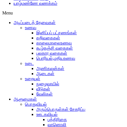
யாழ்மண்ணே வணக்கம்
Menu
அடிப்படைத் தேவைகள்
உணவு
இனிப்புப் பட்சணங்கள்
கறிவகைகள்
காலைமாலைஉணவு
கூழ்கஞ்சி வகைகள்
பலகார வகைகள்
பொரியல்,மதியஉணவு
உடை
அணிகலன்கள்
ஆடைகள்
உறையுள்
நுழைவாயில்
வீடுகள்
வேலிகள்
ஆளுமைகள்
பொதுவியல்
அரும்பொருள்கள் சேகரிப்பு
ஊடகவியல்
பத்திரிகை
வானொலி