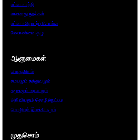
எம்மை பற்றி
எங்களது நூல்கள்
எம்மை தொடர்பு கொள்ள
மேலாண்மை குழு
ஆளுமைகள்​
பொதுவியல்
சமயமும் தத்துவமும்
சமூகமும் வரலாறும்
அறிவியலும் தொழில்நுட்பம
மொழியும் இலக்கியமும்
முதுசொம்