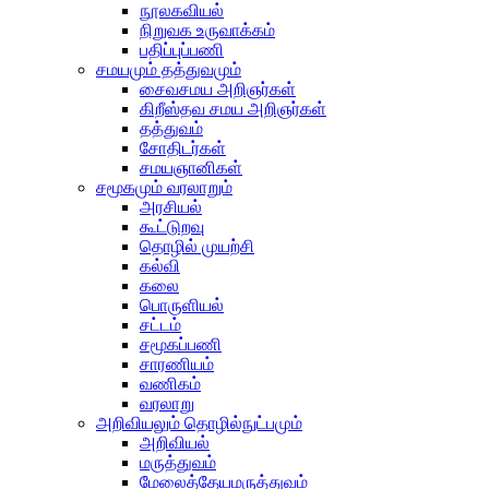
நூலகவியல்
நிறுவக உருவாக்கம்
பதிப்புப்பணி
சமயமும் தத்துவமும்
சைவசமய அறிஞர்கள்
கிறீஸ்தவ சமய அறிஞர்கள்
தத்துவம்
சோதிடர்கள்
சமயஞானிகள்
சமூகமும் வரலாறும்
அரசியல்
கூட்டுறவு
தொழில் முயற்சி
கல்வி
கலை
பொருளியல்
சட்டம்
சமூகப்பணி
சாரணியம்
வணிகம்
வரலாறு
அறிவியலும் தொழில்நுட்பமும்
அறிவியல்
மருத்துவம்
மேலைத்தேயமருத்துவம்