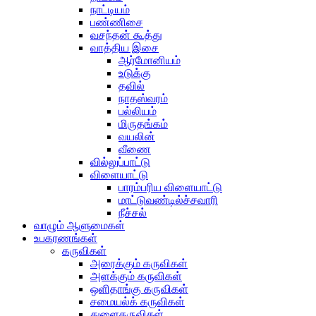
நாட்டியம்
பண்ணிசை
வசந்தன் கூத்து
வாத்திய இசை
ஆர்மோனியம்
உடுக்கு
தவில்
நாதஸ்வரம்
பல்லியம்
மிருதங்கம்
வயலின்
வீணை
வில்லுப்பாட்டு
விளையாட்டு
பாரம்பரிய விளையாட்டு
மாட்டுவண்டில்ச்சவாரி
நீச்சல்
வாழும் ஆளுமைகள்
உபகரணங்கள்
கருவிகள்
அரைக்கும் கருவிகள்
அளக்கும் கருவிகள்
ஒளிதாங்கு கருவிகள்
சமையல்க் கருவிகள்
துளைகருவிகள்