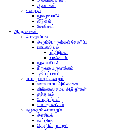
அணிகலன்கள்
ஆடைகள்
உறையுள்
நுழைவாயில்
வீடுகள்
வேலிகள்
ஆளுமைகள்
பொதுவியல்
அரும்பொருள்கள் சேகரிப்பு
ஊடகவியல்
பத்திரிகை
வானொலி
நூலகவியல்
நிறுவக உருவாக்கம்
பதிப்புப்பணி
சமயமும் தத்துவமும்
சைவசமய அறிஞர்கள்
கிறீஸ்தவ சமய அறிஞர்கள்
தத்துவம்
சோதிடர்கள்
சமயஞானிகள்
சமூகமும் வரலாறும்
அரசியல்
கூட்டுறவு
தொழில் முயற்சி