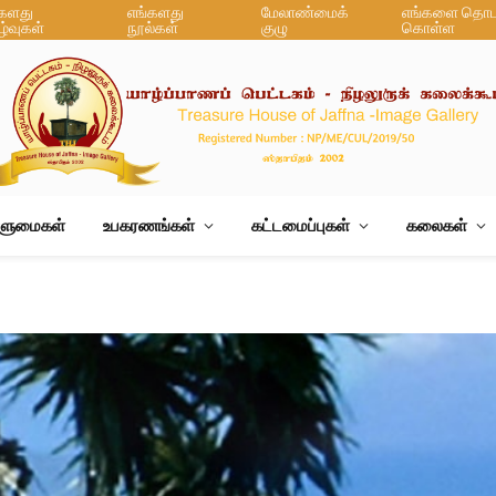
்களது
எங்களது
மேலாண்மைக்
எங்களை தொடர
ழ்வுகள்
நூல்கள்
குழு
கொள்ள
ஆளுமைகள்
உபகரணங்கள்
கட்டமைப்புகள்
கலைகள்