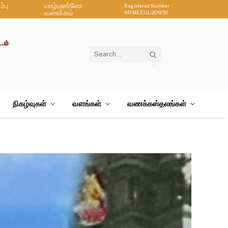
்பு
யாழ்மண்ணே
Registered Number :
வணக்கம்
NP/ME/CUL/2019/50
நிகழ்வுகள்
வளங்கள்
வணக்கஸ்தலங்கள்