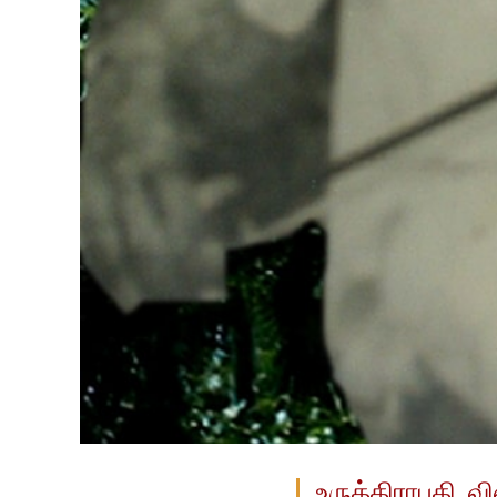
உருத்திராபதி, வ