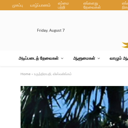
எம்மை
எங்களது
எங
முகப்பு
யாழ்ப்பாணம்
பற்றி
தேவைகள்
நிக
Friday, August 7
அடிப்படைத் தேவைகள்
ஆளுமைகள்
வாழும் 
Home
»
உருத்திராபதி, விஸ்வலிங்கம்