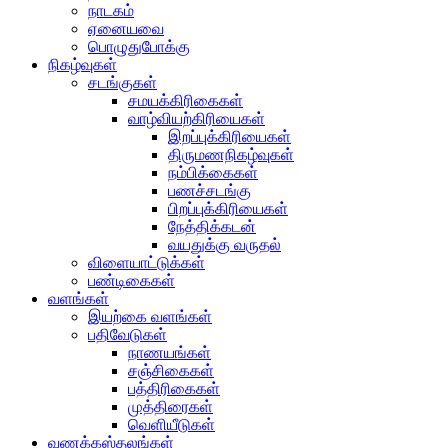
நாடகம்
ஏனையவை
பொழுதுபோக்கு
நிகழ்வுகள்
சடங்குகள்
சமயக்கிரிகைகள்
வாழ்வியற்கிரியைகள்
இறப்புக்கிரியைகள்
திருமணநிகழ்வுகள்
நம்பிக்கைகள்
பணச்சடங்கு
பிறப்புக்கிரியைகள்
நேத்திக்கடன்
வயதுக்கு வருதல்
விளையாட்டுக்கள்
பண்டிகைகள்
வளங்கள்
இயற்கை வளங்கள்
பதிவேடுகள்
நாணயங்கள்
சஞ்சிகைகள்
பத்திரிகைகள்
முத்திரைகள்
வெளியீடுகள்
வணக்கஸ்தலங்கள்