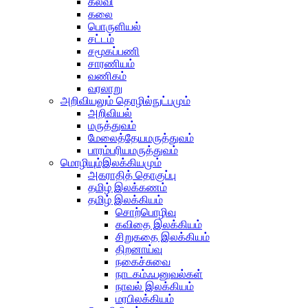
கல்வி
கலை
பொருளியல்
சட்டம்
சமூகப்பணி
சாரணியம்
வணிகம்
வரலாறு
அறிவியலும் தொழில்நுட்பமும்
அறிவியல்
மருத்துவம்
மேலைத்தேயமருத்துவம்
பாரம்பரியமருத்துவம்
மொழியும்இலக்கியமும்
அகராதித் தொகுப்பு
தமிழ் இலக்கணம்
தமிழ் இலக்கியம்
சொற்பொழிவு
கவிதை இலக்கியம்
சிறுகதை இலக்கியம்
திறனாய்வு
நகைச்சுவை
நாடகம்ஃபனுவல்கள்
நாவல் இலக்கியம்
மரபிலக்கியம்