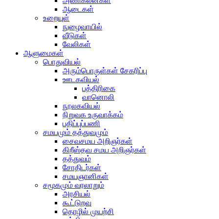
அணிகலன்கள்
ஆடைகள்
உறையுள்
நுழைவாயில்
வீடுகள்
வேலிகள்
ஆளுமைகள்
பொதுவியல்
அரும்பொருள்கள் சேகரிப்பு
ஊடகவியல்
பத்திரிகை
வானொலி
நூலகவியல்
நிறுவக உருவாக்கம்
பதிப்புப்பணி
சமயமும் தத்துவமும்
சைவசமய அறிஞர்கள்
கிறீஸ்தவ சமய அறிஞர்கள்
தத்துவம்
சோதிடர்கள்
சமயஞானிகள்
சமூகமும் வரலாறும்
அரசியல்
கூட்டுறவு
தொழில் முயற்சி