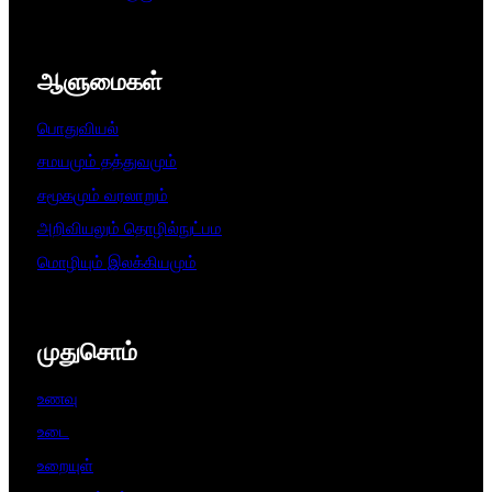
ஆளுமைகள்​
பொதுவியல்
சமயமும் தத்துவமும்
சமூகமும் வரலாறும்
அறிவியலும் தொழில்நுட்பம
மொழியும் இலக்கியமும்
முதுசொம்
உணவு
உடை
உறையுள்