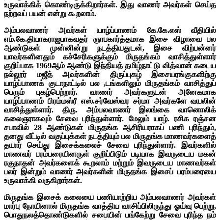
உருவாக்கிக் கொண்டிருக்கிறார்கள். இது வாணர் அவர்கள் செய்த
நற்றவப் பயன் என்று கூறலாம்.
அம்பலவாணர் அவர்கள் யாழ்ப்பாணம் கே.கே.எஸ் வீதியில்
எம்.கே.தியாகராஜபாகவதர் ஞாபகார்த்தமாக இசை விழாவை பல
ஆண்டுகள் முன்னின்று நடத்தியதுடன், இசை விற்பன்னர்
யாவர்களினதும் கச்சேரிகளுக்கும் மிருதங்கம் வாசித்துள்ளார்
குறிப்பாக 1969ஆம் ஆண்டு இந்தியத் தமிழ்நாட்டு வித்வான் கடைய
நல்லூர் மஜீத் அவர்களின் திருப்புகழ் இசையரங்குகளிற்கு
யாழ்ப்பாணக் குடாநாட்டில் பல ,டங்களிலும் மிருதங்கம் வாசித்துப்
பெரும் புகழ்பெற்றார். வாணர் அவர்களுடன் அனேகமாக
யாழ்ப்பாணம் பிரம்மஸ்ரீ எஸ்.சர்வேஸ்வர சர்மா அவர்களே வயலின்
வாசித்துள்ளார். திரு. அம்பலவாணர் இலங்கை வானொலிக்
கலைஞராகவும் சேவை புரிந்துள்ளார். மேலும் யாழ். ரசிக ரஞ்சன
சபாவில் 28 ஆண்டுகள் மிருதங்க ஆசிரியராகப் பணி புரிந்தும்,
தனது வீட்டில் வகுப்புக்கள் நடத்தியும் பல மிருதங்க மாணவர்களைத்
தயார் செய்து இசைக்கலைச் சேவை புரிந்துள்ளார். இவர்களில்
மாணவர் பரம்பரையினருள் குறிப்பிடும் படியாக இவருடைய மகன்
ரகுநாதன் அவர்களைக் கூறலாம் மற்றும் இவருடைய மாணவர்கள்
பலர் இன்றும் வாணர் அவர்களின் மிருதங்க இசைப் பரம்பரையை
உருவாக்கி வருகிறார்கள்.
மிருதங்க இசைக் கலையை பணியாற்றிய அம்பலவாணர் அவர்கள்
மார்பு நோயினால் மிருதங்க வாத்திய வாசிப்பிலிருந்து ஓய்வு பெற்று,
பொதுநலத்தொண்டுகளில் சபையின் பங்கேற்று சேவை புரிந்த நம்