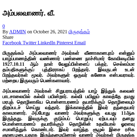
அம்பலவாணர். வீ.
0
By
ADMIN
on
October 26, 2021
மிருதங்கம்
Share
Facebook
Twitter
LinkedIn
Pinterest
Email
மிருதங்கம் அம்பலவாணர் அவர்கள் வீணாகானபுரம் என்னும்
யாழ்ப்பாணத்தின் வண்ணார் பண்ணை நாச்சிமார் கோவிலடியில்
1927.10.11 ஆம் நாள் வேலுப்பிள்ளைப் பக்தர், செல்லம்மா
தம்பதிகளுக்குப் புத்திரராகப் பிறந்தார். இவருடன் உடன்
பிறந்தவர்கள் மூவர். அவர்களுள் ஒருவர் கணேசு என்பவராவர்.
மற்றைய இருவரும் பெண்களாவார்.
அம்பலவாணர் அவர்கள் சிறுபராயத்தில் யாழ் இந்துக் கலவன்
பாடசாலையில் கல்வி பயின்றார். கல்வி பயிலும் காலத்தே தமது
மரபுத் தொழிலாகிய பொன்னாபரணம் தயாரிக்கும் தொழிலையும்
திறம்படச் செய்து வந்தார். இக்காலத்தில் இவர் தந்தையார்
காலமானார். அப்போது வாணர் அவர்களுக்கு வயது 11ஆக
இருந்தது. இவருக்கு குடும்பப் பொறுப்பு ஏற்படவும் தனது
பொன்னாபரணம் தயாரிக்கும் தொழிலின் உதவியால் ஓரளவு
சமாளித்துக் கொண்டார். இவர் வாழ்ந்த சூழல் இசை ரசிக
ஞானமுடையதாக இருந்தமையினால் வாணர் அவர்கள் மிருதங்க