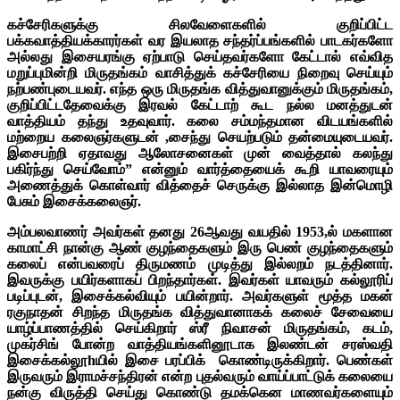
கச்சேரிகளுக்கு சிலவேளைகளில் குறிப்பிட்ட
பக்கவாத்தியக்காரர்கள் வர இயலாத சந்தர்ப்பங்களில் பாடகர்களோ
அல்லது இசையரங்கு ஏற்பாடு செய்தவர்களோ கேட்டால் எவ்வித
மறுப்புமின்றி மிருதங்கம் வாசித்துக் கச்சேரியை நிறைவு செய்யும்
நற்பண்புடையவர். எந்த ஒரு மிருதங்க வித்துவானுக்கும் மிருதங்கம்,
குறிப்பிட்டதேவைக்கு இரவல் கேட்டாற் கூட நல்ல மனத்துடன்
வாத்தியம் தந்து உதவுவார். கலை சம்மந்தமான விடயங்களில்
மற்றைய கலைஞர்களுடன் ,சைந்து செயற்படும் தன்மையுடையவர்.
இசைபற்றி ஏதாவது ஆலோசனைகள் முன் வைத்தால் கலந்து
பகிர்ந்து செய்வோம்” என்னும் வார்த்தையைக் கூறி யாவரையும்
அணைத்துக் கொள்வார் வித்தைச் செருக்கு இல்லாத இன்மொழி
பேசும் இசைக்கலைஞர்.
அம்பலவாணர் அவர்கள் தனது 26ஆவது வயதில் 1953,ல் மகளான
காமாட்சி நான்கு ஆண் குழந்தைகளும் இரு பெண் குழந்தைகளும்
கலைப் என்பவரைப் திருமணம் முடித்து இல்லறம் நடத்தினார்.
இவருக்கு பயிர்களாகப் பிறந்தார்கள். இவர்கள் யாவரும் கல்லூரிப்
படிப்புடன், இசைக்கல்வியும் பயின்றார். அவர்களுள் மூத்த மகன்
ரகுநாதன் சிறந்த மிருதங்க வித்துவானாகக் கலைச் சேவையை
யாழ்ப்பாணத்தில் செய்கிறார் ஸ்ரீ நிவாசன் மிருதங்கம், கடம்,
முகர்சிங் போன்ற வாத்தியங்களினூடாக இலண்டன் சரஸ்வதி
இசைக்கல்லூhயில் இசை பரப்பிக் கொண்டிருக்கிறார். பெண்கள்
இருவரும் இராமச்சந்திரன் என்ற புதல்வரும் வாய்ப்பாட்டுக் கலையை
நன்கு விருத்தி செய்து கொண்டு தமக்கென மாணவர்களையும்