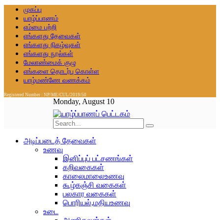
முகப்பு
யாழ்ப்பாணம்
எம்மை பற்றி
எங்களது தேவைகள்
எங்களது நிகழ்வுகள்
எங்களது நூல்கள்
மேலாண்மைக் குழு
எங்களை தொடர்பு கொள்ள
யாழ்மண்ணே வணக்கம்
Registered Number : NP/ME/CUL/2019/50
Monday, August 10
அடிப்படைத் தேவைகள்
உணவு
இனிப்புப் பட்சணங்கள்
கறிவகைகள்
காலைமாலைஉணவு
கூழ்கஞ்சி வகைகள்
பலகார வகைகள்
பொரியல்,மதியஉணவு
உடை