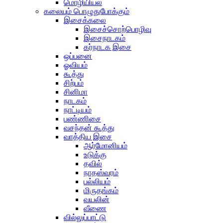
மொழியியல்
கலையும் பொழுதுபோக்கும்
இசைக்கலை
இசைச்சொற்பொழிவு
இசைநாடகம்
கர்நாடக இசை
ஒப்பனை
ஓவியம்
கூத்து
சிற்பம்
சினிமா
நாடகம்
நாட்டியம்
பண்ணிசை
வசந்தன் கூத்து
வாத்திய இசை
ஆர்மோனியம்
உடுக்கு
தவில்
நாதஸ்வரம்
பல்லியம்
மிருதங்கம்
வயலின்
வீணை
வில்லுப்பாட்டு