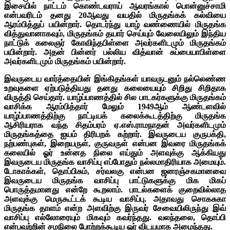
இசையில் நாட்டம் கொண்டவராய் ஆவரங்கால் பொன்னுச்சாமி
என்பவரிடம் தனது 20ஆவது வயதில் மிருதங்கக் கல்வியை
ஆரம்பித்துப் பயின்றார். தொடர்ந்து யாழ் வண்ணையில் மிருதங்க
வித்துவானாகவும், மிருதங்கம் தயார் செய்யும் வேலையிலும் இந்திய
நாட்டுக் கலைஞர் கோவிந்தபிள்ளை அவர்களிடமும் மிருதங்கம்
பயின்றார். அதன் பின்னர் பல்லிய வித்வான் சுப்பையாபிள்ளை
அவர்களிடமும் மிருதங்கம் பயின்றார்.
இவருடைய வார்த்தையின் இங்கிதங்கள் யாவருடனும் நல்லெண்ண
உறவுகளை ஏற்படுத்தியது தனது கலையையும் சிறிது சிறிதாக
விருத்தி செய்தார். யாழ்ப்பாணத்தில் சில பாடகர்களுக்கு மிருதங்கம்
வாசிக்க ஆரம்பித்தார் மேலும் 1949ஆம் ஆண்டளவில்
யாழ்ப்பாணத்திற்கு நாட்டியக் கலைக்கூடத்திற்கு மிருதங்க
ஆசிரியராக வந்த சிதம்பரம் ஏ.எஸ்.ராமநாதன் அவர்களிடமும்
மிருதங்கத்தை ஐயம் திரிபறக் கற்றார். இவருடைய குருபக்தி,
நற்பண்புகள், இறையருள், குருவருள் என்பன இவரை மிருதங்கக்
கலையில் ஓர் உன்னத நிலை எய்தும் அளவுக்கு ஆக்கியது
இவருடைய மிருதங்க வாசிப்பு எப்போதும் நல்லமாதிரியாக அமையும்.
டோகாக்கள், தொப்பிசும், சர்வலகு என்பன ஜனரஞ்சகமானவை
இவருடைய மிருதங்க வாசிப்பு பாட்டுகளுக்கு மிக மிகப்
பொருத்தமானது என்றே கூறலாம். பாடல்களைக் குறைவில்லாத
அளவுக்கு மெருகூட்டக் கூடிய வாசிப்பு. அதாவது சொகசுகா
மிருதங்க தாளம் என்ற அளவிற்கு இருவர் சேவையிலிருந்து இவ்
வாசிப்பு எல்லோரையும் மிகவும் கவர்ந்தது. வலந்தலை, தொப்பி
என்பவற்றின் சமநிலை போற்றக்கூடிய ஓர் விடயமாக அமைந்தது.