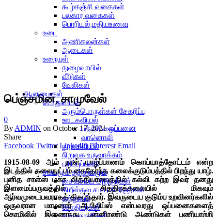
கூழ்கஞ்சி வகைகள்
பலகார வகைகள்
பொரியல்,மதியஉணவு
உடை
அணிகலன்கள்
ஆடைகள்
உறையுள்
நுழைவாயில்
வீடுகள்
வேலிகள்
ஆளுமைகள்
பெஞ்சமின், சாமுவேல்
பொதுவியல்
அரும்பொருள்கள் சேகரிப்பு
0
ஊடகவியல்
By
ADMIN
on
October 17, 2021
ஒப்பனை
பத்திரிகை
Share
வானொலி
Facebook
Twitter
LinkedIn
Pinterest
Email
நூலகவியல்
நிறுவக உருவாக்கம்
1915-08-09 ஆம் நாள் யாழ்ப்பாணம் கொய்யாத்தோட்டம் என்ற
பதிப்புப்பணி
இடத்தில் கலைநுட்பம் கைதேர்ந்த கலைக்குடும்பத்தில் பிறந்து யாழ்.
சமயமும் தத்துவமும்
புனித சாள்ஸ் மகா வித்தியாலயத்தில் கல்வி கற்ற இவர் தனது
சைவசமய அறிஞர்கள்
இளமைப்பருவத்தில் சித்திரக்கலையில் மிகவும்
கிறீஸ்தவ சமய அறிஞர்கள்
ஆர்வமுடையவராகத் திகழ்ந்தார். இவருடைய குடும்ப உறவினர்களில்
தத்துவம்
ஒருவரான மாமனார் அ.பிலிப்ஸ் என்பவரது ஒப்பனைகளைத்
சோதிடர்கள்
தொழிலில் இணைந்து பன்னிரண்டு ஆண்டுகள் பணியாற்றி
சமயஞானிகள்