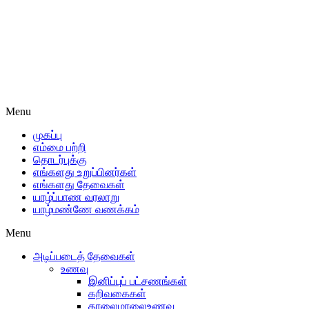
Menu
முகப்பு
எம்மை பற்றி
தொடர்புக்கு
எங்களது உறுப்பினர்கள்
எங்களது தேவைகள்
யாழ்ப்பாண வரலாறு
யாழ்மண்ணே வணக்கம்
Menu
அடிப்படைத் தேவைகள்
உணவு
இனிப்புப் பட்சணங்கள்
கறிவகைகள்
காலைமாலைஉணவு