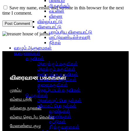
பல்லியம்
மிருதங்கம்
Save my name, email, and website in this browser for the next
வயலின்
time I comment.
வீணை
வில்லுப்பாட்டு
விளையாட்டு
பாரம்பரிய விளையாட்டு
மாட்டுவண்டில்ச்சவாரி
நீச்சல்
வாழும் ஆளுமைகள்
உபகரணங்கள்
கருவிகள்
அரைக்கும் கருவிகள்
அளக்கும் கருவிகள்
ஒளிதாங்கு கருவிகள்
விரைவான பக்கங்கள்
சமையல்க் கருவிகள்
துளைகருவிகள்
தொடர்பாடல் கருவிகள்
முகப்பு
பொருள்கள்
எம்மை பற்றி
அலங்காரப் பொருள்கள்
உலோகப் பொருள்கள்
எங்களது நூல்கள்
கரண்டிகள்
கெண்டிகள்
எம்மை தொடர்பு கொள்ள
தட்டுகள்
மேலாண்மை குழு
நீர்க்குவளைகள்