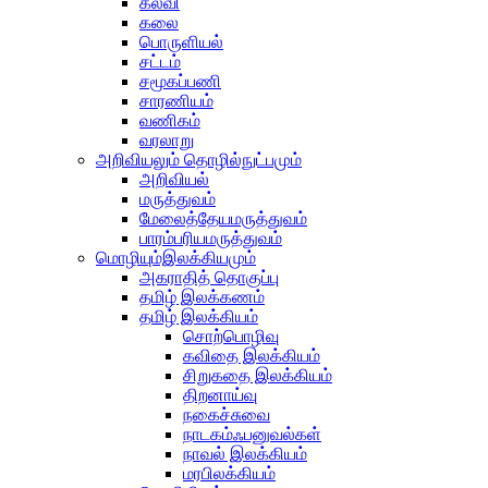
கல்வி
கலை
பொருளியல்
சட்டம்
சமூகப்பணி
சாரணியம்
வணிகம்
வரலாறு
அறிவியலும் தொழில்நுட்பமும்
அறிவியல்
மருத்துவம்
மேலைத்தேயமருத்துவம்
பாரம்பரியமருத்துவம்
மொழியும்இலக்கியமும்
அகராதித் தொகுப்பு
தமிழ் இலக்கணம்
தமிழ் இலக்கியம்
சொற்பொழிவு
கவிதை இலக்கியம்
சிறுகதை இலக்கியம்
திறனாய்வு
நகைச்சுவை
நாடகம்ஃபனுவல்கள்
நாவல் இலக்கியம்
மரபிலக்கியம்