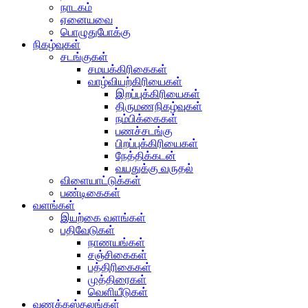
நாடகம்
ஏனையவை
பொழுதுபோக்கு
நிகழ்வுகள்
சடங்குகள்
சமயக்கிரிகைகள்
வாழ்வியற்கிரியைகள்
இறப்புக்கிரியைகள்
திருமணநிகழ்வுகள்
நம்பிக்கைகள்
பணச்சடங்கு
பிறப்புக்கிரியைகள்
நேத்திக்கடன்
வயதுக்கு வருதல்
விளையாட்டுக்கள்
பண்டிகைகள்
வளங்கள்
இயற்கை வளங்கள்
பதிவேடுகள்
நாணயங்கள்
சஞ்சிகைகள்
பத்திரிகைகள்
முத்திரைகள்
வெளியீடுகள்
வணக்கஸ்தலங்கள்