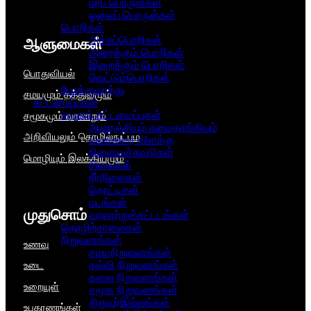
மரப் பொருள்கள்
ஓலைப் பொருள்கள்
பொறிகள்
அச்சுப்பொறிகள்
ஆளுமைகள்​
அரைக்கும் பொறிகள்
இறைக்கும் பொறிகள்
பொதுவியல்
வெட்டும்பொறிகள்
போக்குவரத்து
சமயமும் தத்துவமும்
கட்டமைப்புகள்
சமூகக் கட்டமைப்புகள்
சமூகமும் வரலாறும்
ஆவுரஞ்சியும் சுமைதாங்கியும்
அறிவியலும் தொழில்நுட்பம
கலங்கரை விளக்கு
நினைவுச்சுவடுகள்
மொழியும் இலக்கியமும்
சிலைகள்
நீர்நிலைகள்
தொட்டிகள்
மடங்கள்
முதுசொம்
வரலாற்றுக்கட்டடங்கள்
தொழிற்சாலைகள்
நிறுவனங்கள்
உணவு
சமயநிறுவனங்கள்
கல்வி நிறுவனங்கள்
உடை
கலை நிறுவனங்கள்
உறையுள்
சமூக நிறுவனங்கள்
சிறுவர்இல்லங்கள்
உபகரணங்கள்