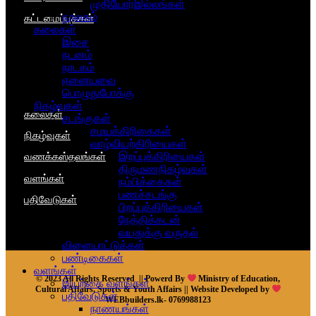
முதியோர்இல்லங்கள்
நூலகம்
கட்டமைப்புக்கள்
கலைகள்
இசை
நடனம்
நாடகம்
ஏனையவை
பொழுதுபோக்கு
நிகழ்வுகள்
கலைகள்
சடங்குகள்
சமயக்கிரிகைகள்
நிகழ்வுகள்
வாழ்வியற்கிரியைகள்
இறப்புக்கிரியைகள்
வணக்கஸ்தலங்கள்
திருமணநிகழ்வுகள்
வளங்கள்
நம்பிக்கைகள்
பணச்சடங்கு
பதிவேடுகள்
பிறப்புக்கிரியைகள்
நேத்திக்கடன்
வயதுக்கு வருதல்
விளையாட்டுக்கள்
பண்டிகைகள்
வளங்கள்
© 2023 All Rights Reserved || Powerd By
Ministry of Education,
இயற்கை வளங்கள்
Cultural Affairs, Sports & Youth Affairs || Website Developed by
பதிவேடுகள்
WEBbuilders.lk- 0769988123
நாணயங்கள்