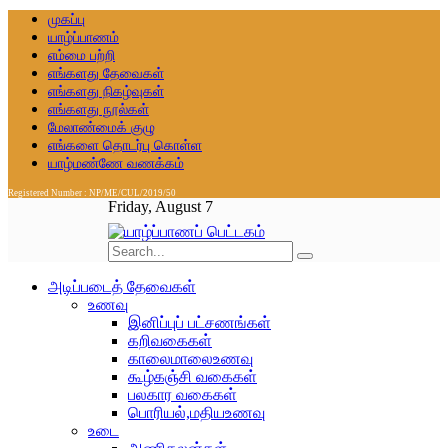
முகப்பு
யாழ்ப்பாணம்
எம்மை பற்றி
எங்களது தேவைகள்
எங்களது நிகழ்வுகள்
எங்களது நூல்கள்
மேலாண்மைக் குழு
எங்களை தொடர்பு கொள்ள
யாழ்மண்ணே வணக்கம்
Registered Number : NP/ME/CUL/2019/50
Friday, August 7
அடிப்படைத் தேவைகள்
உணவு
இனிப்புப் பட்சணங்கள்
கறிவகைகள்
காலைமாலைஉணவு
கூழ்கஞ்சி வகைகள்
பலகார வகைகள்
பொரியல்,மதியஉணவு
உடை