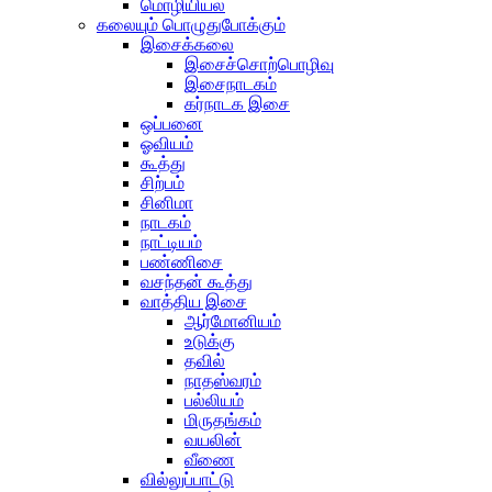
மொழியியல்
கலையும் பொழுதுபோக்கும்
இசைக்கலை
இசைச்சொற்பொழிவு
இசைநாடகம்
கர்நாடக இசை
ஒப்பனை
ஓவியம்
கூத்து
சிற்பம்
சினிமா
நாடகம்
நாட்டியம்
பண்ணிசை
வசந்தன் கூத்து
வாத்திய இசை
ஆர்மோனியம்
உடுக்கு
தவில்
நாதஸ்வரம்
பல்லியம்
மிருதங்கம்
வயலின்
வீணை
வில்லுப்பாட்டு