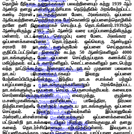
தொழில் ரீதியாக நுணுக்கங்கள் பலவற்றினையும்
கற்று 1939 ஆம்
சமூகமும் வரலாறும்
ஆண்டு தனது கன்னிமுயற்சியாக நெடுந்தீவில் அரங்கேற்றப்பட்ட
அரசியல்
கண்டி அரசன் நாடகத்திற்கான மேடை அலங்காரம், ஒப்பனை
கூட்டுறவு
ஆகியவற்றினை வெற்றிகரமாக மேற்கொண்டு ஒப்பனைத்தொழிலில்
தொழில் முயற்சி
தானே தனி நிறுவனமாகச் செயற்படத் தொடங்கினார்.1939ஆம்
கல்வி
ஆண்டிலிருந்து 1995 ஆம் ஆண்டு வரை யாழ்ப்பாணத்திலிருந்து
கலை
மன்னார், மட்டக்களப்பு, கொழும்பு வரை மேடை அலங்கார ,
பொருளியல்
ஒப்பனைக்கலையினை தொடர்ந்தவர். ஒவ்வொரு ஆண்டிலும்
சட்டம்
சராசரி 80 நாடகங் களுக்குமேல் ஒப்பனை செய்ததாகக்
சமூகப்பணி
குறிப்பிடப்பட்டுள்ள நிலையில் கடந்த 50 ஆண்டுகளிலும் 4000
சாரணியம்
நாடகங்களுக்கு மேல் ஒப்பனை செய்திருப்பதாக கணக்கிட்டு
வணிகம்
மகிழ்ந்தவர். வட்டக் களரிகளிலும், கொட்டகைகளிலும் நடைபெற்று
வரலாறு
வந்த நாட்டுக்கூத்து, இசைநாடகம், நாடகம் முதலான பலவகை
அறிவியலும் தொழில்நுட்பமும்
நாடகப் பரிமாணங்க;டாகவும் இவரது ஒப்பனை
அறிவியல்
மேற்கிளம்பியிருக்கின்றது. இந்திய நாடக சபாக்கள் மற்றும்
மருத்துவம்
யாழ்ப்பாணத்து நாடகக்குழுக்களினாலும் அரங்கேற்றப்பட்ட
மேலைத்தேயமருத்துவம்
நாடகங்களுக்கு ஒப்பனை செய்த பெருமைக்குரியவர். கலையரசு
பாரம்பரியமருத்துவம்
சொர்ணலிங்கம்,நடிகமணி வைரமுத்து, குழந்தை
மொழியும்இலக்கியமும்
ம.சண்முகலிங்கம், தாசீஸியஸ், பாலேந்திரா, நிர்மலா
அகராதித் தொகுப்பு
நித்தியானந்தன் போன்றவர் களுடைய நாடகங்களுக்கு ஒப்பனை
தமிழ் இலக்கணம்
செய்தவர். இவரது புதல்வர்களில் இம்மானுவேல்
தமிழ் இலக்கியம்
அன்ரனி,டன்சன்சாள்ஸ் என்பவர்களும் ஒப்பனைக்கலையில்
சொற்பொழிவு
மட்டுமன்றி நாடகக்கலை யிலும் சிறந்து விளங்குவதுடன் தனது
கவிதை இலக்கியம்
கலைத் தொடர்ச்சியினையும் ஏற்படுத்தியுள்ளார். இவருடைய
சிறுகதை இலக்கியம்
இப்பணிகளுக்காக மகவம் கௌரவ விருது, யாழ்ப்பாண கலாசாரப்
திறனாய்வு