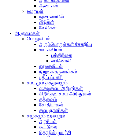
அணிகலன்கள்
ஆடைகள்
உறையுள்
நுழைவாயில்
வீடுகள்
வேலிகள்
ஆளுமைகள்
பொதுவியல்
அரும்பொருள்கள் சேகரிப்பு
ஊடகவியல்
பத்திரிகை
வானொலி
நூலகவியல்
நிறுவக உருவாக்கம்
பதிப்புப்பணி
சமயமும் தத்துவமும்
சைவசமய அறிஞர்கள்
கிறீஸ்தவ சமய அறிஞர்கள்
தத்துவம்
சோதிடர்கள்
சமயஞானிகள்
சமூகமும் வரலாறும்
அரசியல்
கூட்டுறவு
தொழில் முயற்சி