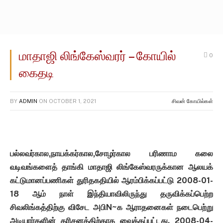
மாதாஜி லிங்கேஸ்வரர் – கோயில்
0
கைதடி
BY
ADMIN
ON
OCTOBER 1, 2021
சிவன் கோயில்கள்
பல்லவர்கால,நாயக்கர்கால,சோழர்கால பரிணாம கலை
வடிவங்களைத் தாங்கி மாதாஜி லிங்கேஸ்வரருக்கான ஆலயக்
கட்டுமானப்பணிகள் துரிதகதியில் ஆரம்பிக்கப்பட்டு 2008-01-
18 ஆம் நாள் இந்தியாவிலிருந்து தருவிக்கப்பெற்ற
சிவலிங்கத்திற்கு விசேட அபிN~க ஆராதனைகள் நடைபெற்று
அடியார்களின் தரிசனத்திற்காக வைக்கப்பட்டது. 2008-04-