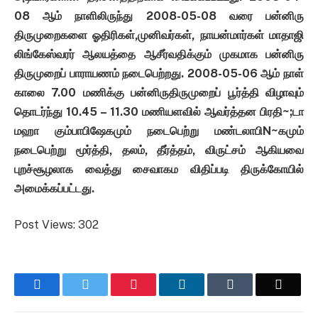
08 ஆம் நாளிலிருந்து 2008-05-08 வரை பன்னிரு
திருமுறைகளை ஓதிரிகள்,முனிவர்கள், நாயன்மார்கள் மாதாஜி
லிங்கேஸ்வரர் ஆலயத்தை ஆசீர்வதிக்கும் முகமாக பன்னிரு
திருமுறைப் பாராயணம் நடைபெற்றது. 2008-05-06 ஆம் நாள்
காலை 7.00 மணிக்கு பன்னிருதிருமுறைப் பூர்த்தி விழாவும்
தொடர்ந்து 10.45 – 11.30 மணியளவில் ஆவர்த்தன பிரதி~;டா
மஹா கும்பாபிஷேகமும் நடைபெற்று மண்டலாபிN~கமும்
நடைபெற்று மூர்த்தி, தலம், தீர்த்தம், விருட்சம் ஆகியவை
புறச்சூழலாக வைத்து சைவாகம விதிப்படி திருக்கோயில்
அமைக்கப்பட்டது.
Post Views:
302
Facebook
Twitter
Pinterest
LinkedIn
Tumblr
Email