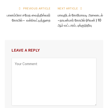
PREVIOUS ARTICLE
NEXT ARTICLE
பாலாம்பிகா சமேத வைத்தீஸ்வரர்
மாவுதிடல் கோரிமாவடி அலைகடல்
கோயில் – வல்வெட்டித்துறை
– நாயன்மார் கோயில் (சிவன் ) 10
ஆம் வட்டாரம், புங்குடுதீவு
LEAVE A REPLY