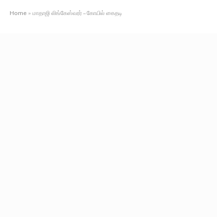
Home
»
மாதாஜி லிங்கேஸ்வரர் – கோயில் கைதடி