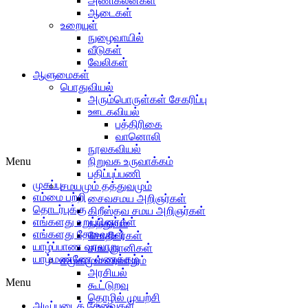
அணிகலன்கள்
ஆடைகள்
உறையுள்
நுழைவாயில்
வீடுகள்
வேலிகள்
ஆளுமைகள்
பொதுவியல்
அரும்பொருள்கள் சேகரிப்பு
ஊடகவியல்
பத்திரிகை
வானொலி
நூலகவியல்
Menu
நிறுவக உருவாக்கம்
பதிப்புப்பணி
முகப்பு
சமயமும் தத்துவமும்
எம்மை பற்றி
சைவசமய அறிஞர்கள்
தொடர்புக்கு
கிறீஸ்தவ சமய அறிஞர்கள்
எங்களது உறுப்பினர்கள்
தத்துவம்
எங்களது தேவைகள்
சோதிடர்கள்
யாழ்ப்பாண வரலாறு
சமயஞானிகள்
யாழ்மண்ணே வணக்கம்
சமூகமும் வரலாறும்
அரசியல்
Menu
கூட்டுறவு
தொழில் முயற்சி
அடிப்படைத் தேவைகள்