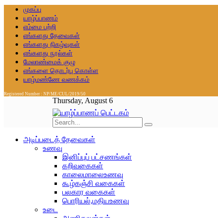
முகப்பு
யாழ்ப்பாணம்
எம்மை பற்றி
எங்களது தேவைகள்
எங்களது நிகழ்வுகள்
எங்களது நூல்கள்
மேலாண்மைக் குழு
எங்களை தொடர்பு கொள்ள
யாழ்மண்ணே வணக்கம்
Registered Number : NP/ME/CUL/2019/50
Thursday, August 6
அடிப்படைத் தேவைகள்
உணவு
இனிப்புப் பட்சணங்கள்
கறிவகைகள்
காலைமாலைஉணவு
கூழ்கஞ்சி வகைகள்
பலகார வகைகள்
பொரியல்,மதியஉணவு
உடை