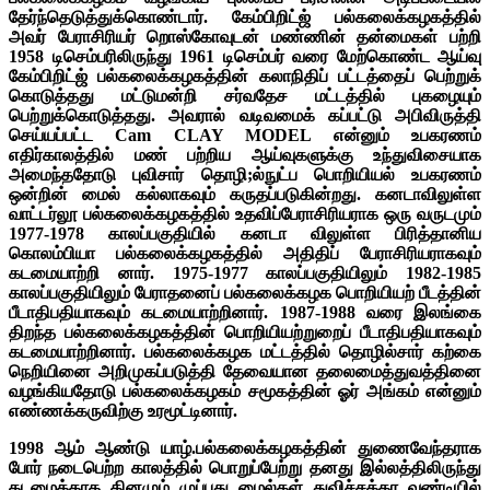
தேர்ந்தெடுத்துக்கொண்டார். கேம்பிறிட்ஜ் பல்கலைக்கழகத்தில்
அவர் பேராசிரியர் றொஸ்கோவுடன் மண்ணின் தன்மைகள் பற்றி
1958 டிசெம்பரிலிருந்து 1961 டிசெம்பர் வரை மேற்கொண்ட ஆய்வு
கேம்பிறிட்ஜ் பல்கலைக்கழகத்தின் கலாநிதிப் பட்டத்தைப் பெற்றுக்
கொடுத்தது மட்டுமன்றி சர்வதேச மட்டத்தில் புகழையும்
பெற்றுக்கொடுத்தது. அவரால் வடிவமைக் கப்பட்டு அபிவிருத்தி
செய்யப்பட்ட Cam CLAY MODEL என்னும் உபகரணம்
எதிர்காலத்தில் மண் பற்றிய ஆய்வுகளுக்கு உந்துவிசையாக
அமைந்ததோடு புவிசார் தொழி;ல்நுட்ப பொறியியல் உபகரணம்
ஒன்றின் மைல் கல்லாகவும் கருதப்படுகின்றது. கனடாவிலுள்ள
வாட்டர்லூ பல்கலைக்கழகத்தில் உதவிப்பேராசிரியராக ஒரு வருடமும்
1977-1978 காலப்பகுதியில் கனடா விலுள்ள பிரித்தானிய
கொலம்பியா பல்கலைக்கழகத்தில் அதிதிப் பேராசிரியராகவும்
கடமையாற்றி னார். 1975-1977 காலப்பகுதியிலும் 1982-1985
காலப்பகுதியிலும் பேராதனைப் பல்கலைக்கழக பொறியியற் பீடத்தின்
பீடாதிபதியாகவும் கடமையாற்றினார். 1987-1988 வரை இலங்கை
திறந்த பல்கலைக்கழகத்தின் பொறியியற்றுறைப் பீடாதிபதியாகவும்
கடமையாற்றினார். பல்கலைக்கழக மட்டத்தில் தொழில்சார் கற்கை
நெறியினை அறிமுகப்படுத்தி தேவையான தலைமைத்துவத்தினை
வழங்கியதோடு பல்கலைக்கழகம் சமூகத்தின் ஓர் அங்கம் என்னும்
எண்ணக்கருவிற்கு உரமூட்டினார்.
1998 ஆம் ஆண்டு யாழ்.பல்கலைக்கழகத்தின் துணைவேந்தராக
போர் நடைபெற்ற காலத்தில் பொறுப்பேற்று தனது இல்லத்திலிருந்து
கடமைக்காக தினமும் முப்பது மைல்கள் துவிச்சக்கர வண்டியில்