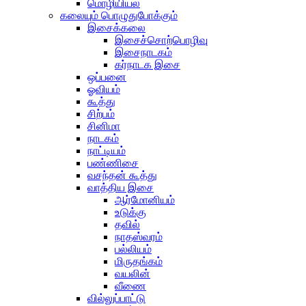
மொழியியல்
கலையும் பொழுதுபோக்கும்
இசைக்கலை
இசைச்சொற்பொழிவு
இசைநாடகம்
கர்நாடக இசை
ஒப்பனை
ஓவியம்
கூத்து
சிற்பம்
சினிமா
நாடகம்
நாட்டியம்
பண்ணிசை
வசந்தன் கூத்து
வாத்திய இசை
ஆர்மோனியம்
உடுக்கு
தவில்
நாதஸ்வரம்
பல்லியம்
மிருதங்கம்
வயலின்
வீணை
வில்லுப்பாட்டு