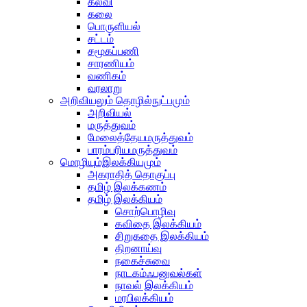
கல்வி
கலை
பொருளியல்
சட்டம்
சமூகப்பணி
சாரணியம்
வணிகம்
வரலாறு
அறிவியலும் தொழில்நுட்பமும்
அறிவியல்
மருத்துவம்
மேலைத்தேயமருத்துவம்
பாரம்பரியமருத்துவம்
மொழியும்இலக்கியமும்
அகராதித் தொகுப்பு
தமிழ் இலக்கணம்
தமிழ் இலக்கியம்
சொற்பொழிவு
கவிதை இலக்கியம்
சிறுகதை இலக்கியம்
திறனாய்வு
நகைச்சுவை
நாடகம்ஃபனுவல்கள்
நாவல் இலக்கியம்
மரபிலக்கியம்