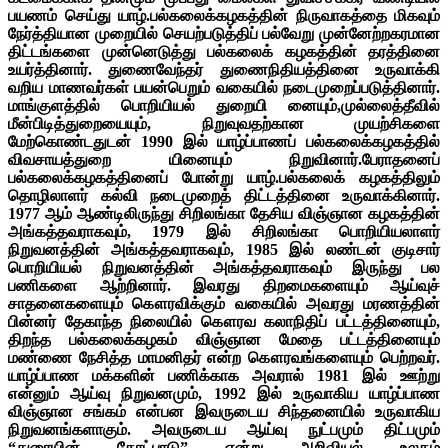
பயணம் செய்து யாழ்.பல்கலைக்கழகத்தின் நிருவாகத்தை மிகவும்
நேர்த்தியான முறையில் செயற்படுத்திப் பல்வேறு முன்னேற்றகரமான
திட்டங்களை முன்னெடுத்து பல்கலைக் கழகத்தின் தரத்தினை
உயர்த்தினார். துணைவேந்தர் துணைநிதியத்தினை உருவாக்கி
வறிய மாணவர்கள் பயன்பெறும் வகையில் நடைமுறைப்படுத்தினார்.
மாங்குளத்தில் பொறியியல் துறையி னையும்,முல்லைத்தீவில்
மீன்பிடித்துறையையும், நிறுவுவதற்கான முயற்சிகளை
மேற்கொண்டதுடன் 1990 இல் யாழ்ப்பாணப் பல்கலைக்கழகத்தில்
விவசாயத்துறை யினையும் நிறுவினார்.பேராதனைப்
பல்கலைக்கழகத்தினைப் போன்று யாழ்.பல்கலைக் கழகத்திலும்
தொழிலாளர் கல்வி நடைமுறைத்
திட்டத்தினை உருவாக்கினார்.
1977 ஆம் ஆண்டிலிருந்து சிறிலங்கா தேசிய விஞ்ஞான கழகத்தின்
அங்கத்தவராகவும், 1979 இல் சிறிலங்கா பொறியியலாளர்
நிறுவனத்தின் அங்கத்தவராகவும், 1985 இல் லண்டன் குடிசார்
பொறியியல் நிறுவனத்தின் அங்கத்தவராகவும் இருந்து பல
பணிகளை ஆற்றினார். இவரது திறமைகளையும் ஆய்வுச்
சாதனைகளையும் கௌரவிக்கும் வகையில் அவரது மரணத்தின்
பின்னர் தேகாந்த நிலையில் கௌரவ கலாநிதிப் பட்டத்தினையும்,
திறந்த பல்கலைக்கழகம் விஞ்ஞான மேதை பட்டத்தினையும்
மண்ணை நேசித்த மாமனிதர் என்ற கௌரவங்களையும் பெற்றவர்.
யாழ்ப்பாண மக்களின் பணிக்காக அவரால் 1981 இல் ஊற்று
என்னும் ஆய்வு நிறுவனமும், 1992 இல் உருவாகிய யாழ்ப்பாண
விஞ்ஞான சங்கம் என்பன இவருடைய சிந்தனையில் உருவாகிய
நிறுவனங்களாகும். அவருடைய ஆய்வு நுட்பமும் திட்பமும்
“துரையின் கோட்பாடு” என்று அறிவியல் உலகம்