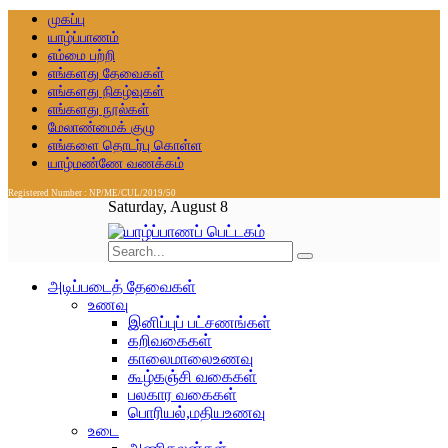
முகப்பு
யாழ்ப்பாணம்
எம்மை பற்றி
எங்களது தேவைகள்
எங்களது நிகழ்வுகள்
எங்களது நூல்கள்
மேலாண்மைக் குழு
எங்களை தொடர்பு கொள்ள
யாழ்மண்ணே வணக்கம்
Registered Number : NP/ME/CUL/2019/50
Saturday, August 8
அடிப்படைத் தேவைகள்
உணவு
இனிப்புப் பட்சணங்கள்
கறிவகைகள்
காலைமாலைஉணவு
கூழ்கஞ்சி வகைகள்
பலகார வகைகள்
பொரியல்,மதியஉணவு
உடை