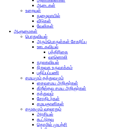
அணிகலன்கள்
ஆடைகள்
உறையுள்
நுழைவாயில்
வீடுகள்
வேலிகள்
ஆளுமைகள்
பொதுவியல்
அரும்பொருள்கள் சேகரிப்பு
ஊடகவியல்
பத்திரிகை
வானொலி
நூலகவியல்
நிறுவக உருவாக்கம்
பதிப்புப்பணி
சமயமும் தத்துவமும்
சைவசமய அறிஞர்கள்
கிறீஸ்தவ சமய அறிஞர்கள்
தத்துவம்
சோதிடர்கள்
சமயஞானிகள்
சமூகமும் வரலாறும்
அரசியல்
கூட்டுறவு
தொழில் முயற்சி