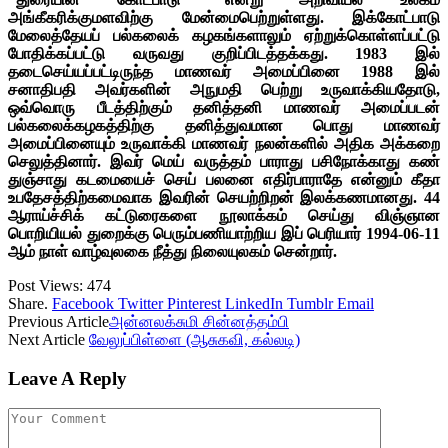
அங்கீகரிக்குமளவிற்கு மேன்மைபெற்றுள்ளது. இக்கோட்பாடு
மேலைத்தேயப் பல்கலைக் கழகங்களாலும் ஏற்றுக்கொள்ளப்பட்டு
போதிக்கப்பட்டு வருவது குறிப்பிடத்தக்கது. 1983 இல்
தடைசெய்யப்பட்டிருந்த மாணவர் அமைப்பினை 1988 இல்
சனாதிபதி அவர்களின் அநுமதி பெற்று உருவாக்கியதோடு,
ஒவ்வொரு பீடத்திற்கும் தனித்தனி மாணவர் அமைப்படன்
பல்கலைக்கழகத்திற்கு தனித்துவமான பொது மாணவர்
அமைப்பினையும் உருவாக்கி மாணவர் நலன்களில் அதிக அக்கறை
செலுத்தினார். இவர் மெய் வருத்தம் பாராது பசிநோக்காது கண்
துஞ்சாது கடமையைச் செய் பலனை எதிர்பாராதே என்னும் கீதா
உபதேசத்திற்கமைவாக இவரின் செயற்றிறன் இலக்கணமானது. 44
ஆராய்ச்சிக் கட்டுரைகளை நூலாக்கம் செய்து விஞ்ஞான
பொறியியல் துறைக்கு பெரும்பணியாற்றிய இப் பெரியார் 1994-06-11
ஆம் நாள் வாழ்வுலகை நீத்து நிலையுலகம் சென்றார்.
Post Views:
474
Share.
Facebook
Twitter
Pinterest
LinkedIn
Tumblr
Email
Previous Article
அன்னலக்சுமி சின்னத்தம்பி
Next Article
வேலுப்பிள்ளை (ஆசுகவி, கல்லடி)
Leave A Reply