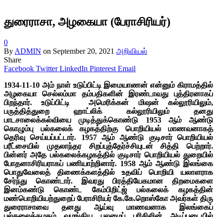
துரைராசா, அழகையா (பேராசிரியர்)
0
By
ADMIN
on
September 20, 2021
அறிவியல்
Share
Facebook
Twitter
LinkedIn
Pinterest
Email
1934-11-10 அம் நாள் உடுப்பிட்டி இமையாணன் என்னும் கிராமத்தில்
அழகையா செல்லம்மா தம்பதிகளின் இரண்டாவது புத்திரனாகப்
பிறந்தார். உடுப்பிட்டி அமெரிக்கன் மிஷன் கல்லூரியிலும்,
பருத்தித்துறை ஹாட்லிக் கல்லூரியிலும் தனது
பாடசாலைக்கல்வியை முடித்துக்கொண்டு 1953 ஆம் ஆண்டு
கொழும்பு பல்கலைக் கழகத்திற்கு பொறியியல் மாணவனாகத்
தெரிவு செய்யப்பட்டார். 1957 ஆம் ஆண்டு குடிசார் பொறியியல்
பரீட்சையில் முதலாந்தர சிறப்புத்தேர்ச்சியுடன் சித்தி பெற்றார்.
பின்னர் அதே பல்கலைக்கழகத்தில் குடிசார் பொறியியல் துறையில்
போதனாசிரியராகப் பணியாற்றினார். 1958 ஆம் ஆண்டு இலங்கை
பொதுவேலைத் திணைக்களத்தில் உதவிப் பொறியி யலாளராக
சேர்ந்து கொண்டார். இவரது பிரத்தியேகமான திறமைகளை
இனம்கண்டு கொண்ட கேம்பிறிட்ஜ் பல்கலைக் கழகத்தின்
மண்பொறியியற்துறைப் பேராசிரியர் கே.கே.றொஸ்கோ அவர்கள் திரு
துரைராசாவை தனது ஆய்வு மாணவனாக இலங்கைப்
பல்கலைக்கழகம் வழங்கிய புலமைப் பரிசிலின் அடிப்படையில்