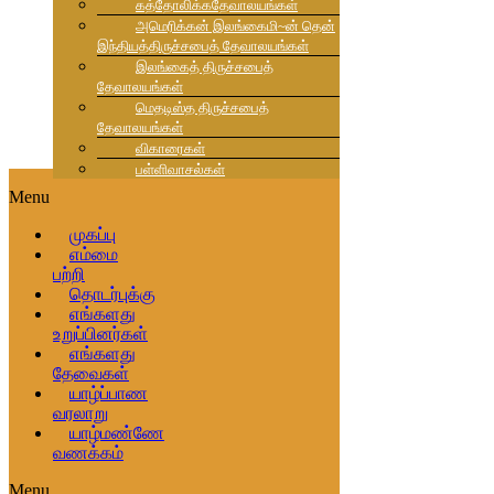
கத்தோலிக்கதேவாலயங்கள்
அமெரிக்கன் இலங்கைமி~ன் தென்
இந்தியத்திருச்சபைத் தேவாலயங்கள்
இலங்கைத் திருச்சபைத்
தேவாலயங்கள்
மெதடிஸ்த திருச்சபைத்
தேவாலயங்கள்
விகாரைகள்
பள்ளிவாசல்கள்
Menu
முகப்பு
எம்மை
பற்றி
தொடர்புக்கு
எங்களது
உறுப்பினர்கள்
எங்களது
தேவைகள்
யாழ்ப்பாண
வரலாறு
யாழ்மண்ணே
வணக்கம்
Menu