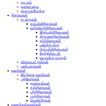
நாடகம்
ஏனையவை
பொழுதுபோக்கு
நிகழ்வுகள்
சடங்குகள்
சமயக்கிரிகைகள்
வாழ்வியற்கிரியைகள்
இறப்புக்கிரியைகள்
திருமணநிகழ்வுகள்
நம்பிக்கைகள்
பணச்சடங்கு
பிறப்புக்கிரியைகள்
நேத்திக்கடன்
வயதுக்கு வருதல்
விளையாட்டுக்கள்
பண்டிகைகள்
வளங்கள்
இயற்கை வளங்கள்
பதிவேடுகள்
நாணயங்கள்
சஞ்சிகைகள்
பத்திரிகைகள்
முத்திரைகள்
வெளியீடுகள்
வணக்கஸ்தலங்கள்