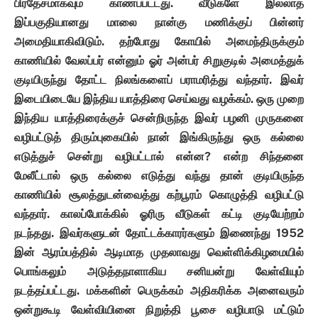
பிரதேசமாகவும் காணப்பட்டது. வீடுகளே இல்லாத
இப்பகுதியானது மாலை நான்கு மணிக்குப் பின்னர்
அமைதியாகிவிடும். தற்போது கோயில் அமைந்திருக்கும்
காணியில் வேலப்பர் என்னும் ஓர் அன்பர் சிறுகுடில் அமைத்துக்
குடியிருந்து தோட்ட நிலங்களைப் பராமரித்து வந்தார். இவர்
இடையிடையே இந்திய யாத்திரை செய்வது வழக்கம். ஒரு முறை
இந்திய யாத்திரைக்குச் சென்றிருந்த இவர் பழனி முருகனை
வழிபட்டுத் திரும்புகையில் நான் இங்கிருந்து ஒரு கல்லை
எடுத்துச் சென்று வழிபட்டால் என்ன? என்ற சிந்தனை
மேலீட்டால் ஒரு கல்லை எடுத்து வந்து தான் குடியிருந்த
காணியில் சூலத்துடன்வைத்து கற்பூரம் கொழுத்தி வழிபட்டு
வந்தார். காலப்போக்கில் ஓரிரு வீடுகள் கட்டி குடியேற்றம்
நடந்தது. இவர்களுடன் தோட்டக்காரர்களும் இணைந்து 1952
இன் ஆரம்பத்தில் ஆடிமாத முதலாவது வெள்ளிக்கிழமையில்
பொங்கலும் அடுத்தநாளாகிய சனியன்று வேள்வியும்
நடத்தப்பட்டது. மக்களின் பெருக்கம் அதிகரிக்க அனைவரும்
ஒன்றுகூடி வேள்வியினை நிறுத்தி பூசை வழிபாடு மட்டும்