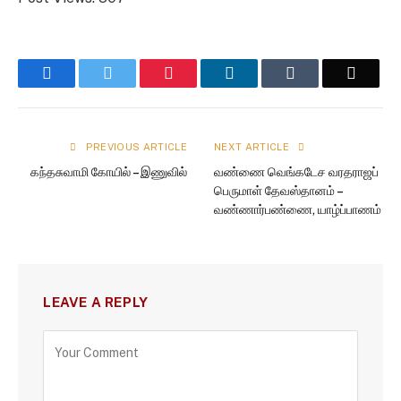
Facebook
Twitter
Pinterest
LinkedIn
Tumblr
Email
PREVIOUS ARTICLE
NEXT ARTICLE
கந்தசுவாமி கோயில் – இணுவில்
வண்ணை வெங்கடேச வரதராஜப்
பெருமாள் தேவஸ்தானம் –
வண்ணார்பண்ணை, யாழ்ப்பாணம்
LEAVE A REPLY