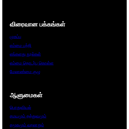
விரைவான பக்கங்கள்
முகப்பு
எம்மை பற்றி
எங்களது நூல்கள்
எம்மை தொடர்பு கொள்ள
மேலாண்மை குழு
ஆளுமைகள்​
பொதுவியல்
சமயமும் தத்துவமும்
சமூகமும் வரலாறும்