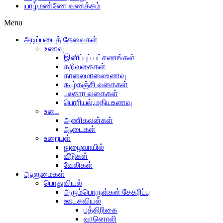
யாழ்மண்ணே வணக்கம்
Menu
அடிப்படைத் தேவைகள்
உணவு
இனிப்புப் பட்சணங்கள்
கறிவகைகள்
காலைமாலைஉணவு
கூழ்கஞ்சி வகைகள்
பலகார வகைகள்
பொரியல்,மதியஉணவு
உடை
அணிகலன்கள்
ஆடைகள்
உறையுள்
நுழைவாயில்
வீடுகள்
வேலிகள்
ஆளுமைகள்
பொதுவியல்
அரும்பொருள்கள் சேகரிப்பு
ஊடகவியல்
பத்திரிகை
வானொலி