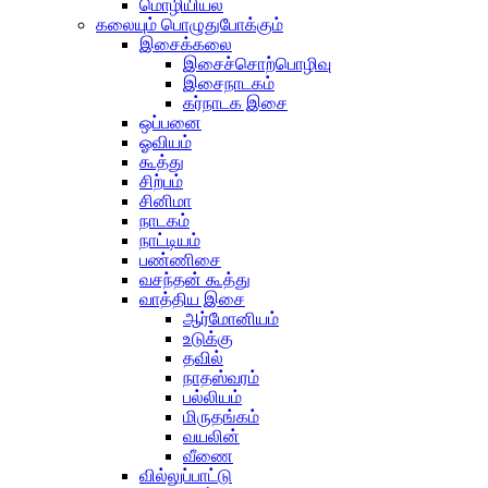
மொழியியல்
கலையும் பொழுதுபோக்கும்
இசைக்கலை
இசைச்சொற்பொழிவு
இசைநாடகம்
கர்நாடக இசை
ஒப்பனை
ஓவியம்
கூத்து
சிற்பம்
சினிமா
நாடகம்
நாட்டியம்
பண்ணிசை
வசந்தன் கூத்து
வாத்திய இசை
ஆர்மோனியம்
உடுக்கு
தவில்
நாதஸ்வரம்
பல்லியம்
மிருதங்கம்
வயலின்
வீணை
வில்லுப்பாட்டு