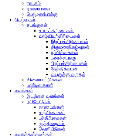
நாடகம்
ஏனையவை
பொழுதுபோக்கு
நிகழ்வுகள்
சடங்குகள்
சமயக்கிரிகைகள்
வாழ்வியற்கிரியைகள்
இறப்புக்கிரியைகள்
திருமணநிகழ்வுகள்
நம்பிக்கைகள்
பணச்சடங்கு
பிறப்புக்கிரியைகள்
நேத்திக்கடன்
வயதுக்கு வருதல்
விளையாட்டுக்கள்
பண்டிகைகள்
வளங்கள்
இயற்கை வளங்கள்
பதிவேடுகள்
நாணயங்கள்
சஞ்சிகைகள்
பத்திரிகைகள்
முத்திரைகள்
வெளியீடுகள்
வணக்கஸ்தலங்கள்