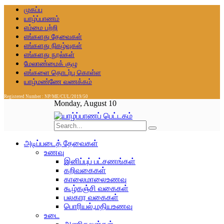
முகப்பு
யாழ்ப்பாணம்
எம்மை பற்றி
எங்களது தேவைகள்
எங்களது நிகழ்வுகள்
எங்களது நூல்கள்
மேலாண்மைக் குழு
எங்களை தொடர்பு கொள்ள
யாழ்மண்ணே வணக்கம்
Registered Number : NP/ME/CUL/2019/50
Monday, August 10
அடிப்படைத் தேவைகள்
உணவு
இனிப்புப் பட்சணங்கள்
கறிவகைகள்
காலைமாலைஉணவு
கூழ்கஞ்சி வகைகள்
பலகார வகைகள்
பொரியல்,மதியஉணவு
உடை