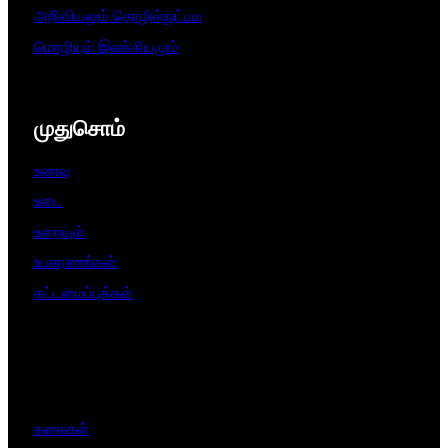
அறிவியலும் தொழில்நுட்பம
மொழியும் இலக்கியமும்
முதுசொம்
உணவு
உடை
உறையுள்
உபகரணங்கள்
கட்டமைப்புக்கள்
கலைகள்