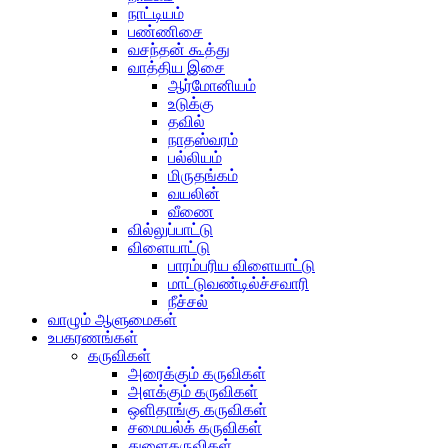
நாட்டியம்
பண்ணிசை
வசந்தன் கூத்து
வாத்திய இசை
ஆர்மோனியம்
உடுக்கு
தவில்
நாதஸ்வரம்
பல்லியம்
மிருதங்கம்
வயலின்
வீணை
வில்லுப்பாட்டு
விளையாட்டு
பாரம்பரிய விளையாட்டு
மாட்டுவண்டில்ச்சவாரி
நீச்சல்
வாழும் ஆளுமைகள்
உபகரணங்கள்
கருவிகள்
அரைக்கும் கருவிகள்
அளக்கும் கருவிகள்
ஒளிதாங்கு கருவிகள்
சமையல்க் கருவிகள்
துளைகருவிகள்