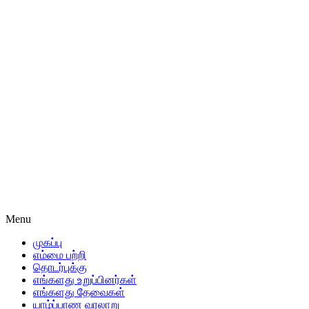
Menu
முகப்பு
எம்மை பற்றி
தொடர்புக்கு
எங்களது உறுப்பினர்கள்
எங்களது தேவைகள்
யாழ்ப்பாண வரலாறு