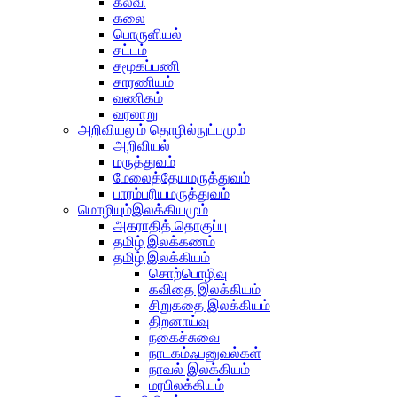
கல்வி
கலை
பொருளியல்
சட்டம்
சமூகப்பணி
சாரணியம்
வணிகம்
வரலாறு
அறிவியலும் தொழில்நுட்பமும்
அறிவியல்
மருத்துவம்
மேலைத்தேயமருத்துவம்
பாரம்பரியமருத்துவம்
மொழியும்இலக்கியமும்
அகராதித் தொகுப்பு
தமிழ் இலக்கணம்
தமிழ் இலக்கியம்
சொற்பொழிவு
கவிதை இலக்கியம்
சிறுகதை இலக்கியம்
திறனாய்வு
நகைச்சுவை
நாடகம்ஃபனுவல்கள்
நாவல் இலக்கியம்
மரபிலக்கியம்