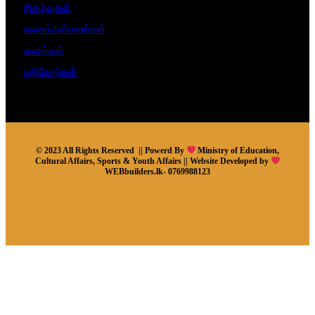
நிகழ்வுகள்
வணக்கஸ்தலங்கள்
வளங்கள்
பதிவேடுகள்
© 2023 All Rights Reserved || Powerd By
Ministry of Education,
Cultural Affairs, Sports & Youth Affairs || Website Developed by
WEBbuilders.lk- 0769988123