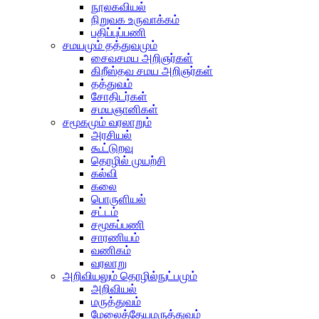
நூலகவியல்
நிறுவக உருவாக்கம்
பதிப்புப்பணி
சமயமும் தத்துவமும்
சைவசமய அறிஞர்கள்
கிறீஸ்தவ சமய அறிஞர்கள்
தத்துவம்
சோதிடர்கள்
சமயஞானிகள்
சமூகமும் வரலாறும்
அரசியல்
கூட்டுறவு
தொழில் முயற்சி
கல்வி
கலை
பொருளியல்
சட்டம்
சமூகப்பணி
சாரணியம்
வணிகம்
வரலாறு
அறிவியலும் தொழில்நுட்பமும்
அறிவியல்
மருத்துவம்
மேலைத்தேயமருத்துவம்