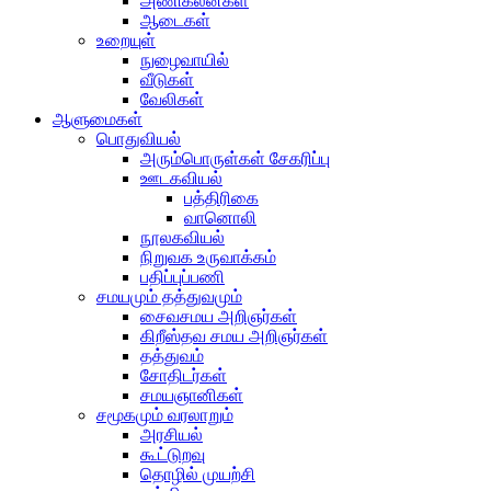
அணிகலன்கள்
ஆடைகள்
உறையுள்
நுழைவாயில்
வீடுகள்
வேலிகள்
ஆளுமைகள்
பொதுவியல்
அரும்பொருள்கள் சேகரிப்பு
ஊடகவியல்
பத்திரிகை
வானொலி
நூலகவியல்
நிறுவக உருவாக்கம்
பதிப்புப்பணி
சமயமும் தத்துவமும்
சைவசமய அறிஞர்கள்
கிறீஸ்தவ சமய அறிஞர்கள்
தத்துவம்
சோதிடர்கள்
சமயஞானிகள்
சமூகமும் வரலாறும்
அரசியல்
கூட்டுறவு
தொழில் முயற்சி