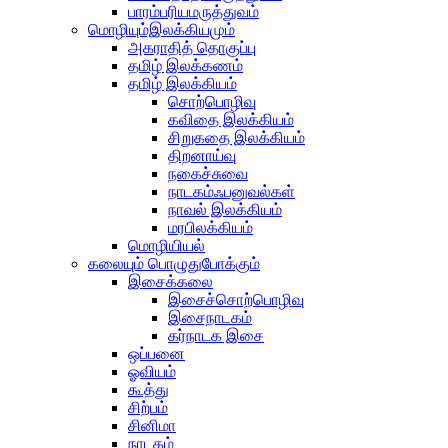
பாரம்பரியமருத்துவம்
மொழியும்இலக்கியமும்
அகராதித் தொகுப்பு
தமிழ் இலக்கணம்
தமிழ் இலக்கியம்
சொற்பொழிவு
கவிதை இலக்கியம்
சிறுகதை இலக்கியம்
திறனாய்வு
நகைச்சுவை
நாடகம்ஃபனுவல்கள்
நாவல் இலக்கியம்
மரபிலக்கியம்
மொழியியல்
கலையும் பொழுதுபோக்கும்
இசைக்கலை
இசைச்சொற்பொழிவு
இசைநாடகம்
கர்நாடக இசை
ஒப்பனை
ஓவியம்
கூத்து
சிற்பம்
சினிமா
நாடகம்