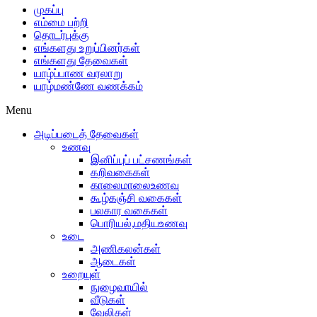
முகப்பு
எம்மை பற்றி
தொடர்புக்கு
எங்களது உறுப்பினர்கள்
எங்களது தேவைகள்
யாழ்ப்பாண வரலாறு
யாழ்மண்ணே வணக்கம்
Menu
அடிப்படைத் தேவைகள்
உணவு
இனிப்புப் பட்சணங்கள்
கறிவகைகள்
காலைமாலைஉணவு
கூழ்கஞ்சி வகைகள்
பலகார வகைகள்
பொரியல்,மதியஉணவு
உடை
அணிகலன்கள்
ஆடைகள்
உறையுள்
நுழைவாயில்
வீடுகள்
வேலிகள்