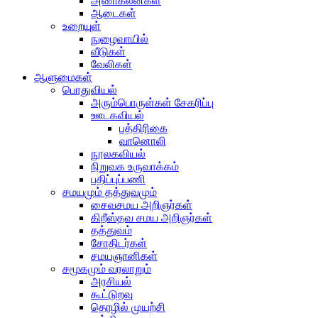
அணிகலன்கள்
ஆடைகள்
உறையுள்
நுழைவாயில்
வீடுகள்
வேலிகள்
ஆளுமைகள்
பொதுவியல்
அரும்பொருள்கள் சேகரிப்பு
ஊடகவியல்
பத்திரிகை
வானொலி
நூலகவியல்
நிறுவக உருவாக்கம்
பதிப்புப்பணி
சமயமும் தத்துவமும்
சைவசமய அறிஞர்கள்
கிறீஸ்தவ சமய அறிஞர்கள்
தத்துவம்
சோதிடர்கள்
சமயஞானிகள்
சமூகமும் வரலாறும்
அரசியல்
கூட்டுறவு
தொழில் முயற்சி