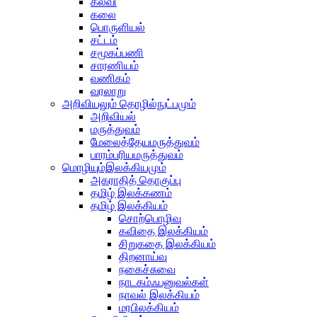
கல்வி
கலை
பொருளியல்
சட்டம்
சமூகப்பணி
சாரணியம்
வணிகம்
வரலாறு
அறிவியலும் தொழில்நுட்பமும்
அறிவியல்
மருத்துவம்
மேலைத்தேயமருத்துவம்
பாரம்பரியமருத்துவம்
மொழியும்இலக்கியமும்
அகராதித் தொகுப்பு
தமிழ் இலக்கணம்
தமிழ் இலக்கியம்
சொற்பொழிவு
கவிதை இலக்கியம்
சிறுகதை இலக்கியம்
திறனாய்வு
நகைச்சுவை
நாடகம்ஃபனுவல்கள்
நாவல் இலக்கியம்
மரபிலக்கியம்