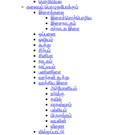
மொழியியல்
கலையும் பொழுதுபோக்கும்
இசைக்கலை
இசைச்சொற்பொழிவு
இசைநாடகம்
கர்நாடக இசை
ஒப்பனை
ஓவியம்
கூத்து
சிற்பம்
சினிமா
நாடகம்
நாட்டியம்
பண்ணிசை
வசந்தன் கூத்து
வாத்திய இசை
ஆர்மோனியம்
உடுக்கு
தவில்
நாதஸ்வரம்
பல்லியம்
மிருதங்கம்
வயலின்
வீணை
வில்லுப்பாட்டு