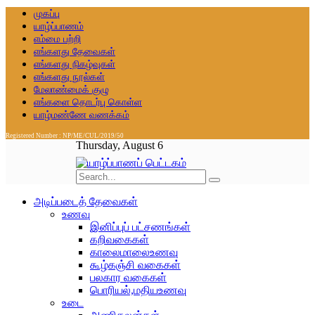
முகப்பு
யாழ்ப்பாணம்
எம்மை பற்றி
எங்களது தேவைகள்
எங்களது நிகழ்வுகள்
எங்களது நூல்கள்
மேலாண்மைக் குழு
எங்களை தொடர்பு கொள்ள
யாழ்மண்ணே வணக்கம்
Registered Number : NP/ME/CUL/2019/50
Thursday, August 6
அடிப்படைத் தேவைகள்
உணவு
இனிப்புப் பட்சணங்கள்
கறிவகைகள்
காலைமாலைஉணவு
கூழ்கஞ்சி வகைகள்
பலகார வகைகள்
பொரியல்,மதியஉணவு
உடை