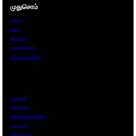
முதுசொம்
உணவு
உடை
உறையுள்
உபகரணங்கள்
கட்டமைப்புக்கள்
கலைகள்
நிகழ்வுகள்
வணக்கஸ்தலங்கள்
வளங்கள்
பதிவேடுகள்