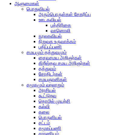
ஆளுமைகள்
பொதுவியல்
அரும்பொருள்கள் சேகரிப்பு
ஊடகவியல்
பத்திரிகை
வானொலி
நூலகவியல்
நிறுவக உருவாக்கம்
பதிப்புப்பணி
சமயமும் தத்துவமும்
சைவசமய அறிஞர்கள்
கிறீஸ்தவ சமய அறிஞர்கள்
தத்துவம்
சோதிடர்கள்
சமயஞானிகள்
சமூகமும் வரலாறும்
அரசியல்
கூட்டுறவு
தொழில் முயற்சி
கல்வி
கலை
பொருளியல்
சட்டம்
சமூகப்பணி
சாரணியம்