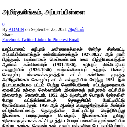
அமிர்தலிங்கம், அப்பாப்பிள்ளை
0
By
ADMIN
on
September 23, 2021
அரசியல்
Share
Facebook
Twitter
LinkedIn
Pinterest
Email
யாழ்ப்பாணம் சுழிபுரம் பண்ணாகத்தைச் சேர்ந்த சின்னட்டி
அப்பாப்பிள்ளைக்கும் வள்ளியம்மைக்கும் 1927.08.27 ஆம் நாள்
பிறந்தவர். பண்ணாகம் மெய்கண்டான் மகா வித்தியாலயத்தில்
ஆரம்பக் கல்வியையும் (1931-1936), சுழிபுரம் விக்டோரியா
கல்லூரியில் (1936-1946) உயர்கல்வியையும் கற்றார். பின்னர்
கொழும்பு பல்கலைக்கழகத்தில் சட்டக் கல்வியை முடித்த
அமிர்தலிங்கம் கொழும்பு சட்டக் கல்லூரியில் சேர்ந்து 1951 இல்
நியாயவாதியாக பட்டம் பெற்று வெளியேறினார். சட்டத்துறையைக்
கைவிட்டு தந்தை செல்வாவின் இலங்கைத் தமிழரசுக் கட்சியில்
இணைந்து கொண்டார். 1952 ஆம் ஆண்டின் பொதுத் தேர்தலின்
போது வட்டுக்கோட்டைத் தொகுதியில் போட்டியிட்டு
தோல்வியடைந்தார். 1956 ஆம் ஆண்டு பொதுத்தேர்தலில் மீண்டும்
வட்டுக்கோட்டைத் தொகுதியில் போட்டியிட்டு வெற்றிபெற்று
இலங்கை பாராளுமன்றம் சென்றார். இலங்கையில் தமிழர்
உரிமைகளுக்காகக் கட்சி நடத்திய போராட்டங்களில் முன்னணியில்
நின்று கலந்து கொண்டதன் மூலம் மக்களிடையே புகழ்பெற்றார்.