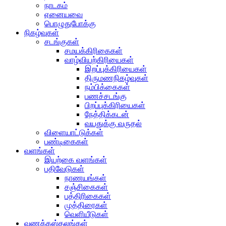
நாடகம்
ஏனையவை
பொழுதுபோக்கு
நிகழ்வுகள்
சடங்குகள்
சமயக்கிரிகைகள்
வாழ்வியற்கிரியைகள்
இறப்புக்கிரியைகள்
திருமணநிகழ்வுகள்
நம்பிக்கைகள்
பணச்சடங்கு
பிறப்புக்கிரியைகள்
நேத்திக்கடன்
வயதுக்கு வருதல்
விளையாட்டுக்கள்
பண்டிகைகள்
வளங்கள்
இயற்கை வளங்கள்
பதிவேடுகள்
நாணயங்கள்
சஞ்சிகைகள்
பத்திரிகைகள்
முத்திரைகள்
வெளியீடுகள்
வணக்கஸ்தலங்கள்