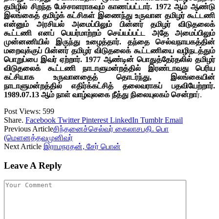
தமிழில் சிறந்த பேச்சாளராகவும் காணப்பட்டார். 1972 ஆம் ஆண்டு
இலங்கைத் தமிழ்க் கட்சிகள் இணைந்து உருவான தமிழர் கூட்டணி
என்னும் அரசியல் அமைப்பிலும் பின்னர் தமிழர் விடுதலைக்
கூட்டணி எனப் பெயர்மாற்றம் செய்யப்பட்ட அதே அமைப்பிலும்
முன்னணியில் இருந்து உழைத்தார். தந்தை செல்வநாயகத்தின்
மறைவுக்குப் பின்னர் தமிழர் விடுதலைக் கூட்டணியை வழிநடத்தும்
பொறுப்பை இவர் ஏற்றார். 1977 ஆண்டின் பொதுத்தேர்தலில் தமிழர்
விடுதலைக் கூட்டணி நாடாளுமன்றத்தில் இரண்டாவது பெரிய
கட்சியாக உருவானதைத் தொடர்ந்து, இலங்கையின்
நாடாளுமன்றத்தில் எதிர்க்கட்சித் தலைவராகப் பதவியேற்றார்.
1989.07.13 ஆம் நாள் வாழ்வுலகை நீத்து நிலையுலகம் சென்றா
ர்.
Post Views:
599
Share.
Facebook
Twitter
Pinterest
LinkedIn
Tumblr
Email
Previous Article
சிந்தனைச்செல்வர் கைலாசபதி. பொ
(மௌனத்தவமுனிவர்
Next Article
இராமநாதன், சேர் பொன்
Leave A Reply