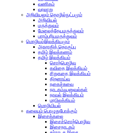
வணிகம்
வரலாறு
அறிவியலும் தொழில்நுட்பமும்
அறிவியல்
மருத்துவம்
மேலைத்தேயமருத்துவம்
பாரம்பரியமருத்துவம்
மொழியும்இலக்கியமும்
அகராதித் தொகுப்பு
தமிழ் இலக்கணம்
தமிழ் இலக்கியம்
சொற்பொழிவு
கவிதை இலக்கியம்
சிறுகதை இலக்கியம்
திறனாய்வு
நகைச்சுவை
நாடகம்ஃபனுவல்கள்
நாவல் இலக்கியம்
மரபிலக்கியம்
மொழியியல்
கலையும் பொழுதுபோக்கும்
இசைக்கலை
இசைச்சொற்பொழிவு
இசைநாடகம்
கர்நாடக இசை