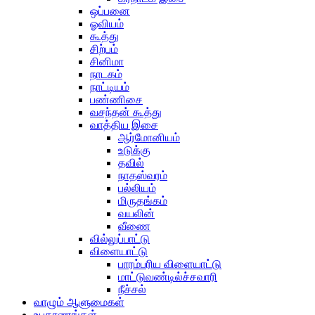
ஒப்பனை
ஓவியம்
கூத்து
சிற்பம்
சினிமா
நாடகம்
நாட்டியம்
பண்ணிசை
வசந்தன் கூத்து
வாத்திய இசை
ஆர்மோனியம்
உடுக்கு
தவில்
நாதஸ்வரம்
பல்லியம்
மிருதங்கம்
வயலின்
வீணை
வில்லுப்பாட்டு
விளையாட்டு
பாரம்பரிய விளையாட்டு
மாட்டுவண்டில்ச்சவாரி
நீச்சல்
வாழும் ஆளுமைகள்
உபகரணங்கள்