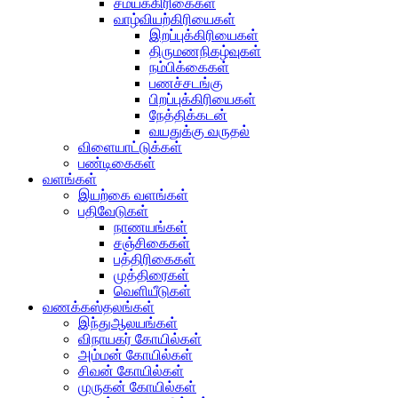
சமயக்கிரிகைகள்
வாழ்வியற்கிரியைகள்
இறப்புக்கிரியைகள்
திருமணநிகழ்வுகள்
நம்பிக்கைகள்
பணச்சடங்கு
பிறப்புக்கிரியைகள்
நேத்திக்கடன்
வயதுக்கு வருதல்
விளையாட்டுக்கள்
பண்டிகைகள்
வளங்கள்
இயற்கை வளங்கள்
பதிவேடுகள்
நாணயங்கள்
சஞ்சிகைகள்
பத்திரிகைகள்
முத்திரைகள்
வெளியீடுகள்
வணக்கஸ்தலங்கள்
இந்துஆலயங்கள்
விநாயகர் கோயில்கள்
அம்மன் கோயில்கள்
சிவன் கோயில்கள்
முருகன் கோயில்கள்