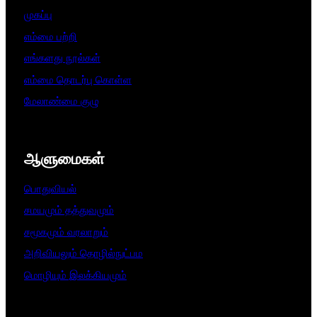
முகப்பு
எம்மை பற்றி
எங்களது நூல்கள்
எம்மை தொடர்பு கொள்ள
மேலாண்மை குழு
ஆளுமைகள்​
பொதுவியல்
சமயமும் தத்துவமும்
சமூகமும் வரலாறும்
அறிவியலும் தொழில்நுட்பம
மொழியும் இலக்கியமும்