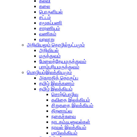
கல்வி
கலை
பொருளியல்
சட்டம்
சமூகப்பணி
சாரணியம்
வணிகம்
வரலாறு
அறிவியலும் தொழில்நுட்பமும்
அறிவியல்
மருத்துவம்
மேலைத்தேயமருத்துவம்
பாரம்பரியமருத்துவம்
மொழியும்இலக்கியமும்
அகராதித் தொகுப்பு
தமிழ் இலக்கணம்
தமிழ் இலக்கியம்
சொற்பொழிவு
கவிதை இலக்கியம்
சிறுகதை இலக்கியம்
திறனாய்வு
நகைச்சுவை
நாடகம்ஃபனுவல்கள்
நாவல் இலக்கியம்
மரபிலக்கியம்