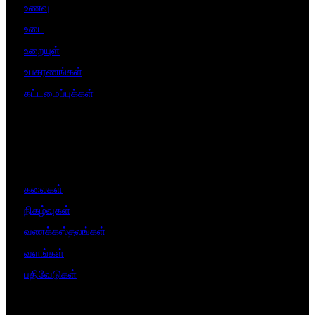
உணவு
உடை
உறையுள்
உபகரணங்கள்
கட்டமைப்புக்கள்
கலைகள்
நிகழ்வுகள்
வணக்கஸ்தலங்கள்
வளங்கள்
பதிவேடுகள்