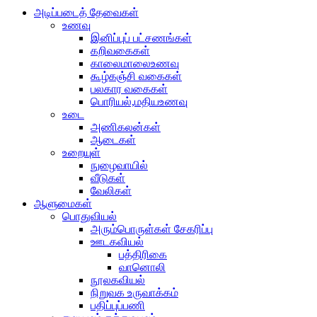
அடிப்படைத் தேவைகள்
உணவு
இனிப்புப் பட்சணங்கள்
கறிவகைகள்
காலைமாலைஉணவு
கூழ்கஞ்சி வகைகள்
பலகார வகைகள்
பொரியல்,மதியஉணவு
உடை
அணிகலன்கள்
ஆடைகள்
உறையுள்
நுழைவாயில்
வீடுகள்
வேலிகள்
ஆளுமைகள்
பொதுவியல்
அரும்பொருள்கள் சேகரிப்பு
ஊடகவியல்
பத்திரிகை
வானொலி
நூலகவியல்
நிறுவக உருவாக்கம்
பதிப்புப்பணி