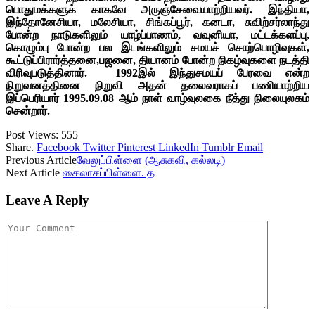
பொதுமக்களுக் காகவே அருஞ்சேவையாற்றியவர். இந்தியா,
இந்தோனேசியா, மலேசியா, சிங்கப்பூர், கனடா, சுவிற்சர்லாந்து
போன்ற நாடுகளிலும் யாழ்ப்பாணம், வவுனியா, மட்டக்களப்பு,
கொழும்பு போன்ற பல இடங்களிலும் சமயச் சொற்பொழிவுகள்,
கூட்டுப்பிரார்த்தனை,பஜனை, தியானம் போன்ற நிகழ்வுகளை நடத்தி
விரிவுபடுத்தினார். 1992இல் இந்துசமயப் பேரவை என்ற
நிறுவனத்தினை நிறுவி அதன் தலைவராகப் பணியாற்றிய
இப்பெரியார் 1995.09.08 ஆம் நாள் வாழ்வுலகை நீத்து நிலையுலகம்
சென்றார்.
Post Views:
555
Share.
Facebook
Twitter
Pinterest
LinkedIn
Tumblr
Email
Previous Article
வேலுப்பிள்ளை (ஆசுகவி, கல்லடி)
Next Article
கைலாசப்பிள்ளை. த
Leave A Reply