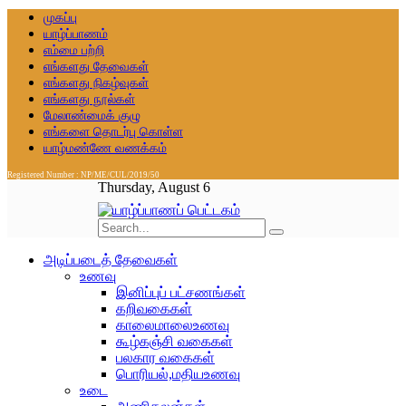
முகப்பு
யாழ்ப்பாணம்
எம்மை பற்றி
எங்களது தேவைகள்
எங்களது நிகழ்வுகள்
எங்களது நூல்கள்
மேலாண்மைக் குழு
எங்களை தொடர்பு கொள்ள
யாழ்மண்ணே வணக்கம்
Registered Number : NP/ME/CUL/2019/50
Thursday, August 6
அடிப்படைத் தேவைகள்
உணவு
இனிப்புப் பட்சணங்கள்
கறிவகைகள்
காலைமாலைஉணவு
கூழ்கஞ்சி வகைகள்
பலகார வகைகள்
பொரியல்,மதியஉணவு
உடை