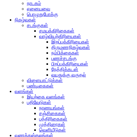
நாடகம்
ஏனையவை
பொழுதுபோக்கு
நிகழ்வுகள்
சடங்குகள்
சமயக்கிரிகைகள்
வாழ்வியற்கிரியைகள்
இறப்புக்கிரியைகள்
திருமணநிகழ்வுகள்
நம்பிக்கைகள்
பணச்சடங்கு
பிறப்புக்கிரியைகள்
நேத்திக்கடன்
வயதுக்கு வருதல்
விளையாட்டுக்கள்
பண்டிகைகள்
வளங்கள்
இயற்கை வளங்கள்
பதிவேடுகள்
நாணயங்கள்
சஞ்சிகைகள்
பத்திரிகைகள்
முத்திரைகள்
வெளியீடுகள்
வணக்கஸ்தலங்கள்