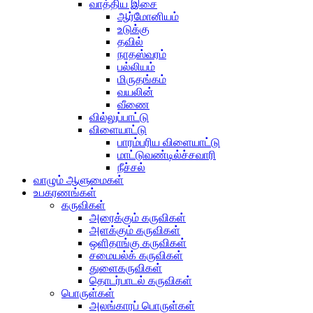
வாத்திய இசை
ஆர்மோனியம்
உடுக்கு
தவில்
நாதஸ்வரம்
பல்லியம்
மிருதங்கம்
வயலின்
வீணை
வில்லுப்பாட்டு
விளையாட்டு
பாரம்பரிய விளையாட்டு
மாட்டுவண்டில்ச்சவாரி
நீச்சல்
வாழும் ஆளுமைகள்
உபகரணங்கள்
கருவிகள்
அரைக்கும் கருவிகள்
அளக்கும் கருவிகள்
ஒளிதாங்கு கருவிகள்
சமையல்க் கருவிகள்
துளைகருவிகள்
தொடர்பாடல் கருவிகள்
பொருள்கள்
அலங்காரப் பொருள்கள்