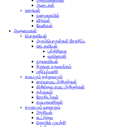
அணிகலன்கள்
ஆடைகள்
உறையுள்
நுழைவாயில்
வீடுகள்
வேலிகள்
ஆளுமைகள்
பொதுவியல்
அரும்பொருள்கள் சேகரிப்பு
ஊடகவியல்
பத்திரிகை
வானொலி
நூலகவியல்
நிறுவக உருவாக்கம்
பதிப்புப்பணி
சமயமும் தத்துவமும்
சைவசமய அறிஞர்கள்
கிறீஸ்தவ சமய அறிஞர்கள்
தத்துவம்
சோதிடர்கள்
சமயஞானிகள்
சமூகமும் வரலாறும்
அரசியல்
கூட்டுறவு
தொழில் முயற்சி