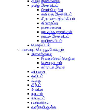
தமிழ் இலக்கணம்
தமிழ் இலக்கியம்
சொற்பொழிவு
கவிதை இலக்கியம்
சிறுகதை இலக்கியம்
திறனாய்வு
நகைச்சுவை
நாடகம்ஃபனுவல்கள்
நாவல் இலக்கியம்
மரபிலக்கியம்
மொழியியல்
கலையும் பொழுதுபோக்கும்
இசைக்கலை
இசைச்சொற்பொழிவு
இசைநாடகம்
கர்நாடக இசை
ஒப்பனை
ஓவியம்
கூத்து
சிற்பம்
சினிமா
நாடகம்
நாட்டியம்
பண்ணிசை
வசந்தன் கூத்து