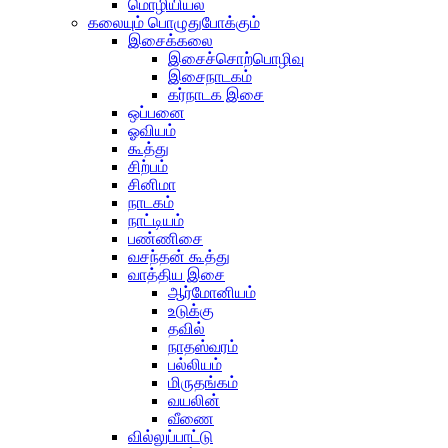
மொழியியல்
கலையும் பொழுதுபோக்கும்
இசைக்கலை
இசைச்சொற்பொழிவு
இசைநாடகம்
கர்நாடக இசை
ஒப்பனை
ஓவியம்
கூத்து
சிற்பம்
சினிமா
நாடகம்
நாட்டியம்
பண்ணிசை
வசந்தன் கூத்து
வாத்திய இசை
ஆர்மோனியம்
உடுக்கு
தவில்
நாதஸ்வரம்
பல்லியம்
மிருதங்கம்
வயலின்
வீணை
வில்லுப்பாட்டு