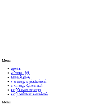
Menu
முகப்பு
எம்மை பற்றி
தொடர்புக்கு
எங்களது உறுப்பினர்கள்
எங்களது தேவைகள்
யாழ்ப்பாண வரலாறு
யாழ்மண்ணே வணக்கம்
Menu