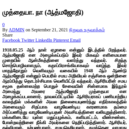
முத்தையா. நா (ஆத்மஜோதி)
0
By
ADMIN
on
September 21, 2021
நிறுவக உருவாக்கம்
Share
Facebook
Twitter
LinkedIn
Pinterest
Email
1918.05.25 ஆம் நாள் ஏழாலை என்னும் இடத்தில் பிறந்தவர்.
ஆத்மஜோதி என அழைக்கப்படும் இவர் மிகவும் எளிமையான
முறையில் ஆன்மீகத்தினை வளர்த்து வந்தவர். சிறந்த
சொற்பொழிவாளரும், கதாப்பிரசங்கியாகவும் வாழ்ந்த இவர்
மாதந்தோறும் வெளிவரும் வகையில் 1948 ஆம் ஆண்டு
ஆத்மஜோதி என்னும் பெயரில் சமய அறிவியல் சஞ்சிகை ஒன்றினை
ஆரம்பித்து தொடர்ச்சியாக வெளியிட்டு வந்தவர். ஆசிரியரின் சமய
சமூக தன்னலமற்ற பொதுச் சேவையின் சின்னமாக இந்நூல்
அமைந்து அவரை ஆத்மஜோதி முத்தையா என
அழைக்கப்படலானார். நாவலப்பிட்டியில் ஆசிரியராகப் பணியாற்றிய
காலத்தில் மக்களின் அவல நிலையையுணர்ந்து எதிர்காலத்தில்
அனைவரும் சிறப்பாக வாழவேண்டிய காரணமாக தம்மை
அர்ப்பணித்து வாழவேண்டியதன் அவசியத்தினை வலியுறுத்தினார்.
மக்களிடையே யுள்ள மதுப்பழக்கம், களியாட்டம், வீண்சண்டை
போன்றவற்றினை நீக்கி அவர்களை நெறிப்படுத்தினார். ஆசிரியர்,
கல்விமான், நற்பண்பாளர், சமயநெறியாளர், தமக்கென வாழாது