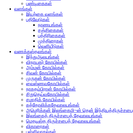
பண்டிகைகள்
வளங்கள்
இயற்கை வளங்கள்
பதிவேடுகள்
நாணயங்கள்
சஞ்சிகைகள்
பத்திரிகைகள்
முத்திரைகள்
வெளியீடுகள்
வணக்கஸ்தலங்கள்
இந்துஆலயங்கள்
விநாயகர் கோயில்கள்
அம்மன் கோயில்கள்
சிவன் கோயில்கள்
முருகன் கோயில்கள்
வைஸ்ணவகோயில்கள்
நாகதம்பிரான் கோயில்கள்
சிறுதெய்வகோயில்கள்
சமாதிக் கோயில்கள்
கத்தோலிக்கதேவாலயங்கள்
அமெரிக்கன் இலங்கைமி~ன் தென் இந்தியத்திருச்சபை
இலங்கைத் திருச்சபைத் தேவாலயங்கள்
மெதடிஸ்த திருச்சபைத் தேவாலயங்கள்
விகாரைகள்
பள்ளிவாசல்கள்