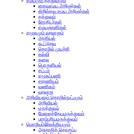
சமயமும் தத்துவமும்
சைவசமய அறிஞர்கள்
கிறீஸ்தவ சமய அறிஞர்கள்
தத்துவம்
சோதிடர்கள்
சமயஞானிகள்
சமூகமும் வரலாறும்
அரசியல்
கூட்டுறவு
தொழில் முயற்சி
கல்வி
கலை
பொருளியல்
சட்டம்
சமூகப்பணி
சாரணியம்
வணிகம்
வரலாறு
அறிவியலும் தொழில்நுட்பமும்
அறிவியல்
மருத்துவம்
மேலைத்தேயமருத்துவம்
பாரம்பரியமருத்துவம்
மொழியும்இலக்கியமும்
அகராதித் தொகுப்பு