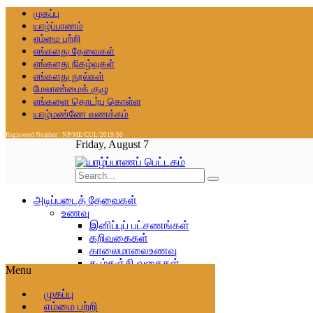
முகப்பு
யாழ்ப்பாணம்
எம்மை பற்றி
எங்களது தேவைகள்
எங்களது நிகழ்வுகள்
எங்களது நூல்கள்
மேலாண்மைக் குழு
எங்களை தொடர்பு கொள்ள
யாழ்மண்ணே வணக்கம்
Registered Number : NP/ME/CUL/2019/50
Friday, August 7
அடிப்படைத் தேவைகள்
உணவு
இனிப்புப் பட்சணங்கள்
கறிவகைகள்
காலைமாலைஉணவு
கூழ்கஞ்சி வகைகள்
Menu
பலகார வகைகள்
பொரியல்,மதியஉணவு
முகப்பு
உடை
எம்மை பற்றி