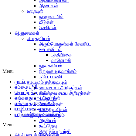
அணிகலன்கள்
ஆடைகள்
உறையுள்
நுழைவாயில்
வீடுகள்
வேலிகள்
ஆளுமைகள்
பொதுவியல்
அரும்பொருள்கள் சேகரிப்பு
ஊடகவியல்
பத்திரிகை
வானொலி
நூலகவியல்
Menu
நிறுவக உருவாக்கம்
பதிப்புப்பணி
முகப்பு
சமயமும் தத்துவமும்
எம்மை பற்றி
சைவசமய அறிஞர்கள்
தொடர்புக்கு
கிறீஸ்தவ சமய அறிஞர்கள்
எங்களது உறுப்பினர்கள்
தத்துவம்
எங்களது தேவைகள்
சோதிடர்கள்
யாழ்ப்பாண வரலாறு
சமயஞானிகள்
யாழ்மண்ணே வணக்கம்
சமூகமும் வரலாறும்
அரசியல்
Menu
கூட்டுறவு
தொழில் முயற்சி
அடிப்படைத் தேவைகள்