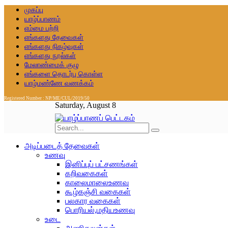
முகப்பு
யாழ்ப்பாணம்
எம்மை பற்றி
எங்களது தேவைகள்
எங்களது நிகழ்வுகள்
எங்களது நூல்கள்
மேலாண்மைக் குழு
எங்களை தொடர்பு கொள்ள
யாழ்மண்ணே வணக்கம்
Registered Number : NP/ME/CUL/2019/50
Saturday, August 8
அடிப்படைத் தேவைகள்
உணவு
இனிப்புப் பட்சணங்கள்
கறிவகைகள்
காலைமாலைஉணவு
கூழ்கஞ்சி வகைகள்
பலகார வகைகள்
பொரியல்,மதியஉணவு
உடை