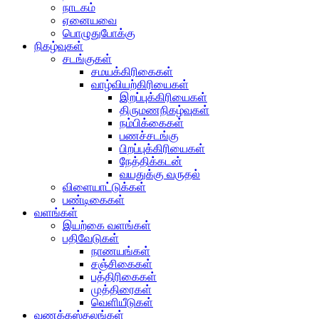
நாடகம்
ஏனையவை
பொழுதுபோக்கு
நிகழ்வுகள்
சடங்குகள்
சமயக்கிரிகைகள்
வாழ்வியற்கிரியைகள்
இறப்புக்கிரியைகள்
திருமணநிகழ்வுகள்
நம்பிக்கைகள்
பணச்சடங்கு
பிறப்புக்கிரியைகள்
நேத்திக்கடன்
வயதுக்கு வருதல்
விளையாட்டுக்கள்
பண்டிகைகள்
வளங்கள்
இயற்கை வளங்கள்
பதிவேடுகள்
நாணயங்கள்
சஞ்சிகைகள்
பத்திரிகைகள்
முத்திரைகள்
வெளியீடுகள்
வணக்கஸ்தலங்கள்