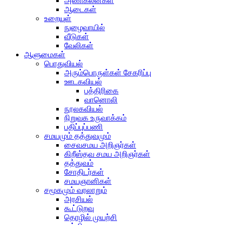
அணிகலன்கள்
ஆடைகள்
உறையுள்
நுழைவாயில்
வீடுகள்
வேலிகள்
ஆளுமைகள்
பொதுவியல்
அரும்பொருள்கள் சேகரிப்பு
ஊடகவியல்
பத்திரிகை
வானொலி
நூலகவியல்
நிறுவக உருவாக்கம்
பதிப்புப்பணி
சமயமும் தத்துவமும்
சைவசமய அறிஞர்கள்
கிறீஸ்தவ சமய அறிஞர்கள்
தத்துவம்
சோதிடர்கள்
சமயஞானிகள்
சமூகமும் வரலாறும்
அரசியல்
கூட்டுறவு
தொழில் முயற்சி