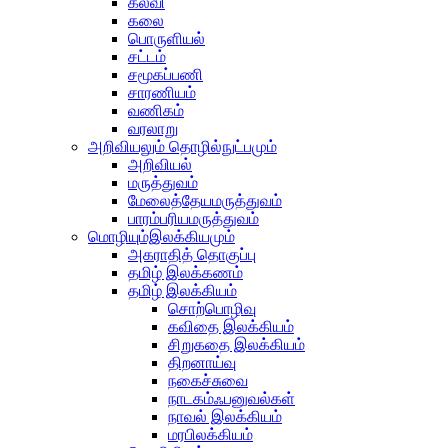
கல்வி
கலை
பொருளியல்
சட்டம்
சமூகப்பணி
சாரணியம்
வணிகம்
வரலாறு
அறிவியலும் தொழில்நுட்பமும்
அறிவியல்
மருத்துவம்
மேலைத்தேயமருத்துவம்
பாரம்பரியமருத்துவம்
மொழியும்இலக்கியமும்
அகராதித் தொகுப்பு
தமிழ் இலக்கணம்
தமிழ் இலக்கியம்
சொற்பொழிவு
கவிதை இலக்கியம்
சிறுகதை இலக்கியம்
திறனாய்வு
நகைச்சுவை
நாடகம்ஃபனுவல்கள்
நாவல் இலக்கியம்
மரபிலக்கியம்