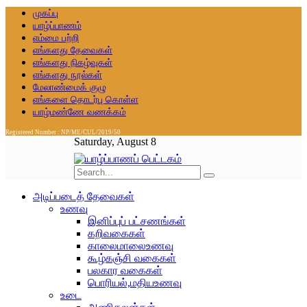
முகப்பு
யாழ்ப்பாணம்
எம்மை பற்றி
எங்களது தேவைகள்
எங்களது நிகழ்வுகள்
எங்களது நூல்கள்
மேலாண்மைக் குழு
எங்களை தொடர்பு கொள்ள
யாழ்மண்ணே வணக்கம்
Registered Number : NP/ME/CUL/2019/50
Saturday, August 8
அடிப்படைத் தேவைகள்
உணவு
இனிப்புப் பட்சணங்கள்
கறிவகைகள்
காலைமாலைஉணவு
கூழ்கஞ்சி வகைகள்
பலகார வகைகள்
பொரியல்,மதியஉணவு
உடை