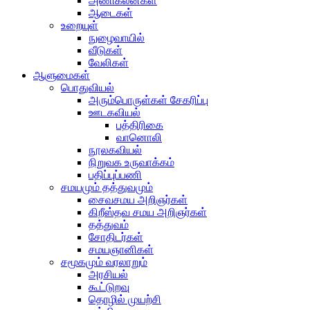
அணிகலன்கள்
ஆடைகள்
உறையுள்
நுழைவாயில்
வீடுகள்
வேலிகள்
ஆளுமைகள்
பொதுவியல்
அரும்பொருள்கள் சேகரிப்பு
ஊடகவியல்
பத்திரிகை
வானொலி
நூலகவியல்
நிறுவக உருவாக்கம்
பதிப்புப்பணி
சமயமும் தத்துவமும்
சைவசமய அறிஞர்கள்
கிறீஸ்தவ சமய அறிஞர்கள்
தத்துவம்
சோதிடர்கள்
சமயஞானிகள்
சமூகமும் வரலாறும்
அரசியல்
கூட்டுறவு
தொழில் முயற்சி