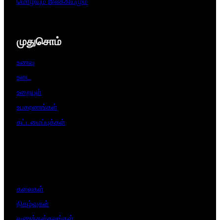
மொழியும் இலக்கியமும்
முதுசொம்
உணவு
உடை
உறையுள்
உபகரணங்கள்
கட்டமைப்புக்கள்
கலைகள்
நிகழ்வுகள்
வணக்கஸ்தலங்கள்