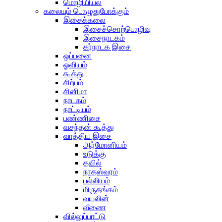
மொழியியல்
கலையும் பொழுதுபோக்கும்
இசைக்கலை
இசைச்சொற்பொழிவு
இசைநாடகம்
கர்நாடக இசை
ஒப்பனை
ஓவியம்
கூத்து
சிற்பம்
சினிமா
நாடகம்
நாட்டியம்
பண்ணிசை
வசந்தன் கூத்து
வாத்திய இசை
ஆர்மோனியம்
உடுக்கு
தவில்
நாதஸ்வரம்
பல்லியம்
மிருதங்கம்
வயலின்
வீணை
வில்லுப்பாட்டு