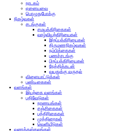
நாடகம்
ஏனையவை
பொழுதுபோக்கு
நிகழ்வுகள்
சடங்குகள்
சமயக்கிரிகைகள்
வாழ்வியற்கிரியைகள்
இறப்புக்கிரியைகள்
திருமணநிகழ்வுகள்
நம்பிக்கைகள்
பணச்சடங்கு
பிறப்புக்கிரியைகள்
நேத்திக்கடன்
வயதுக்கு வருதல்
விளையாட்டுக்கள்
பண்டிகைகள்
வளங்கள்
இயற்கை வளங்கள்
பதிவேடுகள்
நாணயங்கள்
சஞ்சிகைகள்
பத்திரிகைகள்
முத்திரைகள்
வெளியீடுகள்
வணக்கஸ்தலங்கள்