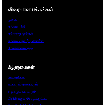
விரைவான பக்கங்கள்
முகப்பு
எம்மை பற்றி
எங்களது நூல்கள்
எம்மை தொடர்பு கொள்ள
மேலாண்மை குழு
ஆளுமைகள்​
பொதுவியல்
சமயமும் தத்துவமும்
சமூகமும் வரலாறும்
அறிவியலும் தொழில்நுட்பம