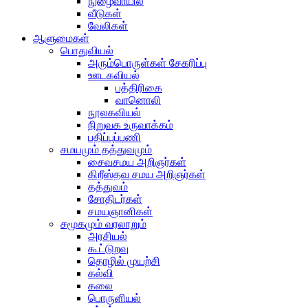
நுழைவாயில்
வீடுகள்
வேலிகள்
ஆளுமைகள்
பொதுவியல்
அரும்பொருள்கள் சேகரிப்பு
ஊடகவியல்
பத்திரிகை
வானொலி
நூலகவியல்
நிறுவக உருவாக்கம்
பதிப்புப்பணி
சமயமும் தத்துவமும்
சைவசமய அறிஞர்கள்
கிறீஸ்தவ சமய அறிஞர்கள்
தத்துவம்
சோதிடர்கள்
சமயஞானிகள்
சமூகமும் வரலாறும்
அரசியல்
கூட்டுறவு
தொழில் முயற்சி
கல்வி
கலை
பொருளியல்