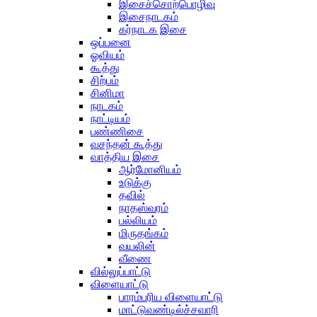
இசைச்சொற்பொழிவு
இசைநாடகம்
கர்நாடக இசை
ஒப்பனை
ஓவியம்
கூத்து
சிற்பம்
சினிமா
நாடகம்
நாட்டியம்
பண்ணிசை
வசந்தன் கூத்து
வாத்திய இசை
ஆர்மோனியம்
உடுக்கு
தவில்
நாதஸ்வரம்
பல்லியம்
மிருதங்கம்
வயலின்
வீணை
வில்லுப்பாட்டு
விளையாட்டு
பாரம்பரிய விளையாட்டு
மாட்டுவண்டில்ச்சவாரி