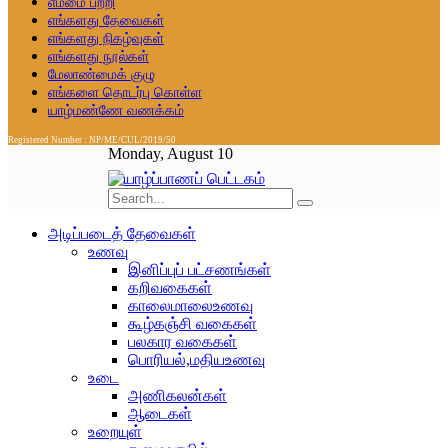
எம்மை பற்றி
எங்களது தேவைகள்
எங்களது நிகழ்வுகள்
எங்களது நூல்கள்
மேலாண்மைக் குழு
எங்களை தொடர்பு கொள்ள
யாழ்மண்ணே வணக்கம்
Registered Number : NP/ME/CUL/2019/50
Monday, August 10
அடிப்படைத் தேவைகள்
உணவு
இனிப்புப் பட்சணங்கள்
கறிவகைகள்
காலைமாலைஉணவு
கூழ்கஞ்சி வகைகள்
பலகார வகைகள்
பொரியல்,மதியஉணவு
உடை
அணிகலன்கள்
ஆடைகள்
உறையுள்