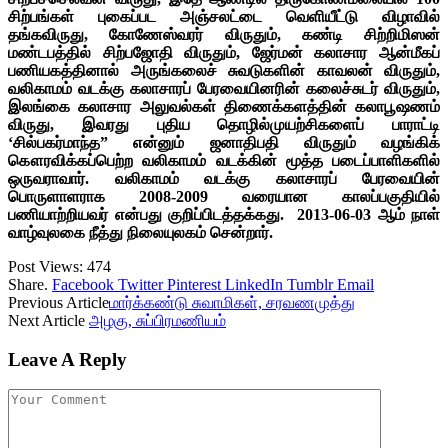
சிற்பங்கள் புகைப்பட அஞ்சலட்டை வெளியீட்டு விழாவில்
தங்கவிருது, கோணேஸ்வரர் விருதும், கண்டி சிற்றிமிஸன்
மண்டபத்தில் சிற்பஜோதி விருதும், ஜேர்மன் கலாசார ஆன்மீகப்
பணியகத்தினால் அருங்கலைச் சுவடுகளின் காவலன் விருதும்,
வலிகாமம் வடக்கு கலாசாரப் பேரவையினரின் கலைச்சுடர் விருதும்,
இலங்கை கலாசார அலுவல்கள் திணைக்களத்தின் கலாபூஷணம்
விருது, இவரது புதிய தொழில்முயற்சிகளைப் பாராட்டி
‘சில்பகர்மாந்த” என்னும் ஜனாதிபதி விருதும் வழங்கிக்
கௌரவிக்கப்பெற்ற வலிகாமம் வடக்கின் மூத்த படைப்பாளிகளில்
ஒருவராவார். வலிகாமம் வடக்கு கலாசாரப் பேரவையின்
பொருளாளராக 2008-2009 வரையான காலப்பகுதியில்
பணியாற்றியவர் என்பது குறிப்பிடத்தக்கது. 2013-06-03 ஆம் நாள்
வாழ்வுலகை நீத்து நிலையுலகம் சென்றார்.
Post Views:
474
Share.
Facebook
Twitter
Pinterest
LinkedIn
Tumblr
Email
Previous Article
மார்க்கண்டு சுவாமிகள், சரவணமுத்து
Next Article
அழகு, சுப்பிரமணியம்
Leave A Reply