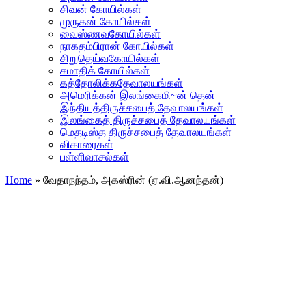
சிவன் கோயில்கள்
முருகன் கோயில்கள்
வைஸ்ணவகோயில்கள்
நாகதம்பிரான் கோயில்கள்
சிறுதெய்வகோயில்கள்
சமாதிக் கோயில்கள்
கத்தோலிக்கதேவாலயங்கள்
அமெரிக்கன் இலங்கைமி~ன் தென்
இந்தியத்திருச்சபைத் தேவாலயங்கள்
இலங்கைத் திருச்சபைத் தேவாலயங்கள்
மெதடிஸ்த திருச்சபைத் தேவாலயங்கள்
விகாரைகள்
பள்ளிவாசல்கள்
Home
»
வேதாநந்தம், அகஸ்ரின் (ஏ.வி.ஆனந்தன்)