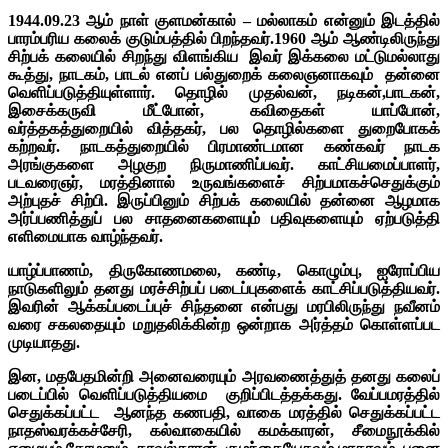
1944.09.23 ஆம் நாள் குளமன்கால் – மல்லாகம் என்னும் இடத்தில்
பாரம்பரிய கலைக் குடும்பத்தில் பிறந்தவர்.1960 ஆம் ஆண்டிலிருந்து
சிற்பக் கலையில் சிறந்து விளங்கிய இவர் இக்கலை மட்டுமல்லாது
கூத்து, நாடகம், பாடல் எனப் பல்துறைக் கலைஞனாகவும் தன்னை
வெளிப்படுத்தியுள்ளார். தொழில் முதல்வன், நடிகன்,பாடகன்,
இசைக்கருவி மீட்போன், கவிதைகள் யாப்போன்,
வர்த்தகத்துறையில் வித்தகர், பல தொழில்களை துறைபோகக்
கற்றவர். நாடகத்துறையில் பிரமாண்டமான கண்கவர் நாடக
அரங்குகளை அழகுற நிருமாணிப்பவர். காட்சியமைப்பாளர்,
படவரைஞர், மரத்தினால் உருவங்களைச் சிற்பமாகச்செதுக்கும்
அற்புதச் சிற்பி. இருப்பினும் சிற்பக் கலையில் தன்னை ஆழமாக
அர்ப்பணித்துப் பல சாதனைகளையும் பதிவுகளையும் ஏற்படுத்தி
எளிமையாக வாழ்ந்தவர்.
யாழ்ப்பாணம், திருகோணமலை, கண்டி, கொழும்பு, ஐரோப்பிய
நாடுகளிலும் தனது மரச்சிற்பப் படைப்புகளைக் காட்சிப்படுத்தியவர்.
இவரின் ஆக்கப்படைப்புச் சிந்தனை என்பது மரபிலிருந்து நவீனம்
வரை சகலதையும் மறுதலிக்கின்ற ஒன்றாக அர்த்தம் கொள்ளப்பட
முடியாதது.
இன, மதபேதமின்றி அனைவரையும் அரவணைத்துத் தனது கலைப்
படைப்பில் வெளிப்படுத்தியமை குறிப்பிடத்தக்கது. வேப்பமரத்தில்
செதுக்கப்பட்ட ஆனந்த கணபதி, வாகை மரத்தில் செதுக்கப்பட்ட
நாதஸ்வரக்கச்சேரி, கல்வாகையில் கமக்காரன், சீமைநூக்கில்