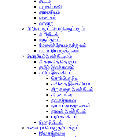
சட்டம்
சமூகப்பணி
சாரணியம்
வணிகம்
வரலாறு
அறிவியலும் தொழில்நுட்பமும்
அறிவியல்
மருத்துவம்
மேலைத்தேயமருத்துவம்
பாரம்பரியமருத்துவம்
மொழியும்இலக்கியமும்
அகராதித் தொகுப்பு
தமிழ் இலக்கணம்
தமிழ் இலக்கியம்
சொற்பொழிவு
கவிதை இலக்கியம்
சிறுகதை இலக்கியம்
திறனாய்வு
நகைச்சுவை
நாடகம்ஃபனுவல்கள்
நாவல் இலக்கியம்
மரபிலக்கியம்
மொழியியல்
கலையும் பொழுதுபோக்கும்
இசைக்கலை