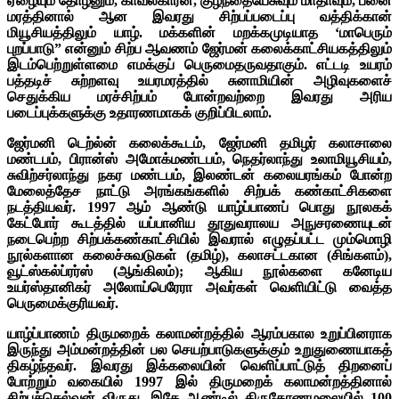
ஏழையும் தோழனும், காவல்காரன், குழந்தையேசுவும் மாதாவும், பனை
மரத்தினால் ஆன இவரது சிற்பப்படைப்பு வத்திக்கான்
மியூசியத்திலும் யாழ். மக்களின் மறக்கமுடியாத ‘மாபெரும்
புறப்பாடு” என்னும் சிற்ப ஆவணம் ஜேர்மன் கலைக்காட்சியகத்திலும்
இடம்பெற்றுள்ளமை எமக்குப் பெருமைதருவதாகும். எட்டடி உயரம்
பத்தடிச் சுற்றளவு உயரமரத்தில் சுனாமியின் அழிவுகளைச்
செதுக்கிய மரச்சிற்பம் போன்றவற்றை இவரது அரிய
படைப்புக்களுக்கு உதாரணமாகக் குறிப்பிடலாம்.
ஜேர்மனி டெற்ல்ன் கலைக்கூடம், ஜேர்மனி தமிழர் கலாசாலை
மண்டபம், பிரான்ஸ் அமோக்மண்டபம், நெதர்லாந்து உலாமியூசியம்,
சுவிற்சர்லாந்து நகர மண்டபம், இலண்டன் கலையரங்கம் போன்ற
மேலைத்தேச நாட்டு அரங்கங்களில் சிற்பக் கண்காட்சிகளை
நடத்தியவர். 1997 ஆம் ஆண்டு யாழ்ப்பாணப் பொது நூலகக்
கேட்போர் கூடத்தில் யப்பானிய தூதுவராலய அநுசரணையுடன்
நடைபெற்ற சிற்பக்கண்காட்சியில் இவரால் எழுதப்பட்ட மும்மொழி
நூல்களான கலைச்சுவடுகள் (தமிழ்), கலாசட்டகான (சிங்களம்),
வூட்ஸ்கல்ப்ரர்ஸ் (ஆங்கிலம்); ஆகிய நூல்களை கனேடிய
உயர்ஸ்தானிகர் அலோய்பெரேரா அவர்கள் வெளியிட்டு வைத்த
பெருமைக்குரியவர்.
யாழ்ப்பாணம் திருமறைக் கலாமன்றத்தில் ஆரம்பகால உறுப்பினராக
இருந்து அம்மன்றத்தின் பல செயற்பாடுகளுக்கும் உறுதுணையாகத்
திகழ்ந்தவர். இவரது இக்கலையின் வெளிப்பாட்டுத் திறனைப்
போற்றும் வகையில் 1997 இல் திருமறைக் கலாமன்றத்தினால்
சிற்பச்செல்வன் விருது, இதே ஆண்டில் திருகோணமலையில் 100